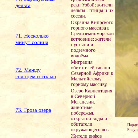
дельта
реки Узбой; жители
дельты - птицы и их
соседи.
Окраина Кипрского
горного массива в
Средиземноморской
71. Несколько
котловине; жители
минут солнца
пустыни и
подземного
водоёма.
Миграция
обитателей саванн
72. Между
Северной Африки к
солнцем и солью
Мальтийскому
горному массиву.
Озеро Карпентария
в Северной
Меганезии,
животные
73. Гроза озера
побережья,
открытой воды и
обитатели
Парди
окружающего леса.
Рисун
Жители рифов