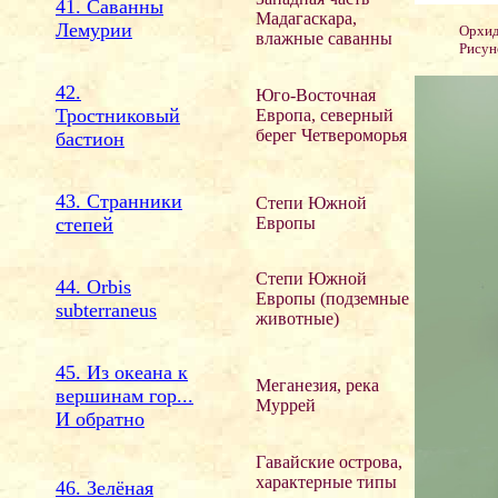
41. Саванны
Мадагаскара,
Лемурии
Орхид
влажные саванны
Рисун
42.
Юго-Восточная
Тростниковый
Европа, северный
берег Четвероморья
бастион
43. Странники
Степи Южной
степей
Европы
Степи Южной
44. Orbis
Европы (подземные
subterraneus
животные)
45. Из океана к
Меганезия, река
вершинам гор...
Муррей
И обратно
Гавайские острова,
характерные типы
46. Зелёная