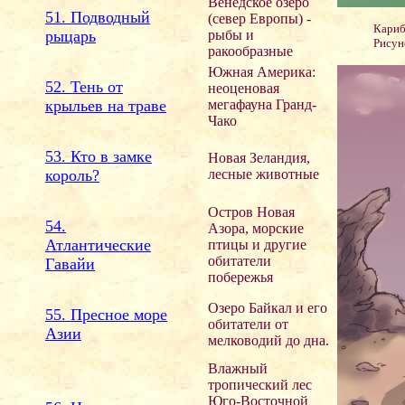
Венедское озеро
51. Подводный
(север Европы) -
Кариб
рыцарь
рыбы и
Рисуно
ракообразные
Южная Америка:
52. Тень от
неоценовая
крыльев на траве
мегафауна Гранд-
Чако
53. Кто в замке
Новая Зеландия,
король?
лесные животные
Остров Новая
54.
Азора, морские
Атлантические
птицы и другие
обитатели
Гавайи
побережья
Озеро Байкал и его
55. Пресное море
обитатели от
Азии
мелководий до дна.
Влажный
тропический лес
Юго-Восточной