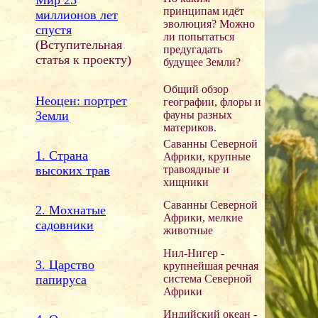
принципам идёт
миллионов лет
эволюция? Можно
спустя
ли попытаться
(Вступительная
предугадать
статья к проекту)
будущее Земли?
Общий обзор
Неоцен: портрет
географии, флоры и
Земли
фауны разных
материков.
Саванны Северной
1. Страна
Африки, крупные
высоких трав
травоядные и
хищники
Саванны Северной
2. Мохнатые
Африки, мелкие
садовники
животные
Нил-Нигер -
3. Царство
крупнейшая речная
папируса
система Северной
Африки
Индийский океан -