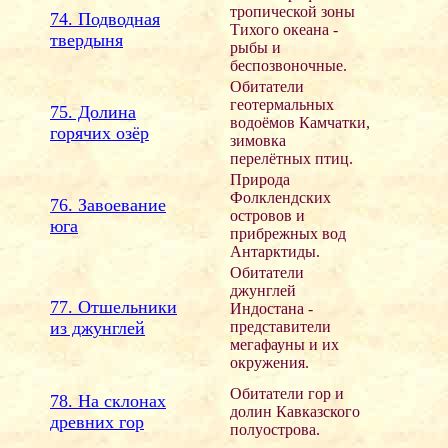
тропической зоны
74. Подводная
Тихого океана -
твердыня
рыбы и
беспозвоночные.
Обитатели
геотермальных
75. Долина
водоёмов Камчатки,
горячих озёр
зимовка
перелётных птиц.
Природа
Фолклендских
76. Завоевание
островов и
юга
прибрежных вод
Антарктиды.
Обитатели
джунглей
77. Отшельники
Индостана -
из джунглей
представители
мегафауны и их
окружения.
Обитатели гор и
78. На склонах
долин Кавказского
древних гор
полуострова.