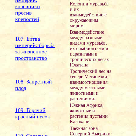
Колонии муравьёв
кочевники
и их
против
взаимодействие с
крепостей
окружающим
миром
Взаимодействие
между разными
107. Битва
видами муравьёв,
империй: борьба
их симбионтами и
за жизненное
паразитами в
пространство
тропических лесах
Юкатана.
Тропический лес на
севере Меганезии,
108. Запретный
взаимоотношения
плод
между местными
животными и
растениями.
Южная Африка,
109. Горячий
животные и
красный песок
растения пустыни
Калахари.
Таёжная зона
Северной Америки:
110. Соседи и