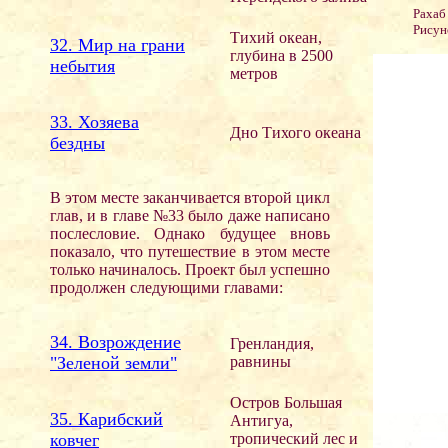
Рахаб
Рисун
Тихий океан,
32. Мир на грани
глубина в 2500
небытия
метров
33. Хозяева
Дно Тихого океана
бездны
В этом месте заканчивается второй цикл
глав, и в главе №33 было даже написано
послесловие. Однако будущее вновь
показало, что путешествие в этом месте
только начиналось. Проект был успешно
продолжен следующими главами:
34. Возрождение
Гренландия,
"Зеленой земли"
равнины
Остров Большая
35. Карибский
Антигуа,
ковчег
тропический лес и