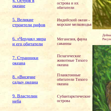
4. Остров в
острова и их
океане
обитатели
5. Великие
Индийский океан -
строители рифов
морские мелководья
Дейна
6. «Чердак» мира
Меганезия, фауна
Рисун
и его обитатели
саванны
Пелагические
7. Странники
животные Тихого
океана
океана
Планктонные
8. «Висячие
обитатели Тихого
сады» океана
океана
9. Властелин
Субантарктические
неба
острова