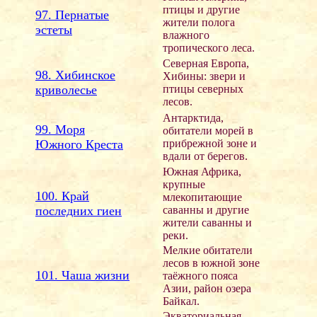
птицы и другие
97. Пернатые
жители полога
эстеты
влажного
тропического леса.
Северная Европа,
98. Хибинское
Хибины: звери и
криволесье
птицы северных
лесов.
Антарктида,
99. Моря
обитатели морей в
Южного Креста
прибрежной зоне и
вдали от берегов.
Южная Африка,
крупные
100. Край
млекопитающие
последних гиен
саванны и другие
жители саванны и
реки.
Мелкие обитатели
лесов в южной зоне
101. Чаша жизни
таёжного пояса
Азии, район озера
Байкал.
Экваториальная