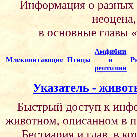
Информация о разных 
неоцена
в основные главы 
Амфибии
Млекопитающие
Птицы
и
Р
рептилии
Указатель - живот
Быстрый доступ к инф
животном, описанном в пр
Бестиария и глав, в к