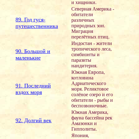
и хищники.
Северная Америка -
обитатели
89. Год гуся-
различных
путешественника
природных зон.
Миграция
перелётных птиц.
Индостан - жители
тропического леса,
90. Большой и
симбионты и
маленькие
паразиты
нандитерия.
Южная Европа,
котловина
Адриатического
91. Последний
моря. Реликтовое
вздох моря
солёное озеро и его
обитатели - рыбы и
беспозвоночные.
Южная Америка,
фауна бассейна рек
92. Долгий век
Амазонки и
Гипполиты.
Япония,