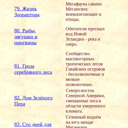
Мегафауна саванн
79. Жизнь
Меганезии:
Зоораптора
млекопитающие и
птицы.
Обитатели пресных
80. Рыбы,
вод Новой
лягушки и
Зеландии - река и
пингвины
озеро.
Сообщество
высокогорных
тропических лесов
81. Гроза
Гавайских островов
серебряного леса
- беспозвоночные и
мелкие
позвоночные.
Северо-восток
Северной Америки,
82. Дом Зелёного
смешанные леса в
Пера
области умеренного
климата.
Сезонный водоём
на юго-западе
83. Сто дней для
Меганезии,