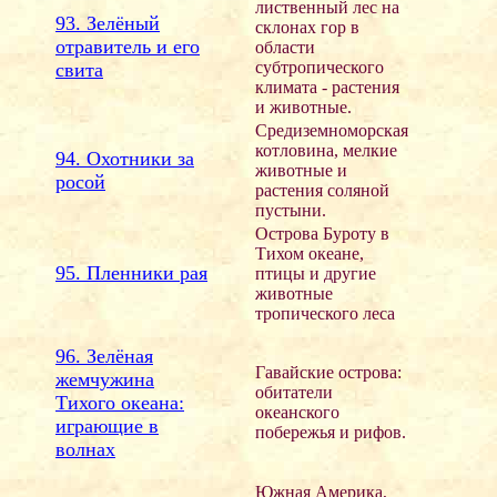
лиственный лес на
93. Зелёный
склонах гор в
отравитель и его
области
субтропического
свита
климата - растения
и животные.
Средиземноморская
котловина, мелкие
94. Охотники за
животные и
росой
растения соляной
пустыни.
Острова Буроту в
Тихом океане,
95. Пленники рая
птицы и другие
животные
тропического леса
96. Зелёная
Гавайские острова:
жемчужина
обитатели
Тихого океана:
океанского
играющие в
побережья и рифов.
волнах
Южная Америка,