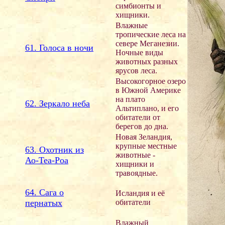
симбионты и
хищники.
Влажные
тропические леса на
севере Меганезии.
61. Голоса в ночи
Ночные виды
животных разных
ярусов леса.
Высокогорное озеро
в Южной Америке
на плато
62. Зеркало неба
Альтиплано, и его
обитатели от
берегов до дна.
Новая Зеландия,
крупные местные
63. Охотник из
животные -
Ао-Теа-Роа
хищники и
травоядные.
64. Сага о
Исландия и её
пернатых
обитатели
Влажный