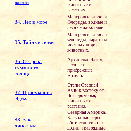
жизни
животные и
растения.
Мангровые заросли
84. Лес в море
Флориды, водные и
лесные животные.
Мангровые заросли
Флориды, паразиты
85. Тайные связи
местных видов
животных.
Архипелаг Чатем,
86. Острова
лесные и
туманного
прибрежные
солнца
жители.
Степи Средней
Азии к востоку от
87. Приёмыш из
Четвероморья,
Эдема
животные и
растения.
Северная Америка,
Каскадные горы -
88. Закат
обитатели горных
династии
долин, травоядные