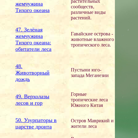
растительных
жемчужина
сообществ,
Тихого океана
различные виды
растений.
47. Зелёная
Гавайские острова -
жемчужина
животные влажного
Тихого океана:
тропического леса.
обитатели леса
48.
Пустыни юго-
Животворный
запада Меганезии
дождь
Горные
49. Верхолазы
тропические леса
лесов и гор
Южного Китая
50. Узурпаторы в
Остров Маврикий и
царстве дронта
жители леса