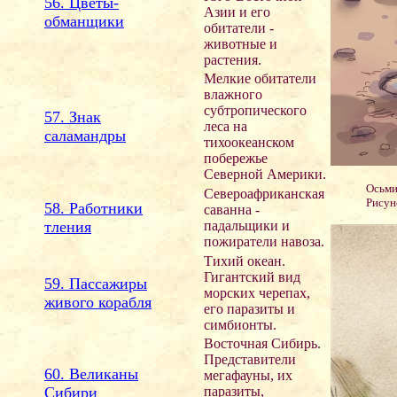
56. Цветы-
Азии и его
обманщики
обитатели -
животные и
растения.
Мелкие обитатели
влажного
субтропического
57. Знак
леса на
саламандры
тихоокеанском
побережье
Северной Америки.
Осьми
Североафриканская
Рисун
58. Работники
саванна -
тления
падальщики и
пожиратели навоза.
Тихий океан.
Гигантский вид
59. Пассажиры
морских черепах,
живого корабля
его паразиты и
симбионты.
Восточная Сибирь.
Представители
60. Великаны
мегафауны, их
Сибири
паразиты,