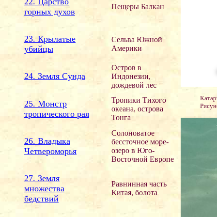
22. Царство
Пещеры Балкан
горных духов
23. Крылатые
Сельва Южной
убийцы
Америки
Остров в
24. Земля Сунда
Индонезии,
дождевой лес
Катар
Тропики Тихого
25. Монстр
Рисун
океана, острова
тропического рая
Тонга
Солоноватое
26. Владыка
бессточное море-
Четвероморья
озеро в Юго-
Восточной Европе
27. Земля
Равнинная часть
множества
Китая, болота
бедствий