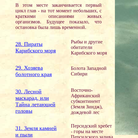
В этом месте заканчивается первый
цикл глав - на тот момент небольших, с
краткими описаниями живых
организмов. Будущее показало, что
остановка была лишь временной.
Рыбы и другие
28. Пираты
обитатели
Карибского моря
Карибского моря
29. Хозяева
Болота Западной
болотного края
Сибири
Восточно-
30. Лесной
Африканский
маскарад, или
субконтинент
Тайна летающей
(Земля Зиндж),
головы
дождевой лес
Персидский хребет
31. Земля камней
- горы на месте
и пыли
Персидского залива