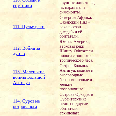
крупные животные,
спутники
их паразиты и
симбионты.
Северная Африка.
Сахарский Нил -
111. Пульс реки
река в сезон
дождей, и её
обитатели.
Южная Америка,
верховья реки
112. Война за
Шингу. Обитатели
дупло
полога сезонного
тропического леса.
Остров Большая
Антигуа, водные и
113. Маленькие
околоводные
воины Большой
беспозвоночные и
Антигуа
мелкие
позвоночные.
Острова Оркадас в
Субантарктике,
114. Суровые
птицы и другие
острова юга
обитатели
архипелага.