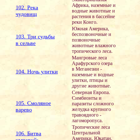
Африка, наземные и
102. Река
водные животные и
чудовищ
растения в бассейне
реки Конго.
Южная Америка,
беспозвоночные и
103. Три судьбы
позвоночные
в сельве
животные влажного
тропического леса.
Мангровые леса
Арафурского озера
в Меганезии -
104. Ночь улитки
наземные и водные
улитки, птицы и
другие животные.
Северная Европа.
Симбионты и
105. Смоляное
паразиты сложного
варево
желудка крупного
травоядного -
лагоморопуса.
Тропические леса
Центральной
106. Битва
Америки, Юкатан.
империй: