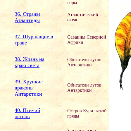
горы
36. Стражи
Атлантический
Атлантиды
океан
37. Шуршащие в
Саванны Северной
траве
Африки
38. Жизнь на
Обитатели лугов
краю света
Антарктики
39. Хрупкие
Обитатели лугов
драконы
Антарктики
Антарктики
40. Птичий
Остров Курильской
остров
гряды
Западная часть