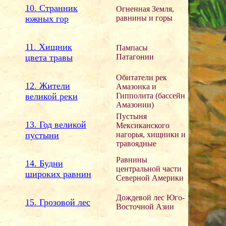
10. Странник
Огненная Земля,
южных гор
равнины и горы
11. Хищник
Пампасы
цвета травы
Патагонии
Обитатели рек
12. Жители
Амазонка и
великой реки
Гипполита (бассейн
Амазонии)
Пустыня
13. Год великой
Мексиканского
пустыни
нагорья, хищники и
травоядные
Равнины
14. Будни
центральной части
широких равнин
Северной Америки
Дождевой лес Юго-
15. Грозовой лес
Восточной Азии