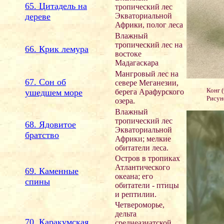
65. Цитадель на
тропический лес
дереве
Экваториальной
Африки, полог леса
Влажный
тропический лес на
66. Крик лемура
востоке
Мадагаскара
Мангровый лес на
67. Сон об
севере Меганезии,
Конг 
ушедшем море
берега Арафурского
Рисун
озера.
Влажный
тропический лес
68. Ядовитое
Экваториальной
братство
Африки; мелкие
обитатели леса.
Остров в тропиках
Атлантического
69. Каменные
океана; его
спины
обитатели - птицы
и рептилии.
Четвероморье,
дельта
70. Каракумская
среднеазиатской