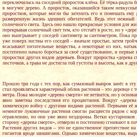
переключилась на соседний проросток клёна. Её тёрка-радула 
в могучее дерево. А проросток, оказавшийся таким невкусны
проростков, которые могли бы затенить его и помешать ему 
размеренную жизнь здешних обитателей. Ведь этот нежный 
солнечного света. Здесь оно нашло прекрасные условия для ж
перекрывая солнечный свет тем, кто отстаёт в росте, но у «де
оно выигрывает у соседей сантиметр за сантиметром. Пока пр
уже поверх листвы его соседей – вначале простые, затем тройч
всасывают питательные вещества, а некоторые из них, натык
постепенно начало бороться за своё существование, и первы
проростки других видов деревьев. Вокруг проростка «дерева
листочков, а трава не достигла той густоты и высоты, как в др
Прошло три года с тех пор, как сумаховый вьюрок занёс в эт
стал проявляться характерный облик растения – это деревце с
метра. Пока молодое «дерево смерти» не ветвится, но у осно
явно заметны последствия его процветания. Вокруг «дерева
химическую войну с другими видами растений. Первыми её же
немногие луковичные растения смогли расцвести рядом с ко
отравлению, но они уже явно нездоровы. Ветки кустарников 
сторону «дерева смерти», отмерли и постепенно сгнивают в по
Растения других видов – это не единственное препятствие н
гигантов вроде шишигами. Однако химические вещества, выра