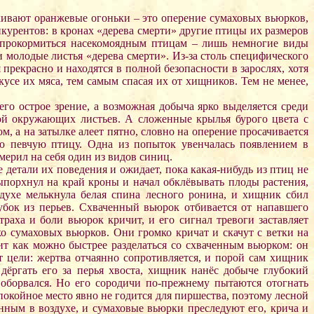
ыхивают оранжевые огоньки – это оперение сумаховых вьюрков,
курентов: в кронах «дерева смерти» другие птицы их размеров
в прокормиться насекомоядным птицам – лишь немногие виды
 молодые листья «дерева смерти». Из-за столь специфического
прекрасно и находятся в полной безопасности в зарослях, хотя
се их мяса, тем самым спасая их от хищников. Тем не менее,
о острое зрение, а возможная добыча ярко выделяется среди
кой окружающих листьев. А сложенные крылья бурого цвета с
 а на затылке алеет пятно, словно на оперение просачивается
ю певчую птицу. Одна из попыток увенчалась появлением в
ерил на себя один из видов синиц.
детали их поведения и ожидает, пока какая-нибудь из птиц не
ыпорхнул на край кроны и начал обклёвывать плоды растения,
духе мелькнула белая спина лесного ронина, и хищник сбил
убок из перьев. Схваченный вьюрок отбивается от напавшего
аха и боли вьюрок кричит, и его сигнал тревоги заставляет
ко сумаховых вьюрков. Они громко кричат и скачут с ветки на
т как можно быстрее разделаться со схваченным вьюрком: он
т цели: жертва отчаянно сопротивляется, и порой сам хищник
ёргать его за перья хвоста, хищник нанёс добыче глубокий
борвался. Но его сородичи по-прежнему пытаются отогнать
окойное место явно не годится для пиршества, поэтому лесной
нным в воздухе, и сумаховые вьюрки преследуют его, крича и