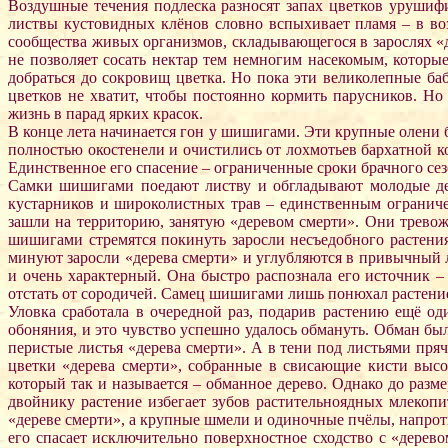
Воздушные течения подлеска разносят запах цветков урушифи
листвы кустовидных клёнов словно вспыхивает пламя – в во
сообщества живых организмов, складывающегося в зарослях «д
не позволяет сосать нектар тем немногим насекомым, которы
добраться до сокровищ цветка. Но пока эти великолепные ба
цветков не хватит, чтобы постоянно кормить парусников. Н
жизнь в парад ярких красок.
В конце лета начинается гон у шишигами. Эти крупные олени 
полностью окостенели и очистились от лохмотьев бархатной к
Единственное его спасение – ограниченные сроки брачного сезо
Самки шишигами поедают листву и обгладывают молодые дер
кустарников и широколистных трав – единственным ограниче
зашли на территорию, занятую «деревом смерти». Они тревож
шишигами стремятся покинуть заросли несъедобного растения
минуют заросли «дерева смерти» и углубляются в привычный л
и очень характерный. Она быстро распознала его источник 
отстать от сородичей. Самец шишигами лишь понюхал растение
Уловка сработала в очередной раз, подарив растению ещё 
обоняния, и это чувство успешно удалось обмануть. Обман б
перистые листья «дерева смерти». А в тени под листьями пр
цветки «дерева смерти», собранные в свисающие кисти выс
который так и называется – обманное дерево. Однако до разм
двойнику растение избегает зубов растительноядных млекопи
«дереве смерти», а крупные шмели и одиночные пчёлы, напроти
его спасает исключительно поверхностное сходство с «дерево