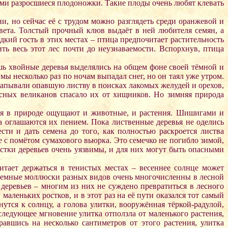
ми разросшиеся плодоножки. Такие плоды очень любят клевать
и, но сейчас её с трудом можно разглядеть среди оранжевой и
вета. Толстый прочный клюв выдаёт в ней любителя семян, а
кий гость в этих местах – птица предпочитает растительность
ть весь этот лес почти до неузнаваемости. Вспорхнув, птица
шь хвойные деревья выделялись на общем фоне своей тёмной и
ы несколько раз по ночам выпадал снег, но он таял уже утром.
апывали опавшую листву в поисках лакомых желудей и орехов,
лесных великанов спасало их от хищников. Но зимняя природа
ния в природе ощущают и животные, и растения. Шишигами и
а оглашаются их пением. Пока лиственные деревья не оделись
ти и дать семена до того, как полностью раскроется листва
е с помётом сумахового вьюрка. Это семечко не погибло зимой,
остки деревьев очень уязвимы, и для них могут быть опасными
итает держаться в тенистых местах – весеннее солнце может
аземные моллюски разных видов очень многочисленны в лесной
еревьев – многим из них не суждено превратиться в лесного
аленьких ростков, и в этот раз на её пути оказался тот самый
утся к солнцу, а голова улитки, вооружённая тёркой-радулой,
 следующее мгновение улитка отползла от маленького растения,
авшись на несколько сантиметров от этого растения, улитка