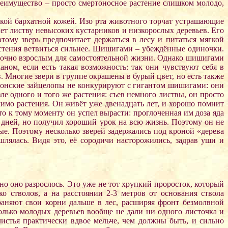
еимущество – просто смертоносное растение слишком молодо,
кой бархатной кожей. Изо рта животного торчат устрашающие
т листву невысоких кустарников и низкорослых деревьев. Его
му зверь предпочитает держаться в лесу и питаться мягкой
стения ветвиться сильнее. Шишигами – убеждённые одиночки.
таточно взрослым для самостоятельной жизни. Однако шишигами
ом, если есть такая возможность: так они чувствуют себя в
 Многие звери в группе окрашены в бурый цвет, но есть также
Японские зайцелопы не конкурируют с гигантом шишигами: они
е одного и того же растения: съев немного листвы, он просто
мимо растения. Он живёт уже двенадцать лет, и хорошо помнит
то к тому моменту он успел вырасти: проглоченная им доза яда
 дней, но получил хороший урок на всю жизнь. Поэтому он не
ые. Поэтому несколько зверей задержались под кроной «дерева
лялась. Видя это, её сородичи насторожились, задрав уши и
но оно разрослось. Это уже не тот хрупкий проросток, который
о стволов, а на расстоянии 2-3 метров от основания ствола
раняют свои корни дальше в лес, расширяя фронт безмолвной
олько молодых деревьев вообще не дали ни одного листочка и
листья практически вдвое мельче, чем должны быть, и сильно