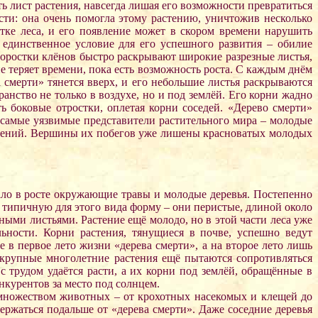
ь лист растения, навсегда лишая его возможности превратиться
сти: она очень помогла этому растению, уничтожив несколько
стке леса, и его появление может в скором времени нарушить
единственное условие для его успешного развития – обилие
роростки клёнов быстро раскрывают широкие разрезные листья,
не теряет времени, пока есть возможность роста. С каждым днём
 смерти» тянется вверх, и его небольшие листья раскрываются
ранство не только в воздухе, но и под землёй. Его корни жадно
ь боковые отростки, оплетая корни соседей. «Дерево смерти»
 самые уязвимые представители растительного мира – молодые
астений. Вершины их побегов уже лишены красноватых молодых
нало в росте окружающие травы и молодые деревья. Постепенно
и типичную для этого вида форму – они перистые, длиной около
ыми листьями. Растение ещё молодо, но в этой части леса уже
льности. Корни растения, тянущиеся в почве, успешно ведут
в первое лето жизни «дерева смерти», а на второе лето лишь
 крупные многолетние растения ещё пытаются сопротивляться
 трудом удаётся расти, а их корни под землёй, обращённые в
нкурентов за место под солнцем.
н множеством животных – от крохотных насекомых и клещей до
ржаться подальше от «дерева смерти». Даже соседние деревья