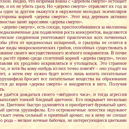
есной. Видно, что незримая война с «деревом смерти» истощает
, и их не убить сразу. Но «дерево смерти» отравляет их год за
бы один за другим окажутся в окружении молодых экземпляров
стороны корней «дерева смерти». Этот вид деревьев активно
олностью занят зарослями «дерева смерти».
к «дерево смерти», есть соседи, приспособившиеся за миллионы
редназначенные для подавления роста конкурентов, выделяются
ические соединения уничтожают практически всех почвенных
бы уйти от вредоносных испарений, и грызуны не селятся в
ые виды микроскопических грибов, способных существовать в
вование своего могущественного зелёного покровителя. В почве
 растёт прямо среди сплетений корней «дерева смерти», тесно
тавляя их уродливо искривляться и утолщаться. Это странное
, и хотя бы кому-нибудь из них точно повезёт – оно упадёт на
лет, а затем ему нужно будет всего лишь копить питательные
 урушифила бросает все питательные вещества на образование
тся до корня «дерева смерти» и внедряется в него. Получив
ть.
даётся дождаться своего «звёздного часа», и тогда агрессия
 выползает тонкий бледный цветонос. Его покрывает несколько
. Цветонос быстро удлиняется и приобретает буроватый цвет,
белый цветок урушифилы. Его остроконечные лепестки окружают
скает очень сильный и приятный аромат, но к нему не спешат
го рода – мелкие ночные бабочки, не интересующиеся цветками