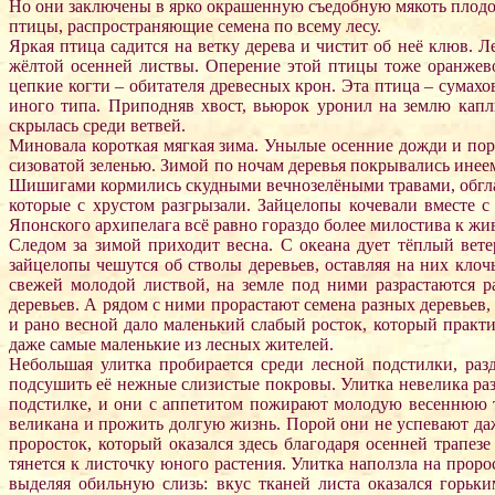
Но они заключены в ярко окрашенную съедобную мякоть плодо
птицы, распространяющие семена по всему лесу.
Яркая птица садится на ветку дерева и чистит об неё клюв. 
жёлтой осенней листвы. Оперение этой птицы тоже оранжево
цепкие когти – обитателя древесных крон. Эта птица – сумах
иного типа. Приподняв хвост, вьюрок уронил на землю каплю
скрылась среди ветвей.
Миновала короткая мягкая зима. Унылые осенние дожди и пор
сизоватой зеленью. Зимой по ночам деревья покрывались инеем
Шишигами кормились скудными вечнозелёными травами, обглад
которые с хрустом разгрызали. Зайцелопы кочевали вместе с
Японского архипелага всё равно гораздо более милостива к ж
Следом за зимой приходит весна. С океана дует тёплый ве
зайцелопы чешутся об стволы деревьев, оставляя на них кло
свежей молодой листвой, на земле под ними разрастаются р
деревьев. А рядом с ними прорастают семена разных деревьев,
и рано весной дало маленький слабый росток, который практи
даже самые маленькие из лесных жителей.
Небольшая улитка пробирается среди лесной подстилки, раз
подсушить её нежные слизистые покровы. Улитка невелика ра
подстилке, и они с аппетитом пожирают молодую весеннюю т
великана и прожить долгую жизнь. Порой они не успевают даже
проросток, который оказался здесь благодаря осенней трапез
тянется к листочку юного растения. Улитка наползла на проро
выделяя обильную слизь: вкус тканей листа оказался горьк