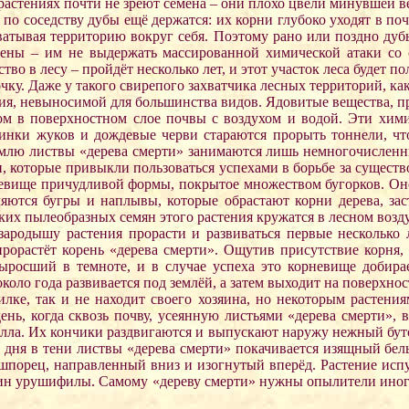
растениях почти не зреют семена – они плохо цвели минувшей в
по соседству дубы ещё держатся: их корни глубоко уходят в почву
ватывая территорию вокруг себя. Поэтому рано или поздно ду
ечены – им не выдержать массированной химической атаки со 
во в лесу – пройдёт несколько лет, и этот участок леса будет п
ку. Даже у такого свирепого захватчика лесных территорий, ка
ия, невыносимой для большинства видов. Ядовитые вещества, п
зом в поверхностном слое почвы с воздухом и водой. Эти хим
инки жуков и дождевые черви стараются прорыть тоннели, что
землю листвы «дерева смерти» занимаются лишь немногочисленн
ди, которые привыкли пользоваться успехами в борьбе за сущест
невище причудливой формы, покрытое множеством бугорков. Оно
ляются бугры и наплывы, которые обрастают корни дерева, зас
х пылеобразных семян этого растения кружатся в лесном воздухе
зародышу растения прорасти и развиваться первые несколько 
прорастёт корень «дерева смерти». Ощутив присутствие корня,
выросший в темноте, и в случае успеха это корневище добирае
оло года развивается под землёй, а затем выходит на поверхнос
е, так и не находит своего хозяина, но некоторым растениям у
ень, когда сквозь почву, усеянную листьями «дерева смерти»,
ла. Их кончики раздвигаются и выпускают наружу нежный бутон
два дня в тени листвы «дерева смерти» покачивается изящный 
шпорец, направленный вниз и изогнутый вперёд. Растение испу
озяин урушифилы. Самому «дереву смерти» нужны опылители ино