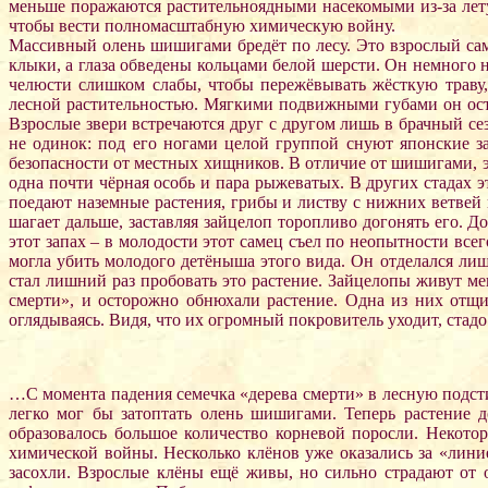
меньше поражаются растительноядными насекомыми из-за лет
чтобы вести полномасштабную химическую войну.
Массивный олень шишигами бредёт по лесу. Это взрослый са
клыки, а глаза обведены кольцами белой шерсти. Он немного
челюсти слишком слабы, чтобы пережёвывать жёсткую траву
лесной растительностью. Мягкими подвижными губами он ост
Взрослые звери встречаются друг с другом лишь в брачный се
не одинок: под его ногами целой группой снуют японские з
безопасности от местных хищников. В отличие от шишигами, э
одна почти чёрная особь и пара рыжеватых. В других стадах
поедают наземные растения, грибы и листву с нижних ветвей 
шагает дальше, заставляя зайцелоп торопливо догонять его. 
этот запах – в молодости этот самец съел по неопытности все
могла убить молодого детёныша этого вида. Он отделался ли
стал лишний раз пробовать это растение. Зайцелопы живут ме
смерти», и осторожно обнюхали растение. Одна из них отщи
оглядываясь. Видя, что их огромный покровитель уходит, стадо
…С момента падения семечка «дерева смерти» в лесную подстил
легко мог бы затоптать олень шишигами. Теперь растение д
образовалось большое количество корневой поросли. Некото
химической войны. Несколько клёнов уже оказались за «лини
засохли. Взрослые клёны ещё живы, но сильно страдают от о