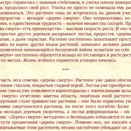
быстро справилась с нежным стебельком, и улитка начала пожират
м, продолжил свой рост. Улитка не просто не помешала ему ра
развиваться. Это растение пока не встречалось на данном уча
проросток – молодое «дерево смерти». Оно неприхотливо, но 
изни, и единственная трудность – наличие множества соседей. П
рева смерти» есть преимущество – высокая скорость роста. И оно 
оростки других деревьев раскрывают листья, проросток «дерева
атые, а далее перистые. Растение постепенно захватывает прост
аясь на корни других видов растений, начинают активно дават
е проявления начинающейся бесшумной войны испытали на себе
 смерти» постепенно образуется кольцо из отстающих в росте р
угих местах. Жизнь зелёного отравителя успешно началась.
***
у часть леса семечко «дерева смерти». Растение уже давно обог
 тонким стволом, покрытым гладкой корой. Листья уже приобрел
вания ствола уже появляются корнеотпрыски с ювенильными цельн
 смерти» отчётливо заметна область, лишённая иной растите
ртвами стали травянистые растения – они были отравлены уже 
рнями смертоносного растения, но после этого погибли. Более
и молодых деревьев укорочены, а листья деформированы – им с
чве. «Дерево смерти» методично и беспощадно избавляется от ко
а пути процветания «дерева смерти». Помимо них, лес населё
батываемые этим растением, весьма настойчиво убеждают их де