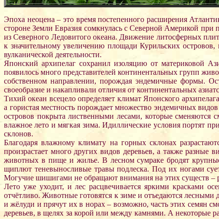
Эпоха неоцена – это время постепенного расширения Атлантик
стороне Земли Евразия сомкнулась с Северной Америкой при 
из Северного Ледовитого океана. Движение литосферных плит 
к значительному увеличению площади Курильских островов, 
вулканической деятельности.
Японский архипелаг сохранил изоляцию от материковой Ази
появилось много представителей континентальных групп живот
собственном направлении, порождая эндемичные формы. Ост
своеобразие и накапливали отличия от континентальных азиат
Тихий океан всецело определяет климат Японского архипелага,
а гористая местность порождает множество эндемичных видов
островов покрыта лиственными лесами, которые сменяются с
влажное лето и мягкая зима. Идиллические условия портят п
склонов.
Благодаря влажному климату на горных склонах разрастают
произрастает много других видов деревьев, а также разные 
животных в пище и жилье. В лесном сумраке бродят крупны
щиплют теневыносливые травы подлеска. Под их ногами суе
Могучие шишигами не обращают внимания на этих существ – рос
Лето уже уходит, и лес расцвечивается яркими красками о
отчётливо. Животные готовятся к зиме и отъедаются лесными 
и жёлуди и прячут их в норах – возможно, часть этих семян с
деревьев, в щелях за корой или между камнями. А некоторые р