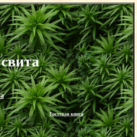
 свита
а
Гостевая книга