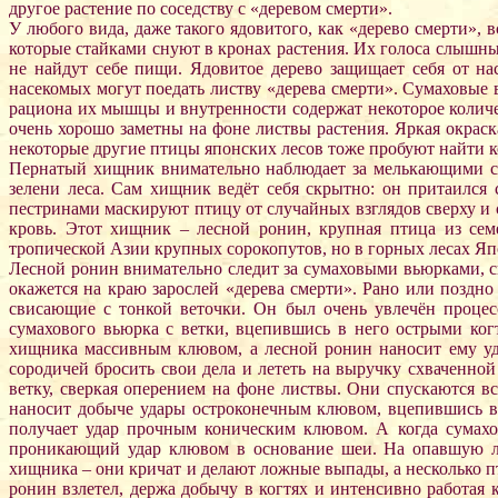
другое растение по соседству с «деревом смерти».
У любого вида, даже такого ядовитого, как «дерево смерти»,
которые стайками снуют в кронах растения. Их голоса слышны
не найдут себе пищи. Ядовитое дерево защищает себя от н
насекомых могут поедать листву «дерева смерти». Сумаховые 
рациона их мышцы и внутренности содержат некоторое количест
очень хорошо заметны на фоне листвы растения. Яркая окрас
некоторые другие птицы японских лесов тоже пробуют найти ко
Пернатый хищник внимательно наблюдает за мелькающими сре
зелени леса. Сам хищник ведёт себя скрытно: он притаился
пестринами маскируют птицу от случайных взглядов сверху и 
кровь. Этот хищник – лесной ронин, крупная птица из сем
тропической Азии крупных сорокопутов, но в горных лесах Яп
Лесной ронин внимательно следит за сумаховыми вьюрками, ск
окажется на краю зарослей «дерева смерти». Рано или поздн
свисающие с тонкой веточки. Он был очень увлечён процес
сумахового вьюрка с ветки, вцепившись в него острыми ког
хищника массивным клювом, а лесной ронин наносит ему уда
сородичей бросить свои дела и лететь на выручку схваченной
ветку, сверкая оперением на фоне листвы. Они спускаются 
наносит добыче удары остроконечным клювом, вцепившись в н
получает удар прочным коническим клювом. А когда сумахо
проникающий удар клювом в основание шеи. На опавшую лис
хищника – они кричат и делают ложные выпады, а несколько п
ронин взлетел, держа добычу в когтях и интенсивно работая