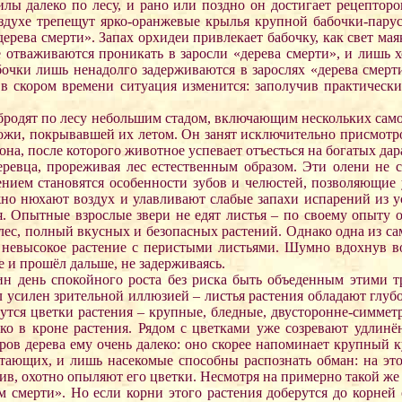
лы далеко по лесу, и рано или поздно он достигает рецепторов
здухе трепещут ярко-оранжевые крылья крупной бабочки-пару
ерева смерти». Запах орхидеи привлекает бабочку, как свет ма
е отваживаются проникать в заросли «дерева смерти», и лишь 
бочки лишь ненадолго задерживаются в зарослях «дерева смерт
о в скором времени ситуация изменится: заполучив практическ
бродят по лесу небольшим стадом, включающим нескольких само
ожи, покрывавшей их летом. Он занят исключительно присмотром 
на, после которого животное успевает отъесться на богатых дар
евца, прореживая лес естественным образом. Эти олени не сл
нием становятся особенности зубов и челюстей, позволяющие у
но нюхают воздух и улавливают слабые запахи испарений из ус
. Опытные взрослые звери не едят листья – по своему опыту он
ес, полный вкусных и безопасных растений. Однако одна из сам
– невысокое растение с перистыми листьями. Шумно вдохнув во
 и прошёл дальше, не задерживаясь.
один день спокойного роста без риска быть объеденным этими
ыл усилен зрительной иллюзией – листья растения обладают глу
ячутся цветки растения – крупные, бледные, двусторонне-симме
око в кроне растения. Рядом с цветками уже созревают удлин
еров дерева ему очень далеко: оно скорее напоминает крупный 
тающих, и лишь насекомые способны распознать обман: на этом
в, охотно опыляют его цветки. Несмотря на примерно такой же г
м смерти». Но если корни этого растения доберутся до корней 