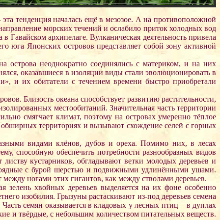
 эта тенденция началась ещё в мезозое. А на противоположной
направление морских течений и ослабило приток холодных вод
 в Гавайском архипелаге. Вулканическая деятельность привела
го юга Японских островов представляет собой зону активной
а острова неоднократно соединялись с материком, и на них
нялся, оказавшиеся в изоляции виды стали эволюционировать в
», и их обитатели с течением времени быстро приобретали
ровов. Близость океана способствует развитию растительности,
изолированных местообитаний. Значительная часть территории
льно смягчает климат, поэтому на островах умеренно тёплое
а обширных территориях и вызывают схождение селей с горных
азными видами клёнов, дубов и ореха. Помимо них, в лесах
тему, способную обеспечить потребности разнообразных видов
листву кустарников, обгладывают ветки молодых деревьев и
авоядные с бурой шерстью и подвижными удлинёнными ушами.
 между ногами этих гигантов, как между стволами деревьев.
я зелень хвойных деревьев выделяется на их фоне особенно
тнего изобилия. Грызуны растаскивают из-под деревьев семена
 Часть семян оказывается в кладовых у лесных птиц – в дуплах
лкие и твёрдые, с небольшим количеством питательных веществ.