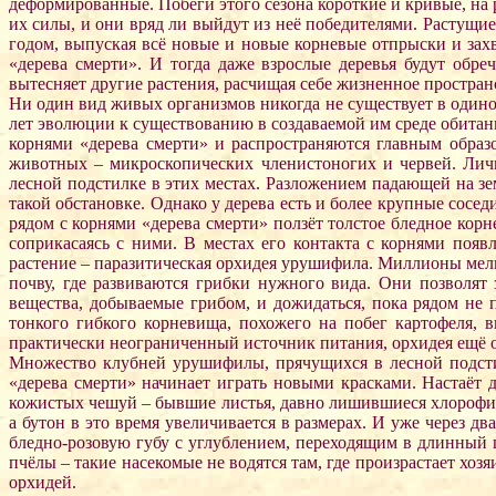
деформированные. Побеги этого сезона короткие и кривые, на 
их силы, и они вряд ли выйдут из неё победителями. Растущие 
годом, выпуская всё новые и новые корневые отпрыски и зах
«дерева смерти». И тогда даже взрослые деревья будут обр
вытесняет другие растения, расчищая себе жизненное пространст
Ни один вид живых организмов никогда не существует в одиноч
лет эволюции к существованию в создаваемой им среде обитан
корнями «дерева смерти» и распространяются главным обра
животных – микроскопических членистоногих и червей. Лич
лесной подстилке в этих местах. Разложением падающей на 
такой обстановке. Однако у дерева есть и более крупные сосе
рядом с корнями «дерева смерти» ползёт толстое бледное кор
соприкасаясь с ними. В местах его контакта с корнями появ
растение – паразитическая орхидея урушифила. Миллионы мелки
почву, где развиваются грибки нужного вида. Они позволят 
вещества, добываемые грибом, и дожидаться, пока рядом не 
тонкого гибкого корневища, похожего на побег картофеля, 
практически неограниченный источник питания, орхидея ещё ок
Множество клубней урушифилы, прячущихся в лесной подстилк
«дерева смерти» начинает играть новыми красками. Настаёт д
кожистых чешуй – бывшие листья, давно лишившиеся хлорофил
а бутон в это время увеличивается в размерах. И уже через 
бледно-розовую губу с углублением, переходящим в длинный 
пчёлы – такие насекомые не водятся там, где произрастает х
орхидей.