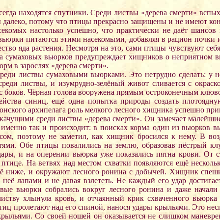
 всегда находятся спутники. Среди листвы «дерева смерти» всп
 далеко, потому что птицы прекрасно защищены и не имеют кон
асекомых настолько успешно, что практически не даёт шансо
вьюрки питаются этими насекомыми, добавляя в рацион почки и
во яда растения. Несмотря на это, сами птицы чувствуют себя 
ка сумаховых вьюрков предупреждает хищников о неприятном вку
рм в зарослях «дерева смерти».
ди листвы сумаховыми вьюрками. Это нетрудно сделать: у нег
 среди листвы, и изумрудно-зелёный живот сливается с окрас
с боков. Чёрная голова вооружена прямым остроконечным клювом,
ейства синиц, ещё одна попытка природы создать плотоядну
онского архипелага роль мелкого лесного хищника успешно прим
ачущими среди листвы «дерева смерти». Он замечает малейшие 
о именно так и происходит: в поисках корма один из вьюрков в
сом, поэтому не заметил, как хищник бросился к нему. В воз
тями. Обе птицы повалились на землю, образовав пёстрый кл
ры, и на оперении вьюрка уже показались пятна крови. От стр
 птице. На ветвях над местом схватки появляются ещё несколь
всё ниже, и окружают лесного ронина с добычей. Хищник спеши
её лапами и не давая взлететь. Не каждый его удар достигае
вые вьюрки собрались вокруг лесного ронина и даже начали д
тву хлынула кровь, и отчаянный крик схваченного вьюрка о
тиц пролетают над его спиной, нанося удары крыльями. Это несп
 крыльями. Со своей ношей он оказывается не слишком маневре