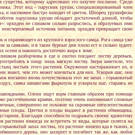
 существа, которому адресовано это пахучее послание. Среди
сника. Этот вид – парусник уруши, специализированный член
яка, и насекомое быстро находит её цветок. Шпорец урушифилы
хоботок парусника уруши обладает достаточной длиной, чтобы
и»: орхидеи не слишком сильно разрослись, и образуемых ими
и неисчерпаемый источник питания, орхидея превращает свою
к и охраняющего их крупного взрослого самца. Рога самца уже
за самками, и в такие бурные дни плохо ест и сильно худеет.
ах осени и накопить достаточно жира к зиме.
ишком разборчивы в еде и охотно поедают листву деревьев,
потреблять в пищу лишь мягкую листву. Звери заметили, что
тьиц листьев этого растения. Окружение настораживает их, и
и знают, чем это может кончиться для них. Ускорив шаг, они
ок внезапно вновь почувствовала этот же запах – горьковатый
здух, самка шишигами фыркнула и ускорила шаг, стараясь не
 травоядными. Олени ищут корм главным образом при помощи
боко рассечёнными краями, поэтому очень напоминают сложные
тричные, совершенно не похожие на скромные пятилепестковые
ённые плоды. Цветки и плоды выдают в растении обманщика,
кустарник. Благодаря способности подражать своему ядовитому
 растении никогда не встретить те виды, которые селятся на
орьковатый запах листвы, это растение лишено яда в тканях, и
обманного дерева, оно захиреет и погибнет так же, как любое