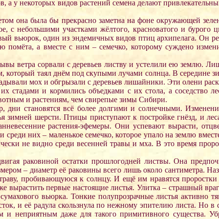
в, а у некоторых видов растений семена делают привлекательны
Летом она была бы прекрасно заметна на фоне окружающей зелен
е, с небольшими участками жёлтого, красноватого и бурого ц
овый вьюрок, один из эндемичных видов птиц архипелага. Он ред
 помёта, а вместе с ним – семечко, которому суждено измени
ывы ветра сорвали с деревьев листву и устелили ею землю. Ли
, который таял днём под скупыми лучами солнца. В середине зим
ывали мох и обгрызали с деревьев лишайники. Эти олени раск
 их стадами и кормились объедками с их стола, а соседство 
ивотным и растениям, чем свирепые зимы Сибири.
тер, дни становятся всё более долгими и солнечными. Измене
чья зимней шерсти. Птицы приступают к постройке гнёзд, и лес
анневесенние растения-эфемеры. Они успевают вырасти, отцвес
 и среди них – маленькое семечко, которое упало на землю вмест
чески не видно среди весенней травы и мха. В это время прор
двигая раковиной остатки прошлогодней листвы. Она предпоч
змером – диаметр её раковины всего лишь около сантиметра. Н
раву, пробивающуюся к солнцу. И ещё им нравятся проростки д
 вырастить первые настоящие листья. Улитка – страшный враг м
е сумахового вьюрка. Тонкие полупрозрачные листья активно тян
сток, и её радула скользнула по нежному эпителию листа. Но в
им и неприятным даже для такого примитивного существа. Убр