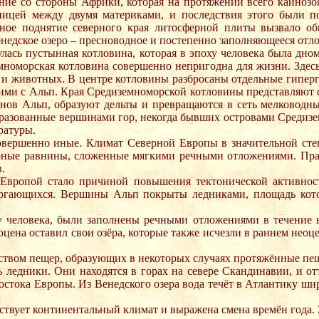
ие со стороны Африки, которая на протяжении всего кайнозо
ицей между двумя материками, и последствия этого были по
ое поднятие северного края литосферной плиты вызвало обм
енедское озеро – пресноводное и постепенно заполняющееся отл
ась пустынная котловина, которая в эпоху человека была дном
емноморская котловина совершенно непригодна для жизни. Здес
 и животных. В центре котловины разбросаны отдельные гиперг
ими с Альп. Края Средиземноморской котловины представляют 
онов Альп, образуют дельты и превращаются в сеть мелководны
разованные вершинами гор, некогда бывших островами Средизе
ратуры.
совершенно иные. Климат Северной Европы в значительной ст
рные равнины, сложенные мягкими речными отложениями. Практ
.
 Европой стало причиной повышения тектонической активно
вергающихся. Вершины Альп покрыты ледниками, площадь котор
у человека, были заполнены речными отложениями в течение не
оцена оставил свои озёра, которые также исчезли в раннем неоц
ством пещер, образующих в некоторых случаях протяжённые пе
ь ледники. Они находятся в горах на севере Скандинавии, и о
о-востока Европы. Из Венедского озера вода течёт в Атлантику 
одствует континентальный климат и выражена смена времён года. 