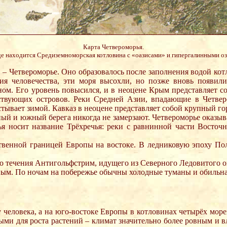
Карта Четвероморья.
де находится Средиземноморская котловина с «оазисами» и гипергалинными озёра
– Четвероморье. Оно образовалось после заполнения водой котл
ния человечества, эти моря высохли, но позже вновь появили
ном. Его уровень повысился, и в неоцене Крым представляет со
ствующих островов. Реки Средней Азии, впадающие в Четвером
остывает зимой. Кавказ в неоцене представляет собой крупный г
дный и южный берега никогда не замерзают. Четвероморье оказы
рья носит название Трёхречья: реки с равнинной части Восто
твенной границей Европы на востоке. В ледниковую эпоху По
 течения Антигольфстрим, идущего из Северного Ледовитого оке
ным. По ночам на побережье обычны холодные туманы и обильна
 человека, а на юго-востоке Европы в котловинах четырёх морей
ными для роста растений – климат значительно более ровным и 