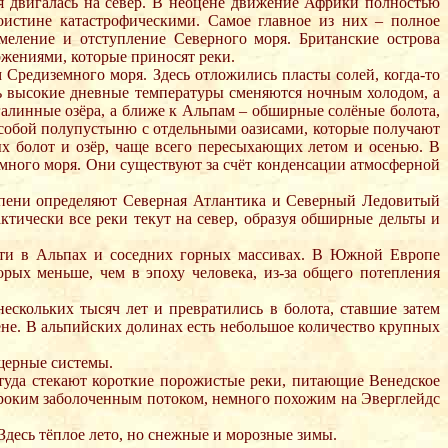
я двигалась на север. В неоцене движение Африки полностью
истине катастрофическими. Самое главное из них – полное
еление и отступление Северного моря. Британские острова
ожениями, которые приносят реки.
 Средиземного моря. Здесь отложились пласты солей, когда-то
ь высокие дневные температуры сменяются ночным холодом, а
алинные озёра, а ближе к Альпам – обширные солёные болота,
собой полупустыню с отдельными оазисами, которые получают
х болот и озёр, чаще всего пересыхающих летом и осенью. В
много моря. Они существуют за счёт конденсации атмосферной
епени определяют Северная Атлантика и Северный Ледовитый
ически все реки текут на север, образуя обширные дельты и
сти в Альпах и соседних горных массивах. В Южной Европе
ых меньше, чем в эпоху человека, из-за общего потепления
скольких тысяч лет и превратились в болота, ставшие затем
ене. В альпийских долинах есть небольшое количество крупных
щерные системы.
ттуда стекают короткие порожистые реки, питающие Венедское
широким заболоченным потоком, немного похожим на Эверглейдс
Здесь тёплое лето, но снежные и морозные зимы.