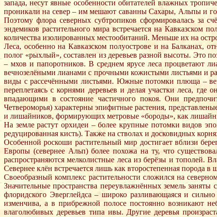
запада, несут явные особенности обитателей влажных тропи
проникали на север – им мешают саванны Сахары, Альпы и гор
Поэтому флора северных субтропиков сформировалась за сч
эндемиков растительного мира встречается на Кавказском по
количества изолированных местообитаний. Меньше их на остр
Леса, особенно на Кавказском полуострове и на Балканах, о
полог «рыхлый», составлен из деревьев разной высоты. Это по
– мхов и папоротников. В среднем ярусе леса процветают 
вечнозелёными лианами с прочными кожистыми листьями и расс
виды с рассечёнными листьями. Южные потомки плюща – вечн
переплетаясь с корнями деревьев и делая участки леса, гд
впадающими в состояние частичного покоя. Они предпочит
Четвероморья) характерны эпифитные растения, представлены
и лишайников, формирующих метровые «бороды», как лишайник
На земле растут орхидеи – более крупные потомки видов э
редуцированная кисть). Также на стволах и досковидных корня
Особенной роскоши растительный мир достигает вблизи бере
Европы (севернее Альп) более похожа на ту, что существова
распространяются мелколистные леса из берёзы и тополей. В
Севернее клён встречается лишь как второстепенная порода в 
Своеобразный комплекс растительности сложился на северном
Значительные пространства переувлажнённых земель заняты с
флоридского Эверглейдса – широко разливающаяся и сильно 
изменчива, а в прибрежной полосе постоянно возникают неб
влаголюбивых деревьев типа ивы. Другие деревья произраст