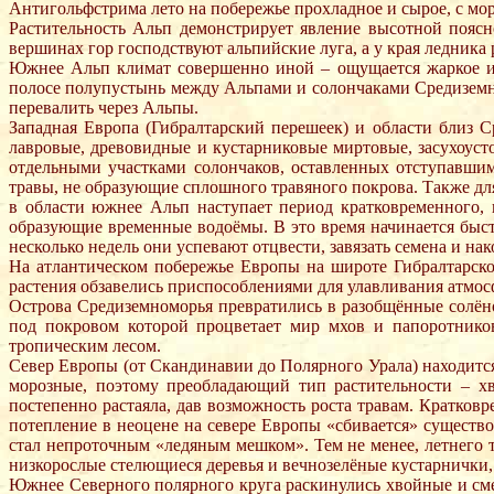
Антигольфстрима лето на побережье прохладное и сырое, с мо
Растительность Альп демонстрирует явление высотной пояс
вершинах гор господствуют альпийские луга, а у края ледника
Южнее Альп климат совершенно иной – ощущается жаркое и 
полосе полупустынь между Альпами и солончаками Средиземно
перевалить через Альпы.
Западная Европа (Гибралтарский перешеек) и области близ 
лавровые, древовидные и кустарниковые миртовые, засухоуст
отдельными участками солончаков, оставленных отступавшим
травы, не образующие сплошного травяного покрова. Также дл
в области южнее Альп наступает период кратковременного,
образующие временные водоёмы. В это время начинается быст
несколько недель они успевают отцвести, завязать семена и нак
На атлантическом побережье Европы на широте Гибралтарск
растения обзавелись приспособлениями для улавливания атмос
Острова Средиземноморья превратились в разобщённые солёной
под покровом которой процветает мир мхов и папоротников
тропическим лесом.
Север Европы (от Скандинавии до Полярного Урала) находитс
морозные, поэтому преобладающий тип растительности – хв
постепенно растаяла, дав возможность роста травам. Кратко
потепление в неоцене на севере Европы «сбивается» существ
стал непроточным «ледяным мешком». Тем не менее, летнего т
низкорослые стелющиеся деревья и вечнозелёные кустарнички,
Южнее Северного полярного круга раскинулись хвойные и см