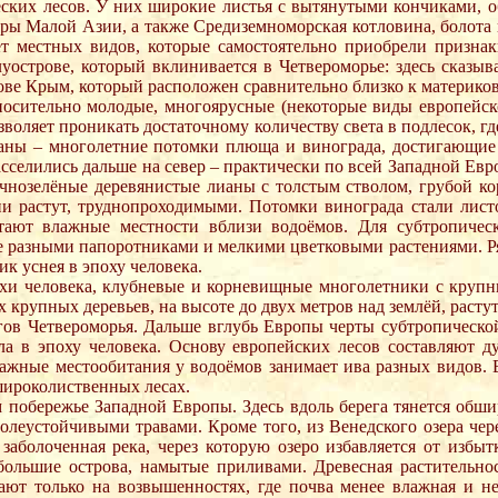
ческих лесов. У них широкие листья с вытянутыми кончиками,
ы Малой Азии, а также Средиземноморская котловина, болота и
ёт местных видов, которые самостоятельно приобрели признак
луострове, который вклинивается в Четвероморье: здесь сказыв
ове Крым, который расположен сравнительно близко к материко
тносительно молодые, многоярусные (некоторые виды европейск
зволяет проникать достаточному количеству света в подлесок, 
лианы – многолетние потомки плюща и винограда, достигающие
елились дальше на север – практически по всей Западной Евро
озелёные деревянистые лианы с толстым стволом, грубой кор
е они растут, труднопроходимыми. Потомки винограда стали л
ают влажные местности вблизи водоёмов. Для субтропичес
е разными папоротниками и мелкими цветковыми растениями. Р
 уснея в эпоху человека.
похи человека, клубневые и корневищные многолетники с круп
х крупных деревьев, на высоте до двух метров над землёй, рас
гов Четвероморья. Дальше вглубь Европы черты субтропической
ла в эпоху человека. Основу европейских лесов составляют д
лажные местообитания у водоёмов занимает ива разных видов. 
широколиственных лесах.
 побережье Западной Европы. Здесь вдоль берега тянется обшир
олеустойчивыми травами. Кроме того, из Венедского озера чер
заболоченная река, через которую озеро избавляется от избыт
ольшие острова, намытые приливами. Древесная растительнос
ают только на возвышенностях, где почва менее влажная и н