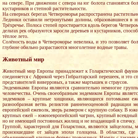
на севере. При движении с севера на юг болота становятся бо
кустарников и степной растительности.
На северных берегах Четвероморья распространена растительно
Ледники оставили нетронутыми долины, образовавшиеся в ни
Трёхречье. Полоса степей простирается вдоль берегов Четверо
дельтах рек образуются заросли деревьев и кустарников, спосо
тёплое лето.
Солёность воды в Четвероморье невелика, и это позволяет бо
глубине обильно разрастаются многолетние водные травы.
Животный мир
Животный мир Европы принадлежит к Голарктической фаунист
соединяется с Африкой через Гибралтарский перешеек, и это
представителей виверровых, а также мартышек и страусов.
Эндемиками Европы являются сравнительно немногие груп
человечества. Очень своеобразным эндемиком Европы являетс
эндемиков – крупные хищники, являющиеся потомками еже
разнообразная ветвь реликтов ранненеоценовой радиации м
европейский ежеволк, зверь размером с крупную собаку. В ю
крупных ежей – южноевропейский чагрин, крупный всеядный с
но не имеющий постоянных жилищ и не впадающий в спячку.
Группой, характерной для Голарктики, являются зайцелопы,
произошедшие от зайцев эпохи голоцена. В областях, где 
объединяющей крупные формы травоядных. Наряду с такими 