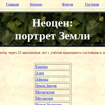
Главная
Неоцен
Форум
Гостевая
Неоцен:
портрет Земли
неты через 25 миллионов лет с учётом нынешнего состояния и и
Европа
Азия
Африка
Земля Зиндж
Мадагаскар
Меганезия
Новая Зеландия