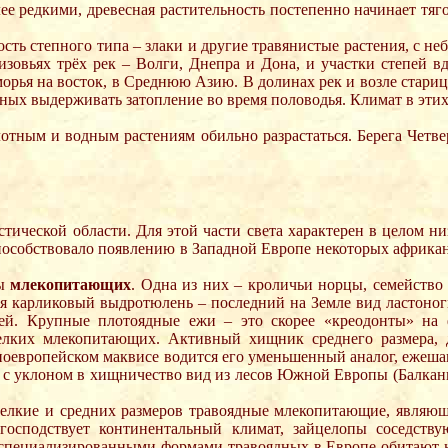
лее редкими, древесная растительность постепенно начинает тяг
сть степного типа – злаки и другие травянистые растения, с н
зовьях трёх рек – Волги, Днепра и Дона, и участки степей вд
морья на восток, в Среднюю Азию. В долинах рек и возле стариц
бных выдерживать затопление во время половодья. Климат в этих
лотным и водным растениям обильно разрастаться. Берега Четв
ической области. Для этой части света характерен в целом н
 способствовало появлению в Западной Европе некоторых африк
пы
млекопитающих
. Одна из них – кроличьи норцы, семейство
я карликовый выдротюлень – последний на Земле вид ластоноги
й. Крупные плотоядные ежи – это скорее «креодонты» на
елких млекопитающих. Активный хищник среднего размера, д
жноевропейском маквисе водится его уменьшенный аналог, ежеша
 уклоном в хищничество вид из лесов Южной Европы (Балканы,
 мелкие и средних размеров травоядные млекопитающие, являющ
господствует континентальный климат, зайцелопы соседству
специализированными формами травоядных в Европе обитают н