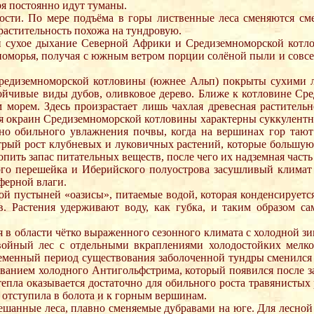
ря постоянно идут туманы.
ности. По мере подъёма в горы лиственные леса сменяются см
 растительность похожа на тундровую.
сухое дыхание Северной Африки и Средиземноморской котлов
морья, получая с южным ветром порции солёной пыли и совсем
Средиземноморской котловины (южнее Альп) покрыты сухими ле
ойчивые виды дубов, оливковое дерево. Ближе к котловине Ср
 морем. Здесь произрастает лишь чахлая древесная растительн
я окраин Средиземноморской котловины характерны суккулентны
 но обильного увлажнения почвы, когда на вершинах гор таю
рый рост клубневых и луковичных растений, которые большую 
опить запас питательных веществ, после чего их надземная часть
ого перешейка и Иберийского полуострова засушливый климат 
ферной влаги.
 пустыней «оазисы», питаемые водой, которая конденсируется 
. Растения удерживают воду, как губка, и таким образом с
я в области чётко выраженного сезонного климата с холодной з
ойный лес с отдельными вкраплениями холодостойких мелкол
временный период существования заболоченной тундры сменился 
ованием холодного Антигольфстрима, который появился после 
епла оказывается достаточно для обильного роста травянистых
 отступила в болота и к горным вершинам.
ешанные леса, плавно сменяемые дубравами на юге. Для лесной