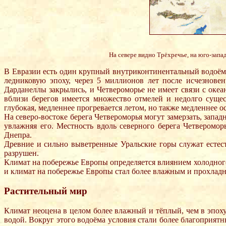
На севере видно Трёхречье, на юго-запа
В Евразии есть один крупный внутриконтинентальный водоём 
ледниковую эпоху, через 5 миллионов лет после исчезнове
Дарданеллы закрылись, и Четвероморье не имеет связи с океа
вблизи берегов имеется множество отмелей и недолго суще
глубокая, медленнее прогревается летом, но также медленнее 
На северо-востоке берега Четвероморья могут замерзать, запа
увлажняя его. Местность вдоль северного берега Четверомо
Днепра.
Древние и сильно выветренные Уральские горы служат естес
разрушен.
Климат на побережье Европы определяется влиянием холодного
и климат на побережье Европы стал более влажным и прохлад
Растительный мир
Климат неоцена в целом более влажный и тёплый, чем в эпоху
водой. Вокруг этого водоёма условия стали более благоприят