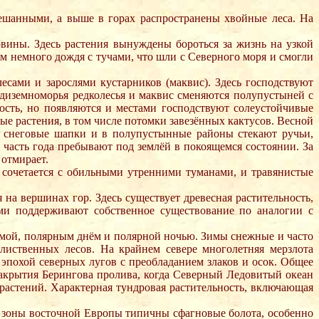
ешанными, а выше в горах распространены хвойные леса. На
ины. Здесь растения вынуждены бороться за жизнь на узкой
 немного дождя с тучами, что шли с Северного моря и смогли
сами и зарослями кустарников (маквис). Здесь господствуют
едиземноморья редколесья и маквис сменяются полупустыней с
ость, но появляются и местами господствуют солеустойчивые
е растения, в том числе потомки завезённых кактусов. Весной
т снеговые шапки и в полупустынные районы стекают ручьи,
часть года пребывают под землёй в покоящемся состоянии. За
 отмирает.
сочетается с обильными утренними туманами, и травянистые
на вершинах гор. Здесь существует древесная растительность,
ами поддерживают собственное существование по аналогии с
имой, полярным днём и полярной ночью. Зимы снежные и часто
иственных лесов. На крайнем севере многолетняя мерзлота
эпохой северных лугов с преобладанием злаков и осок. Общее
закрытия Берингова пролива, когда Северный Ледовитый океан
 растений. Характерная тундровая растительность, включающая
 зоны восточной Европы типичны сфагновые болота, особенно