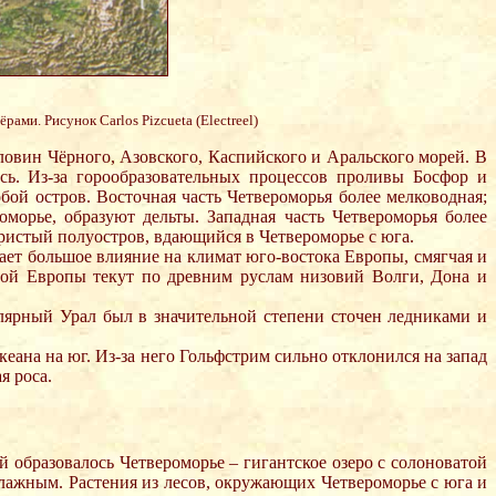
ми. Рисунок Carlos Pizcueta (Electreel)
овин Чёрного, Азовского, Каспийского и Аральского морей. В
сь. Из-за горообразовательных процессов проливы Босфор и
бой остров. Восточная часть Четвероморья более мелководная;
орье, образуют дельты. Западная часть Четвероморья более
ористый полуостров, вдающийся в Четвероморье с юга.
вает большое влияние на климат юго-востока Европы, смягчая и
чной Европы текут по древним руслам низовий Волги, Дона и
лярный Урал был в значительной степени сточен ледниками и
ана на юг. Из-за него Гольфстрим сильно отклонился на запад
я роса.
 образовалось Четвероморье – гигантское озеро с солоноватой
влажным. Растения из лесов, окружающих Четвероморье с юга и