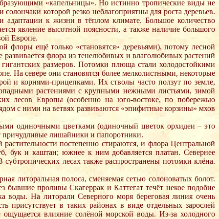
 образующими «капельницы». Но истинно тропические виды не
 солончаки которой резко неблагоприятны для роста деревьев.
и адаптации к жизни в тёплом климате. Большое количество
ается явление высотной поясности, а также наличие большого
вой Европе.
ой флоры ещё только «становятся» деревьями), потому лесной
где развивается флора из тенелюбивых и влаголюбивых растений
 гигантских размеров. Потомки плюща стали холодостойкими
пе. На севере они становятся более мелколистными, некоторые
ой и корнями-прицепками. Их стволы часто ползут по земле,
истопадными растениями с крупными нежными листьями, зимой
ких лесов Европы (особенно на юго-востоке, по побережью
ядом с ними на ветвях развиваются «эпифитные корзины» мхов
ными одиночными цветками (одиночный цветок орхидеи – это
тут причудливые лишайники и папоротники.
 растительности постепенно стираются, и флора Центральной
уб, бук и каштан; южнее к ним добавляется платан. Севернее
В субтропических лесах также распространены потомки клёна.
ная литоральная полоса, сменяемая сетью солоноватых болот.
ез бывшие проливы Скагеррак и Каттегат течёт некое подобие
ка воды. На литорали Северного моря береговая линия очень
ть присутствует в таких районах в виде отдельных зарослей
е ощущается влияние солёной морской воды. Из-за холодного