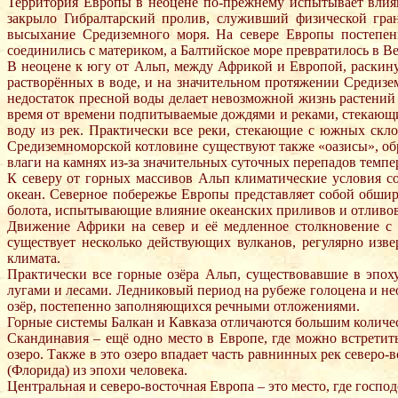
Территория Европы в неоцене по-прежнему испытывает влиян
закрыло Гибралтарский пролив, служивший физической гран
высыхание Средиземного моря. На севере Европы постепенн
соединились с материком, а Балтийское море превратилось в В
В неоцене к югу от Альп, между Африкой и Европой, раскинул
растворённых в воде, и на значительном протяжении Средиз
недостаток пресной воды делает невозможной жизнь растений
время от времени подпитываемые дождями и реками, стекающ
воду из рек. Практически все реки, стекающие с южных скл
Средиземноморской котловине существуют также «оазисы», об
влаги на камнях из-за значительных суточных перепадов темпе
К северу от горных массивов Альп климатические условия 
океан. Северное побережье Европы представляет собой обши
болота, испытывающие влияние океанских приливов и отливов
Движение Африки на север и её медленное столкновение с
существует несколько действующих вулканов, регулярно из
климата.
Практически все горные озёра Альп, существовавшие в эпох
лугами и лесами. Ледниковый период на рубеже голоцена и не
озёр, постепенно заполняющихся речными отложениями.
Горные системы Балкан и Кавказа отличаются большим количе
Скандинавия – ещё одно место в Европе, где можно встретит
озеро. Также в это озеро впадает часть равнинных рек север
(Флорида) из эпохи человека.
Центральная и северо-восточная Европа – это место, где госп