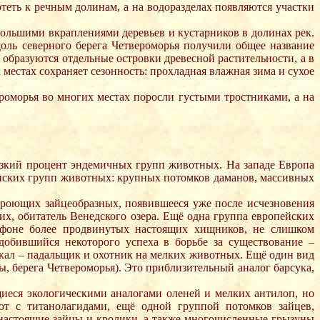
отеть к речным долинам, а на водоразделах появляются участки
ебольшими вкраплениями деревьев и кустарников в долинах рек.
оль северного берега Четвероморья получили общее название
 образуются отдельные островки древесной растительности, а в
 местах сохраняет сезонность: прохладная влажная зима и сухое
ероморья во многих местах поросли густыми тростниками, а на
изкий процент эндемичных групп животных. На западе Европа
анских групп животных: крупных потомков даманов, массивных
 роющих зайцеобразных, появившееся уже после исчезновения
х, обитатель Венедского озера. Ещё одна группа европейских
 фоне более продвинутых настоящих хищников, не слишком
обившийся некоторого успеха в борьбе за существование –
кал – падальщик и охотник на мелких животных. Ещё один вид
 берега Четвероморья). Это приблизительный аналог барсука,
иеся экологическими аналогами оленей и мелких антилоп, но
ют с титанолагидами, ещё одной группой потомков зайцев,
астоящие зайцы и кролики, а также многочисленные грызуны