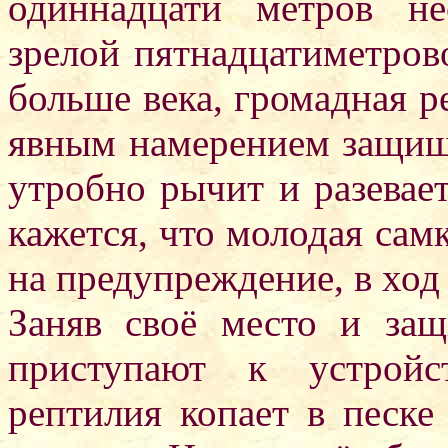
одиннадцати метров н
зрелой пятнадцатиметро
больше века, громадная р
явным намерением защищ
утробно рычит и разевае
кажется, что молодая сам
на предупреждение, в ход
Заняв своё место и защ
приступают к устройс
рептилия копает в песке