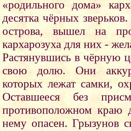
«родильного дома» карх
десятка чёрных зверьков.
острова, вышел на про
кархарозуха для них - же
Растянувшись в чёрную ц
свою долю. Они аккур
которых лежат самки, о
Оставшееся без присм
противоположном краю д
нему опасен. Грызунов с