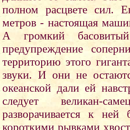
полном расцвете сил. Е
метров - настоящая машин
А громкий басовитый
предупреждение соперн
территорию этого гигант
звуки. И они не остают
океанской дали ей навст
следует великан-са
разворачивается к ней 
короткими рывками хвоста