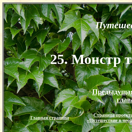
Путешес
25. Монстр 
Предыдуща
глав
Страница проект
Главная страница
«Путешествие в нео