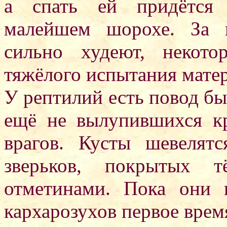
а спать ей придётся 
малейшем шорохе. За 
сильно худеют, некот
тяжёлого испытания мате
У рептилий есть повод б
ещё не вылупившихся кр
врагов. Кусты шевелят
зверьков, покрытых 
отметинами. Пока они
кархарозухов первое врем