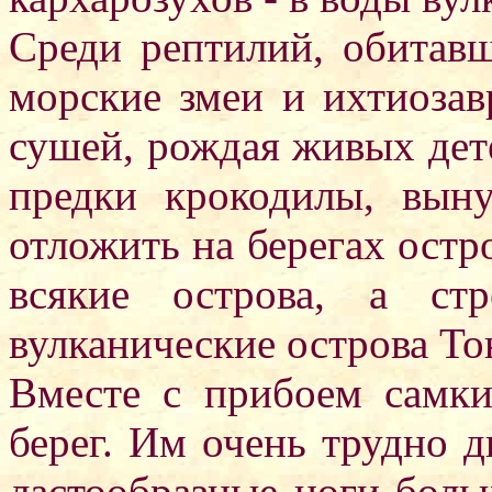
Среди рептилий, обитавш
морские змеи и ихтиозав
сушей, рождая живых дет
предки крокодилы, вын
отложить на берегах остр
всякие острова, а ст
вулканические острова То
Вместе с прибоем самки
берег. Им очень трудно д
ластообразные ноги боль