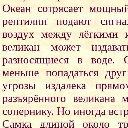
Океан сотрясает мощный
рептилии подают сигн
воздух между лёгкими 
великан может издава
разносящиеся в воде.
меньше попадаться друг
угрозы издалека прям
разъярённого великана 
сопернику. Но иногда встр
Самка длиной около тр