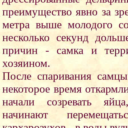
преимущество явно за зр
метра выше молодого со
несколько секунд дольш
причин - самка и терр
хозяином.
После спаривания самцы
некоторое время откармл
начали созревать яйц
начинают перемеща
кархарозухов - в воды ву