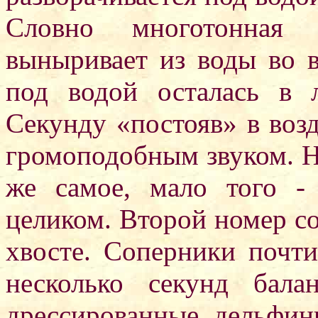
Словно многотонная 
выныривает из воды во в
под водой осталась в 
Секунду «постояв» в возд
громоподобным звуком. Н
же самое, мало того -
целиком. Второй номер со
хвосте. Соперники почт
несколько секунд бала
дрессированные дельфин