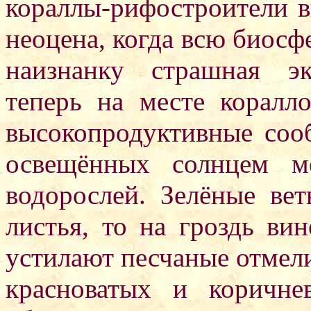
кораллы-рифостроители в
неоцена, когда всю биосф
наизнанку страшная эк
теперь на месте коралл
высокопродуктивные соо
освещённых солнцем м
водорослей. Зелёные ве
листья, то на гроздь вин
устилают песчаные отмели
красноватых и коричне