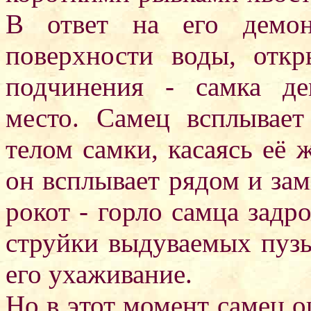
В ответ на его демон
поверхности воды, отк
подчинения - самка де
место. Самец всплывае
телом самки, касаясь её 
он всплывает рядом и за
рокот - горло самца задр
струйки выдуваемых пузы
его ухаживание.
Но в этот момент самец 