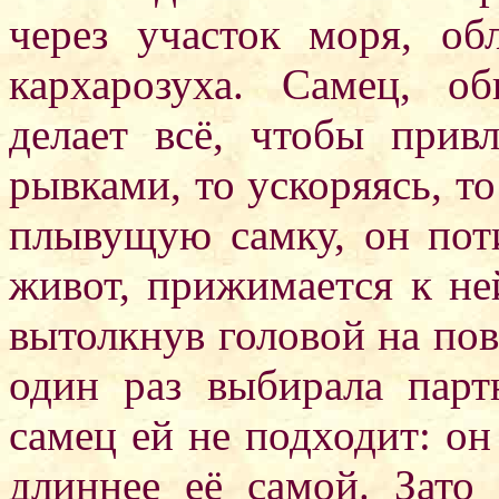
через участок моря, о
кархарозуха. Самец, о
делает всё, чтобы прив
рывками, то ускоряясь, то
плывущую самку, он поти
живот, прижимается к не
вытолкнув головой на пов
один раз выбирала парт
самец ей не подходит: он
длиннее её самой. Зато