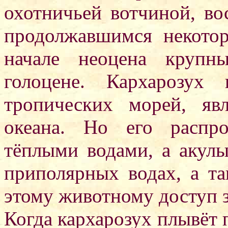
охотничьей вотчиной, во
продолжавшимся некото
начале неоцена крупн
голоцене. Кархарозух
тропических морей, я
океана. Но его распр
тёплыми водами, а акул
приполярных водах, а та
этому животному доступ з
Когда кархарозух плывёт 