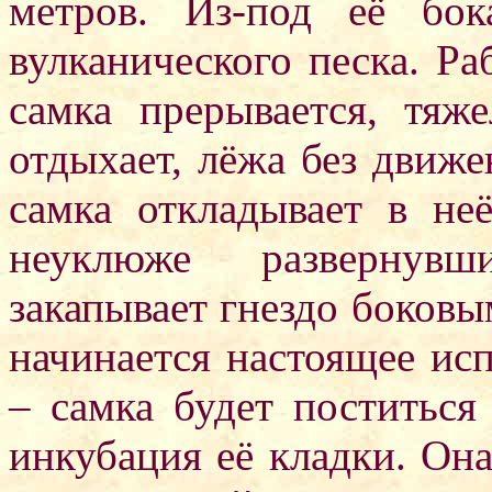
метров. Из-под её бо
вулканического песка. Ра
самка прерывается, тяж
отдыхает, лёжа без движе
самка откладывает в не
неуклюже развернувш
закапывает гнездо боков
начинается настоящее ис
– самка будет поститься
инкубация её кладки. Она