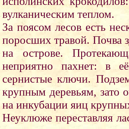
исполинских крокодилов:
вулканическим теплом.
За поясом лесов есть нес
поросших травой. Почва зд
на острове. Протекающ
неприятно пахнет: в е
сернистые ключи. Подзем
крупным деревьям, зато о
на инкубации яиц крупных
Неуклюже переставляя лас