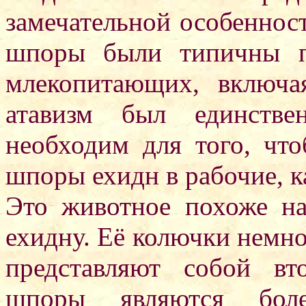
замечательной особеннос
шпоры были типичны п
млекопитающих, включа
атавизм был единств
необходим для того, чт
шпоры ехидн в рабочие, к
Это животное похоже н
ехидну. Её колючки немног
представляют собой вт
шпоры являются боле