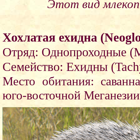
Этот вид млеко
Хохлатая ехидна (Neoglo
Отряд: Однопроходные (M
Семейство: Ехидны (Tachy
Место обитания: саванн
юго-восточной Меганезии