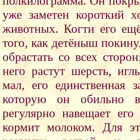
полкилограмма. Он покрыт
уже заметен короткий х
животных. Когти его ещё
того, как детёныш покину
обрастать со всех сторо
него растут шерсть, иг
мал, его единственная 
которую он обильно в
регулярно навещает его
кормит молоком. Для э