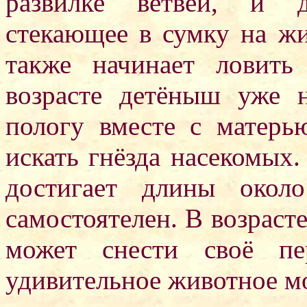
развилке ветвей, и д
стекающее в сумку на ж
также начинает ловить
возрасте детёныш уже 
пологу вместе с матерь
искать гнёзда насекомых.
достигает длины око
самостоятелен. В возраст
может снести своё пе
удивительное животное мож