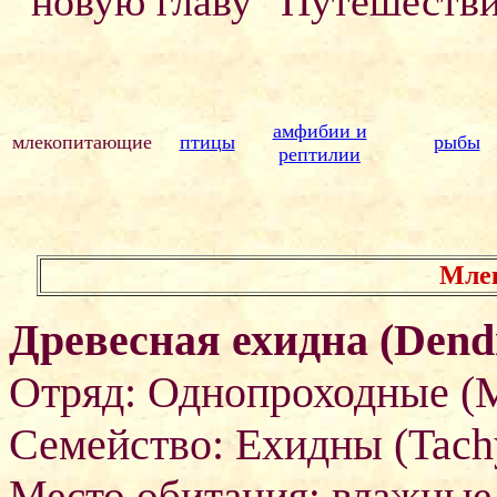
новую главу "Путешестви
амфибии и
млекопитающие
птицы
рыбы
рептилии
Мле
Древесная ехидна (Dendr
Отряд: Однопроходные (M
Семейство: Ехидны (Tachy
Место обитания: влажные