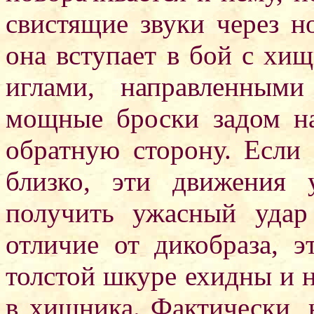
свистящие звуки через н
она вступает в бой с хищ
иглами, направленным
мощные броски задом н
обратную сторону. Если
близко, эти движения
получить ужасный уда
отличие от дикобраза, 
толстой шкуре ехидны и н
в хищника. Фактически, 