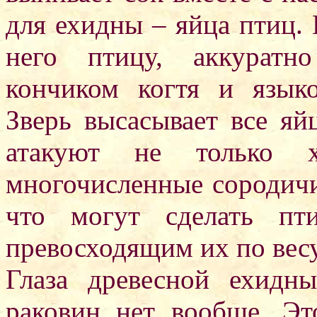
для ехидны – яйца птиц. 
него птицу, аккуратн
кончиком когтя и язык
Зверь высасывает все яйц
атакуют не только 
многочисленные сородичи
что могут сделать пт
превосходящим их по весу
Глаза древесной ехидн
раковин нет вообще. Эт