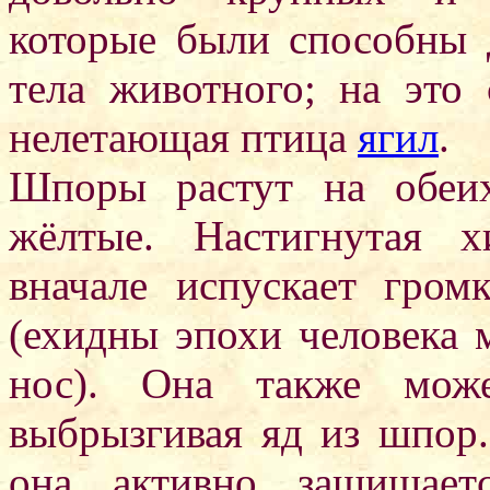
которые были способны 
тела животного; на эт
нелетающая птица
ягил
.
Шпоры растут на обеи
жёлтые. Настигнутая 
вначале испускает гром
(ехидны эпохи человека 
нос). Она также може
выбрызгивая яд из шпор.
она активно защищает