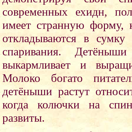
современных ехидн, по
имеет странную форму, 
откладываются в сумку
спаривания. Детёныш
выкармливает и выращ
Молоко богато питате
детёныши растут относит
когда колючки на спи
развиты.