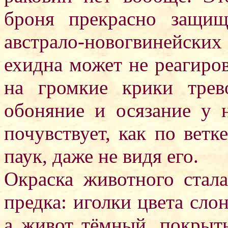
броня прекрасно защи
австрало-новогвинейск
ехидна может не реагиров
на громкие крики трев
обоняние и осязание у н
почувствует, как по ветк
паук, даже не видя его.
Окраска животного стала
предка: иголки цвета слон
а живот тёмный, покрыт