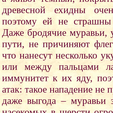
древесной ехидны оче
поэтому ей не страшны
Даже бродячие муравьи, 
пути, не причиняют флег
что нанесут несколько ук
или между пальцами л
иммунитет к их яду, поэ
атак: такое нападение не п
даже выгода – муравьи 
насекомых в шерсти огр