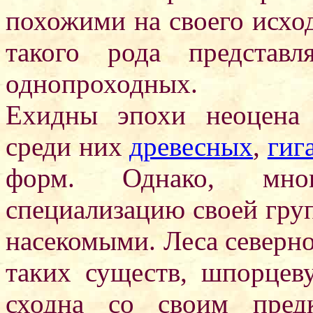
похожими на своего исхо
такого рода представ
однопроходных.
Ехидны эпохи неоцена 
среди них
древесных
,
гиг
форм. Однако, мно
специализацию своей гр
насекомыми. Леса северн
таких существ, шпорцев
сходна со своим пред