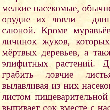
мелкие насекомые, обычно
орудие их ловли – дли
слюной. Кроме муравьёв
личинок жуков, которы
мёртвых деревьев, а та
эпифитных растений. Д
грабить ловчие листь
вылавливая из них насек
листом пищеварительной
выпивает сок вместе с н