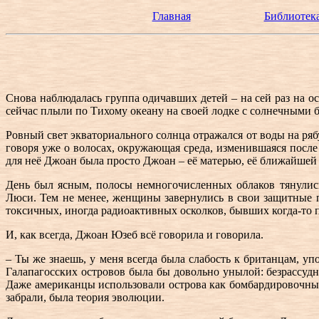
Главная
Библиотека
Снова наблюдалась группа одичавших детей – на сей раз на 
сейчас плыли по Тихому океану на своей лодке с солнечными б
Ровный свет экваториального солнца отражался от воды на ряб
говоря уже о волосах, окружающая среда, изменившаяся после
для неё Джоан была просто Джоан – её матерью, её ближайшей
День был ясным, полосы немногочисленных облаков тянулис
Люси. Тем не менее, женщины завернулись в свои защитные 
токсичных, иногда радиоактивных осколков, бывших когда-то п
И, как всегда, Джоан Юзеб всё говорила и говорила.
– Ты же знаешь, у меня всегда была слабость к британцам, уп
Галапагосских островов была бы довольно унылой: безрассуд
Даже американцы использовали острова как бомбардировочные п
забрали, была теория эволюции.