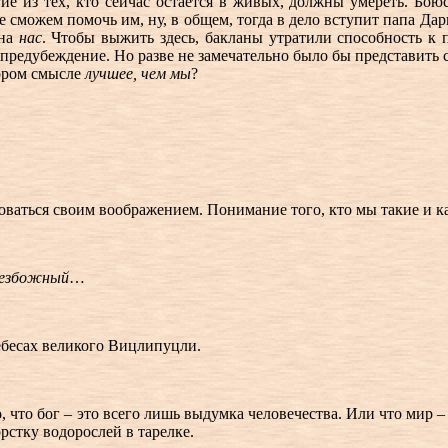
е из тех, кто сейчас остаётся в живых, должны умереть. Боюсь
не сможем помочь им, ну, в общем, тогда в дело вступит папа Д
 на
нас
. Чтобы выжить здесь, бакланы утратили способность к 
 предубеждение. Но разве не замечательно было бы представить 
тором смысле
лучшее, чем мы
?
зоваться своим воображением. Понимание того, кто мы такие и ка
езбожный
…
небесах великого Вицлипуцли.
 то, что бог – это всего лишь выдумка человечества. Или что м
стку водорослей в тарелке.