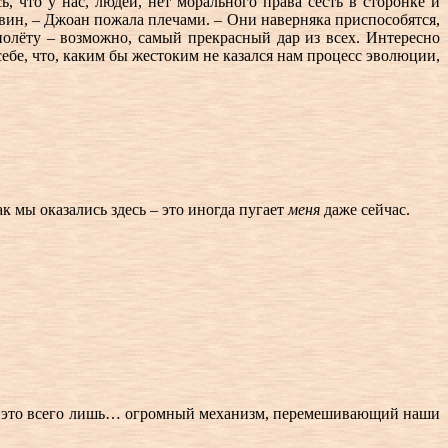
, что у нас, людей, нет морального права сесть в сторонке и
арвин, – Джоан пожала плечами. – Они наверняка приспособятся,
полёту – возможно, самый прекрасный дар из всех. Интересно
себе, что, каким бы жестоким не казался нам процесс эволюции,
к мы оказались здесь – это иногда пугает
меня
даже сейчас.
ир – это всего лишь… огромный механизм, перемешивающий наши