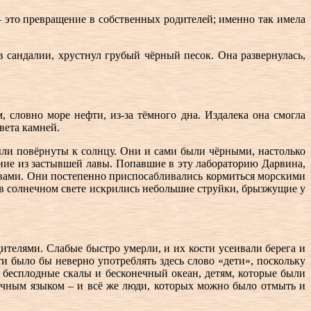
 – это превращение в собственных родителей; именно так имела
 сандалии, хрустнул грубый чёрный песок. Она развернулась,
словно море нефти, из-за тёмного дна. Издалека она смогла
вета камней.
ли повёрнуты к солнцу. Они и сами были чёрными, настолько
ние из застывшей лавы. Попавшие в эту лабораторию Дарвина,
твами. Они постепенно приспосабливались кормиться морскими
в солнечном свете искрились небольшие струйки, брызжущие у
ителями. Слабые быстро умерли, и их кости усеивали берега и
и было бы неверно употреблять здесь слово «дети», поскольку
и бесплодные скалы и бесконечный океан, детям, которые были
очным языком – и всё же люди, которых можно было отмыть и