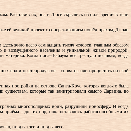
ом. Расставив их, она и Люси скрылись из поля зрения в тени
даже её великий проект с сопереживанием пошёл прахом, Джоан
 здесь жило всего семнадцать тысяч человек, главным образом
го и возмущённого населения и уникальной живой природой,
 материка. Когда после Рабаула всё треснуло по швам, когда
очных вод и нефтепродуктов – снова начали процветать на свой
инах постройки на острове Санта-Крус, которая когда-то была
и существам, которые так заинтриговали самого Дарвина, во
 грязных многополярных войн, разрушили ионосферу. И когда
м приёма – до тех пор, пока оставались работоспособными их
вал, ни для кого и ни для чего.