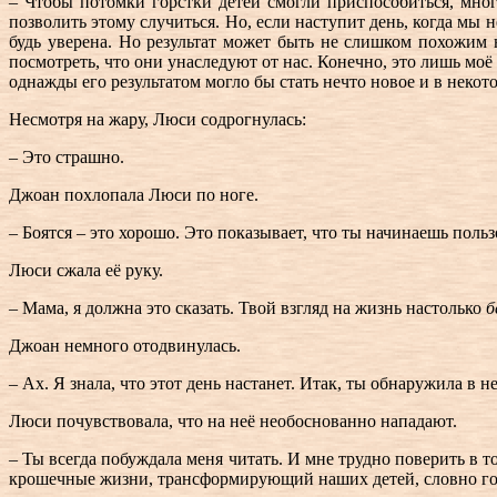
– Чтобы потомки горстки детей смогли приспособиться, многи
позволить этому случиться. Но, если наступит день, когда мы 
будь уверена. Но результат может быть не слишком похожим
посмотреть, что они унаследуют от нас. Конечно, это лишь моё
однажды его результатом могло бы стать нечто новое и в неко
Несмотря на жару, Люси содрогнулась:
– Это страшно.
Джоан похлопала Люси по ноге.
– Боятся – это хорошо. Это показывает, что ты начинаешь поль
Люси сжала её руку.
– Мама, я должна это сказать. Твой взгляд на жизнь настолько
б
Джоан немного отодвинулась.
– Ах. Я знала, что этот день настанет. Итак, ты обнаружила в 
Люси почувствовала, что на неё необоснованно нападают.
– Ты всегда побуждала меня читать. И мне трудно поверить в
крошечные жизни, трансформирующий наших детей, словно гор