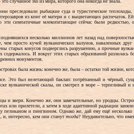
то случайное эхо из мира, которого она никогда не знала.
 они преследовали рыбацкие суда и туристические теплоходы, 
розавров из книг её матери и с выцветающих распечаток. Ей п
 Но эти симпатичные млекопитающие сейчас были редкостью,
 поднявшихся несколько миллионов лет назад над поверхностью 
чем просто кучей вулканических валунов, наваленных друг 
ены старых конусов подверглись разрушению, а прочные вулкан
их содержалось. И вокруг этих старых образований разлилась бо
древних монументов.
стровах была жизнь: конечно же, была – остатки той жизни, кот
ысе. Это был нелетающий баклан: потрёпанный и чёрный, су
ске вулканической скалы, он смотрел в море – терпеливый и
ицы и звери. Конечно же, они замечательные, но уродцы. Остр
отах или прилетели, а затем в ходе адаптивной радиации заняли
ду пеликаном и пингвином. Однако же, дай ему ещё несколько 
 и, интересно, кем они станут
тогда
? Неудивительно, что име