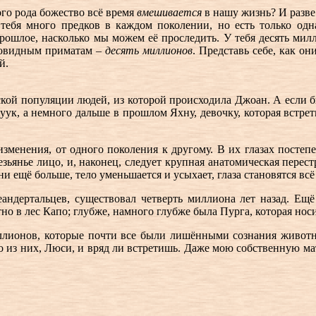
ого рода божество всё время
вмешивается
в нашу жизнь? И разве 
тебя много предков в каждом поколении, но есть только одн
прошлое, насколько мы можем её проследить. У тебя десять милл
совидным приматам –
десять миллионов
. Представь себе, как он
й.
ской популяции людей, из которой происходила Джоан. А если б
к, а немного дальше в прошлом Яхну, девочку, которая встрет
зменения, от одного поколения к другому. В их глазах постепе
безьянье лицо, и, наконец, следует крупная анатомическая пере
и ещё больше, тело уменьшается и усыхает, глаза становятся вс
андертальцев, существовал четверть миллиона лет назад. Е
тно в лес Капо; глубже, намного глубже была Пурга, которая но
иллионов, которые почти все были лишёнными сознания животн
о из них, Люси, и вряд ли встретишь. Даже мою собственную мат