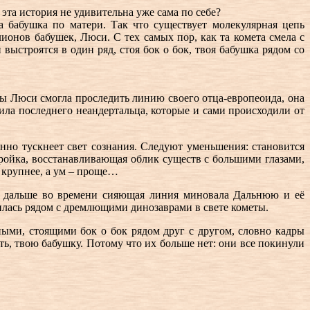
эта история не удивительна уже сама по себе?
а бабушка по матери. Так что существует молекулярная цепь
ионов бабушек, Люси. С тех самых пор, как та комета смела с
и выстроятся в один ряд, стоя бок о бок, твоя бабушка рядом со
ы Люси смогла проследить линию своего отца-европеоида, она
ила последнего неандертальца, которые и сами происходили от
нно тускнеет свет сознания. Следуют уменьшения: становится
стройка, восстанавливающая облик существ с большими глазами,
ё крупнее, а ум – проще…
щё дальше во времени сияющая линия миновала Дальнюю и её
силась рядом с дремлющими динозаврами в свете кометы.
ыми, стоящими бок о бок рядом друг с другом, словно кадры
ь, твою бабушку. Потому что их больше нет: они все покинули