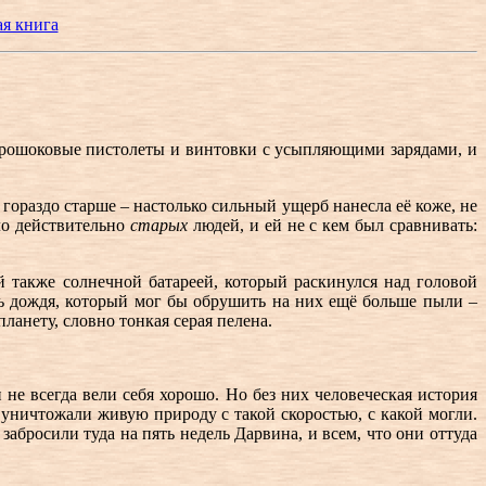
ая книга
ктрошоковые пистолеты и винтовки с усыпляющими зарядами, и
гораздо старше – настолько сильный ущерб нанесла её коже, не
ло действительно
старых
людей, и ей не с кем был сравнивать:
также солнечной батареей, который раскинулся над головой
ь дождя, который мог бы обрушить на них ещё больше пыли –
анету, словно тонкая серая пелена.
 не всегда вели себя хорошо. Но без них человеческая история
уничтожали живую природу с такой скоростью, с какой могли.
абросили туда на пять недель Дарвина, и всем, что они оттуда