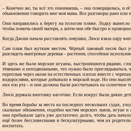
– Конечно же, ты всё это понимаешь, – она поморщилась, и её
обыкновение говорить мне моя мама. Все разговоры рано или 
Они направились к берегу на пологом пляже. Лодку вынесло 
чтобы помочь своей матери, а затем они обе быстро и проворн
Когда Джоан начала расставлять ловушки, Люси взяла пару вин
Сам пляж был жутким местом. Чёрный лавовый песок был усе
разглядеть мангровые деревья – растения, способные использов
И здесь же были морские игуаны, выстроившиеся рядами, сл
тёмными и неподвижными, что нужно было приглядываться, чт
переплыв через океан на естественных плотах вместе с чере
водорослями, которые добывали в морской воде. Но они выпл
них изо рта – и они должны были рассчитывать на солнечное т
Люси держала винтовку наготове. Если вокруг были дикие дети
Во время борьбы за места на последних нескольких судах, ух
скальные обнажения, подобно костям морских львов, игуан и 
они пребывали здесь уже достаточно долго, чтобы дать начал
ещё более бессловесными и бескультурными, чем их родител
воспитать.