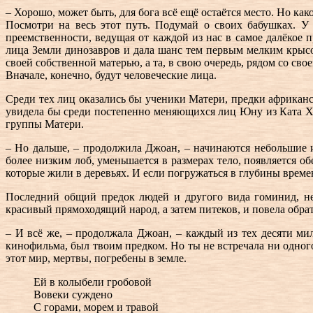
– Хорошо, может быть, для бога всё ещё остаётся место. Но как
Посмотри на весь этот путь. Подумай о своих бабушках. У 
преемственности, ведущая от каждой из нас в самое далёкое 
лица Земли динозавров и дала шанс тем первым мелким кры
своей собственной матерью, а та, в свою очередь, рядом со свое
Вначале, конечно, будут человеческие лица.
Среди тех лиц оказались бы ученики Матери, предки африкан
увидела бы среди постепенно меняющихся лиц Юну из Ката Хуу
группы Матери.
– Но дальше, – продолжила Джоан, – начинаются небольшие и
более низким лоб, уменьшается в размерах тело, появляется о
которые жили в деревьях. И если погружаться в глубины времен
Последний общий предок людей и другого вида гоминид, не
красивый прямоходящий народ, а затем питеков, и повела обра
– И всё же, – продолжала Джоан, – каждый из тех десяти м
кинофильма, был твоим предком. Но ты не встречала ни одног
этот мир, мертвы, погребены в земле.
Ей в колыбели гробовой
Вовеки суждено
С горами, морем и травой