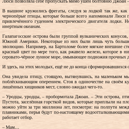
Люси позволяла себе пропускать мимо ушей болтовню Джоан – э
В вышине кружились фрегаты, следуя за лодкой так же, как
чернопёрые птицы, которые больше всего напоминали Люси пте
привлечённого гудением электрического двигателя лодки.
инертным океанам.
Галапагосские острова были группой вулканических конусов,
Южной Америки. Некоторые из них были лишь чуть больше, 
эволюцию. Например, на Бартоломе более мягкие внешние ст
красный цвет по мере того, как ржавело железо, которое в н
серовато-чёрное лунное море, омывающее подножия прочных 
И здесь, на этих молодых, ещё не до конца сформировавшихся о
Она увидела птицу, стоящую, вытянувшись, на маленьком м
поблёскивающим оперением. Стоя в одиночестве на своём ку
лишённых хищников мест, словно ожидал чего-то.
– Уродцы, уродцы, – пробормотала Джоан. – Эти острова, пт
Пустота, заселённая горсткой видов, которые приплыли на пл
можно уйти за три миллиона лет, посмотри: на полпути меж
плавниками, перья будут по-настоящему водоотталкивающими,
работает отбор.
– Мам…