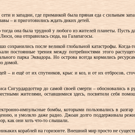
ти и западни, где приманкой была пряная еда с сильным запах
лавы – и приготовились ждать диких детей.
о тогда она была трудной у любого из жителей планеты. Пусть 
Люси, она отправилась сюда, на Галапагосы.
ошо сохранились после великой глобальной катастрофы. Когда-то
никали постоянные трения между потребностями этого растуще
льного парка Эквадора. Но острова всегда кормились ресурсами
ло домой.
ей – и ещё от их спутников, крыс и коз, и от их отбросов, ст
са Сигурдардоттир до самой своей смерти – обосновались в ру
естными жителями, оставшимися здесь, посвятили себя помощ
электронно-импульсные бомбы, которыми пользовались в разгар
дению, и умолкло даже радио. Джоан долго поддерживала режи
пор, как они хоть что-то слышали.
никаких кораблей на горизонте. Внешний мир просто не существо