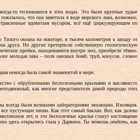
когда-то теснившиеся в этих водах. Это были крупные худые
оказалось, что она заметила в воде морского льва, возможно,
 отравленные ядовитым мусором, всё ещё циркулирующим по
Тихого океана на экваторе, в тысяче километров к западу от
на друга. Но другие претерпели собственную геологическую
ические пробки, находившиеся внутри них, приобрели тёмно-
лее молодая лава – поля лавовых бомб, труб, конусов, словно
орая некогда была самой знаменитой в мире.
щество с обрубленными бесполезными крыльями и маслянисто
 неподвижный, как многие представители дикой природы этих
ова всегда были великими лабораториями эволюции. Изоляция.
 все пустующие ниши. Как этот самый баклан. Вот, как далеко
миллионов лет, и эти бесполезные крылья станут настоящими
нно здесь открылись глаза у Дарвина. Ты можешь
увидеть
, как