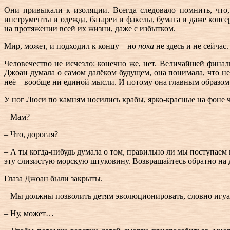
Они привыкали к изоляции. Всегда следовало помнить, что,
инструменты и одежда, батареи и факелы, бумага и даже конс
на протяжении всей их жизни, даже с избытком.
Мир, может, и подходил к концу – но
пока
не здесь и не сейчас.
Человечество не исчезло: конечно же, нет. Величайшей финаль
Джоан думала о самом далёком будущем, она понимала, что не
неё – вообще ни единой мысли. И потому она главным образом 
У ног Люси по камням носились крабы, ярко-красные на фоне ч
– Мам?
– Что, дорогая?
– А ты когда-нибудь думала о том, правильно ли мы поступаем 
эту слизистую морскую штуковину. Возвращайтесь обратно на 
Глаза Джоан были закрыты.
– Мы должны позволить детям эволюционировать, словно игу
– Ну, может…