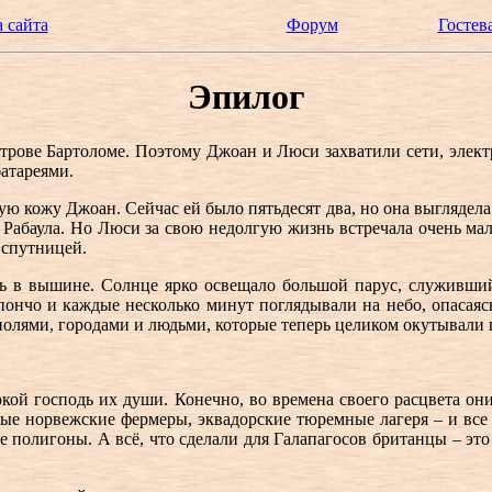
 сайта
Форум
Гостев
Эпилог
острове Бартоломе. Поэтому Джоан и Люси захватили сети, эле
атареями.
ую кожу Джоан. Сейчас ей было пятьдесят два, но она выглядела 
 Рабаула. Но Люси за свою недолгую жизнь встречала очень ма
 спутницей.
ь в вышине. Солнце ярко освещало большой парус, служивший 
пончо и каждые несколько минут поглядывали на небо, опасаяс
олями, городами и людьми, которые теперь целиком окутывали пл
окой господь их души. Конечно, во времена своего расцвета они
ные норвежские фермеры, эквадорские тюремные лагеря – и все 
олигоны. А всё, что сделали для Галапагосов британцы – это з