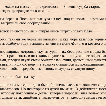
 похожее на маску лицо скривилось. – Знаешь, судьба стариков
поздно превращаются в лекции.
на берег, и Люси выпрыгнула из неё; под её ногами, обутыми в
о выгрузили своё оборудование.
товок со снотворным и отправилась патрулировать пляж.
ян такими же чёрными камнями. Даже море казалось чёрным, 
ать солёную воду, вспышку зелени на фоне чёрного и красного ц
овно жирные метровые скульптуры, и их бесстрастные морды бы
обы распознать в них живых существ, а не пугающее образова
пахами, предки игуан были обитателями суши, древесными сущес
ёвывали лишнюю воду – в воздухе слышалось их покашливание; 
епло, чтобы переработать в своих желудках скудную пищу.
, стоило быть начеку.
одивших на материк, дети были брошены здесь отчаявшимися род
альбатросов. Но некоторые из детей выжили. В действительност
о второму поколению – детям, которые выросли, зная только эт
и. Дикие дети, лишённые инструментов, владеющие лишь зачат