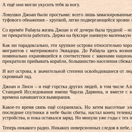
А ещё они могли укусить тебя за ногу.
Ловушки Джоан были простыми: всего лишь замаскированные се
туфового обнажения – хрупкой, легко подвергающейся эрозии 
Со времён Рабаула жизнь Джоан и её дочери была трудной – н
не прекратила работать. Держа на буксире наивную маленькую 
Как ни парадоксально, эти хрупкие острова относительно хор
мигрантов с материкового Эквадора. До Рабаула здесь воз
номинально охранявшейся в соответствии с законами национа
прекратили прибывать корабли, большинство населения сбежа
И вот острова, в значительной степени освободившиеся от люд
скромный лад.
Джоан и Люси – и ещё горстка других людей, в том числе Али
Станцией Исследования имени Чарлза Дарвина, и вместе с м
времена начавшегося вымирания.
Какое-то время связь ещё сохранялась. Но затем высотные 
последние спутники в небе были сбиты, настал конец телеви
устройства, и пока оставался заряд. Но минули уже годы с тех 
Теперь никакого радио. Никаких инверсионных следов в небе, 