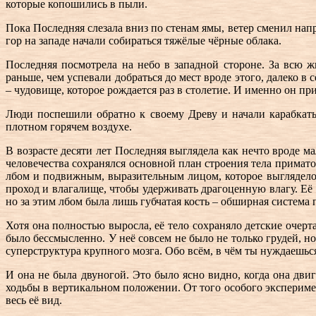
которые копошились в пыли.
Пока Последняя слезала вниз по стенам ямы, ветер сменил нап
гор на западе начали собираться тяжёлые чёрные облака.
Последняя посмотрела на небо в западной стороне. За всю 
раньше, чем успевали добраться до мест вроде этого, далеко
– чудовище, которое рождается раз в столетие. И именно он пр
Люди поспешили обратно к своему Древу и начали карабкатьс
плотном горячем воздухе.
В возрасте десяти лет Последняя выглядела как нечто вроде м
человечества сохранялся основной план строения тела примато
лбом и подвижным, выразительным лицом, которое выглядело 
проход и влагалище, чтобы удерживать драгоценную влагу. Её 
но за этим лбом была лишь губчатая кость – обширная система п
Хотя она полностью выросла, её тело сохраняло детские оче
было бессмысленно. У неё совсем не было не только грудей, н
суперструктура крупного мозга. Обо всём, в чём ты нуждаешься
И она не была двуногой. Это было ясно видно, когда она двиг
ходьбы в вертикальном положении. От того особого экспериме
весь её вид.