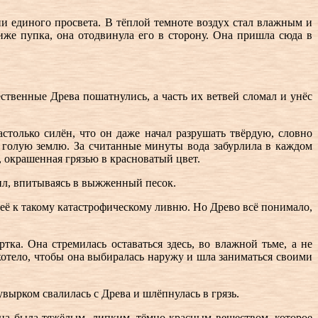
 ни единого просвета. В тёплой темноте воздух стал влажным и
иже пупка, она отодвинула его в сторону. Она пришла сюда в
ственные Древа пошатнулись, а часть их ветвей сломал и унёс
столько силён, что он даже начал разрушать твёрдую, словно
ь голую землю. За считанные минуты вода забурлила в каждом
, окрашенная грязью в красноватый цвет.
дил, впитываясь в выжженный песок.
 её к такому катастрофическому ливню. Но Древо всё понимало,
тка. Она стремилась оставаться здесь, во влажной тьме, а не
хотело, чтобы она выбиралась наружу и шла заниматься своими
вырком свалилась с Древа и шлёпнулась в грязь.
она была тяжёлым, липким, тёмно-красным веществом, которое