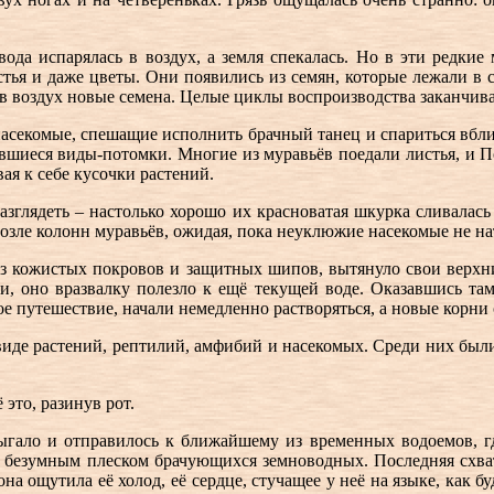
, вода испарялась в воздух, а земля спекалась. Но в эти редк
стья и даже цветы. Они появились из семян, которые лежали в 
 воздух новые семена. Целые циклы воспроизводства заканчива
 насекомые, спешащие исполнить брачный танец и спариться вбл
ившиеся виды-потомки. Многие из муравьёв поедали листья, и П
ая к себе кусочки растений.
зглядеть – настолько хорошо их красноватая шкурка сливалась
озле колонн муравьёв, ожидая, пока неуклюжие насекомые не на
 из кожистых покровов и защитных шипов, вытянуло свои верх
, оно вразвалку полезло к ещё текущей воде. Оказавшись там,
е путешествие, начали немедленно растворяться, а новые корни
иде растений, рептилий, амфибий и насекомых. Среди них были
 это, разинув рот.
ыгало и отправилось к ближайшему из временных водоемов, где
я безумным плеском брачующихся земноводных. Последняя схват
она ощутила её холод, её сердце, стучащее у неё на языке, как б