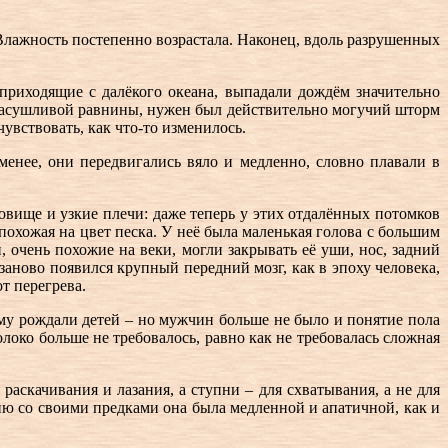
 Влажность постепенно возрастала. Наконец, вдоль разрушенных
приходящие с далёкого океана, выпадали дождём значительно
у засушливой равнины, нужен был действительно могучий шторм
увствовать, как что-то изменилось.
менее, они передвигались вяло и медленно, словно плавали в
ловище и узкие плечи: даже теперь у этих отдалённых потомков
похожая на цвет песка. У неё была маленькая голова с большим
очень похожие на веки, могли закрывать её уши, нос, задний
заново появился крупный передний мозг, как в эпоху человека,
от перегрева.
му рождали детей – но мужчин больше не было и понятие пола
локо больше не требовалось, равно как не требовалась сложная
раскачивания и лазания, а ступни – для схватывания, а не для
ию со своими предками она была медленной и апатичной, как и