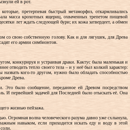
ызнули ей в рот.
которые, претерпевая быстрый метаморфоз, откармливались
вала масса крохотных ящериц, охваченных трепетом пищевой
есятки лет ждать следующей бури; их кожа затвердеет, а обмен
м со свою собственную голову. Как и для лягушек, для Древа
садят его армии симбионтов.
ругом, конкурируя и устраивая драки. Кактус была маленькая и
е отводить тепло своего тела – и у неё был колкий характер:
бы назвать кого-то другом, нужно было обладать способностью
кроме Древа.
ли. Это было сообщение, переданное ей Древом посредством
ль.
И первейшей задачей для Последней было отыскать её. Она
ащего жизнью пейзажа.
ью. Огромная волна человеческого разума давно уже схлынула,
важным навыком, если приходится искать еду и воду в этой
 соли.