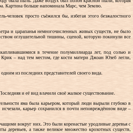
всюду была пыль. Даже воздух был полон красной пыли, которая
ра. Картина больше напоминала Марс, чем Землю.
ь-человек просто съёжился бы, избегая этого безжалостного
ветра и царапанья немногочисленных живых существ, не было
ством оглушительной тишины, сценой, которую покинули все
акапливавшимися в течение полумиллиарда лет, под солью и
 Крик – над тем местом, где кости матери Джоан Юзеб легли,
 одним из последних представителей своего вида.
Последняя и её вид влачили своё жалкое существование.
ельности яма была карьером, который люди вырыли глубоко в
и исчезали, карьер сохранился в почти неповреждённом виде –
рчащими вокруг них. Это были коренастые уродливые деревья с
ы деревьев, а также великое множество крохотных существ,