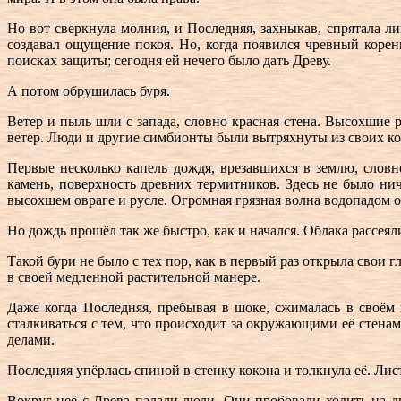
Но вот сверкнула молния, и Последняя, захныкав, спрятала ли
создавал ощущение покоя. Но, когда появился чревный корен
поисках защиты; сегодня ей нечего было дать Древу.
А потом обрушилась буря.
Ветер и пыль шли с запада, словно красная стена. Высохшие 
ветер. Люди и другие симбионты были вытряхнуты из своих ко
Первые несколько капель дождя, врезавшихся в землю, словн
камень, поверхность древних термитников. Здесь не было ни
высохшем овраге и русле. Огромная грязная волна водопадом о
Но дождь прошёл так же быстро, как и начался. Облака рассея
Такой бури не было с тех пор, как в первый раз открыла свои
в своей медленной растительной манере.
Даже когда Последняя, пребывая в шоке, сжималась в своём к
сталкиваться с тем, что происходит за окружающими её стена
делами.
Последняя упёрлась спиной в стенку кокона и толкнула её. Ли
Вокруг неё с Древа падали люди. Они пробовали ходить на д