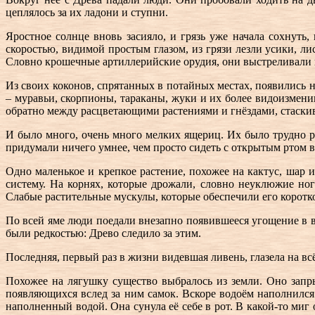
цеплялось за их ладони и ступни.
Яростное солнце вновь засияло, и грязь уже начала сохнуть
скоростью, видимой простым глазом, из грязи лезли усики, ли
Словно крошечные артиллерийские орудия, они выстреливали в
Из своих коконов, спрятанных в потайных местах, появились
– муравьи, скорпионы, тараканы, жуки и их более видоизмен
обратно между расцветающими растениями и гнёздами, стаскив
И было много, очень много мелких ящериц. Их было трудно ра
придумали ничего умнее, чем просто сидеть с открытым ртом в
Одно маленькое и крепкое растение, похожее на кактус, шар
систему. На корнях, которые дрожали, словно неуклюжие ноги
Слабые растительные мускулы, которые обеспечили его коротко
По всей яме люди поедали внезапно появившееся угощение в в
были редкостью: Древо следило за этим.
Последняя, первый раз в жизни видевшая ливень, глазела на всё
Похожее на лягушку существо выбралось из земли. Оно запр
появляющихся вслед за ним самок. Вскоре водоём наполнилс
наполненный водой. Она сунула её себе в рот. В какой-то миг 