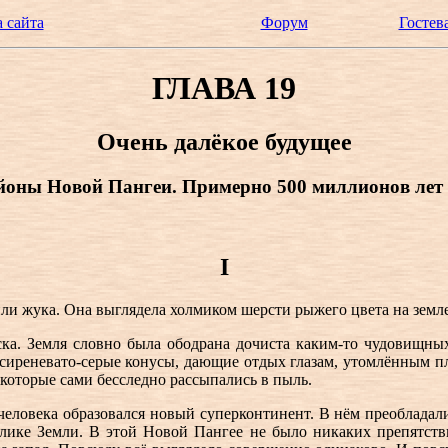
 сайта
Форум
Гостев
ГЛАВА 19
Очень далёкое будущее
оны Новой Пангеи. Примерно 500 миллионов лет 
I
 или жука. Она выглядела холмиком шерсти рыжего цвета на земл
ска. Земля словно была ободрана дочиста каким-то чудовищны
– сиреневато-серые конусы, дающие отдых глазам, утомлённым п
 которые сами бесследно рассыпались в пыль.
человека образовался новый суперконтинент. В нём преобладали
лике Земли. В этой Новой Пангее не было никаких препятстви