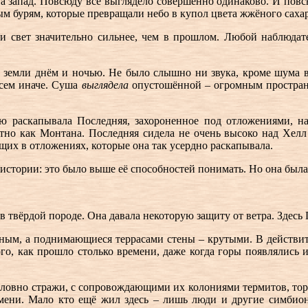
а на запад. Повсюду всё выглядело совершенно одинаково. И по
м бурям, которые превращали небо в купол цвета жжёного саха
 свет значительно сильнее, чем в прошлом. Любой наблюдател
ть земли днём и ночью. Не было слышно ни звука, кроме шума 
всем иначе. Суша
выглядела
опустошённой – огромным простран
ю раскапывала Последняя, захороненное под отложениями, н
тно как Монтана. Последняя сидела не очень высоко над Хелл
щих в отложениях, которые она так усердно раскапывала.
 истории: это было выше её способностей понимать. Но она была
 твёрдой породе. Она давала некоторую защиту от ветра. Здесь 
ным, а поднимающиеся террасами стены – крутыми. В действит
ого, как прошло столько времени, даже когда горы появлялись 
 словно стражи, с сопровождающими их колониями термитов, то
ни. Мало кто ещё жил здесь – лишь люди и другие симбионт