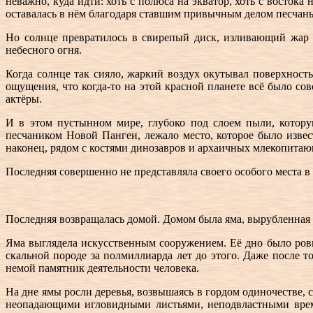
неважно, куда идти: хоть с полюса на экватор, хоть с восток
оставалась в нём благодаря ставшим привычным делом песчаны
Но солнце превратилось в свирепый диск, изливающий жар и
небесного огня.
Когда солнце так сияло, жаркий воздух окутывал поверхнос
ощущения, что когда-то на этой красной планете всё было со
актёры.
И в этом пустынном мире, глубоко под слоем пыли, котору
песчаником Новой Пангеи, лежало место, которое было извес
наконец, рядом с костями динозавров и архаичных млекопитаю
Последняя совершенно не представляла своего особого места в
Последняя возвращалась домой. Домом была яма, вырубленная в
Яма выглядела искусственным сооружением. Её дно было ров
скальной породе за полмиллиарда лет до этого. Даже после т
немой памятник деятельности человека.
На дне ямы росли деревья, возвышаясь в гордом одиночестве,
неопадающими игловидными листьями, неподвластными време