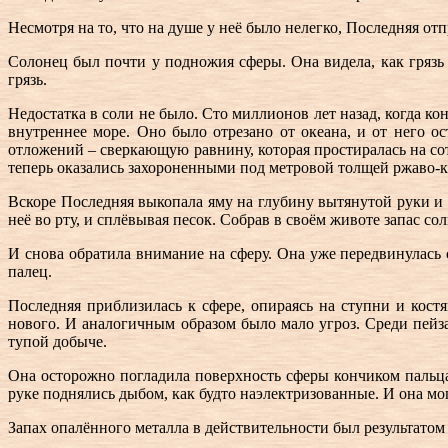
Несмотря на то, что на душе у неё было нелегко, Последняя отп
Солонец был почти у подножия сферы. Она видела, как грязь
грязь.
Недостатка в соли не было. Сто миллионов лет назад, когда 
внутреннее море. Оно было отрезано от океана, и от него о
отложений – сверкающую равнину, которая простиралась на с
теперь оказались захороненными под метровой толщей ржаво-кр
Вскоре Последняя выкопала яму на глубину вытянутой руки и с
неё во рту, и сплёвывая песок. Собрав в своём животе запас с
И снова обратила внимание на сферу. Она уже передвинулась 
палец.
Последняя приблизилась к сфере, опираясь на ступни и кост
нового. И аналогичным образом было мало угроз. Среди пейз
тупой добыче.
Она осторожно погладила поверхность сферы кончиком пальца
руке поднялись дыбом, как будто наэлектризованные. И она мо
Запах опалённого металла в действительности был результатом 