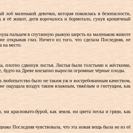
 лоб маленькой девочки, которая покоилась в безопасности,
к в её живот, дитя ворочалось и бормотало, сунув крошечный
ткнула пальцем в спутанную рыжую шерсть на маленьком животе
е открывая глаз. Ничего из того, что сделала Последняя, не
 на место.
а, плотно сдвинув листья. Листья были толстыми и жёсткими,
ие, будто на Древе внезапно выросли огромные чёрные плоды.
на любопытство было не таким уж и востребованным качеством,
 не ощущала воздух таким влажным, тяжёлым и гнетущим, как
ни красновато-бурой, как земля, ни цвета песка и грязи, как
днако Последняя чувствовала, что эта новая вещь была не из её