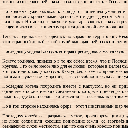
коконе из отвердевшей грязи грозило закончиться так бесславно
Но водоёмы уже высыхали, а вода с шипением уходила в в
водорослями, крошечными креветками и друг другом. Они т
лихорадки. Но молодые лягушки уже зарывались в грязь, строя
веществ из-за высыхания замедлится до полной остановки жиз
Теперь люди далеко разбрелись по кормовой территории. Нек
этот странный день был той самой выпадающей раз в сто лет в
Последняя увидела Кактуса, которая преследовала маленькую 
Кактус родилась примерно в то же самое время, что и Последн
круглая. Это было необычно для её людей, которые в целом б
вот уж точно, как у кактуса. Кактус была кем-то вроде комп
понимать чужую точку зрения, а эта способность была давно уж
Последняя хотела побродить вместе с Кактусом, но ей при
органических химических соединений, которыми оно кормило 
помнила, где были соляные отложения – в нескольких сотнях м
Но в той стороне находилась сфера – этот таинственный шар ч
Последняя колебалась, разрываясь между противоречащими дру
но люди сохранили хорошее понимание земли, её географии
безнадёжно сухой местности. Так что она очень хорошо понимал