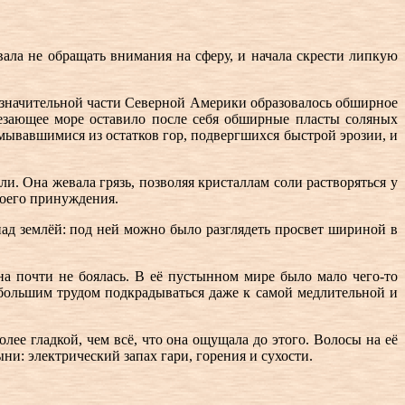
ала не обращать внимания на сферу, и начала скрести липкую
х значительной части Северной Америки образовалось обширное
счезающее море оставило после себя обширные пласты соляных
ывавшимися из остатков гор, подвергшихся быстрой эрозии, и
и. Она жевала грязь, позволяя кристаллам соли растворяться у
воего принуждения.
над землёй: под ней можно было разглядеть просвет шириной в
на почти не боялась. В её пустынном мире было мало чего-то
 большим трудом подкрадываться даже к самой медлительной и
более гладкой, чем всё, что она ощущала до этого. Волосы на её
ни: электрический запах гари, горения и сухости.