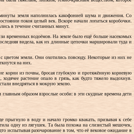
ие минуты земля наполнилась какофонией шума и движения. Со
состоянии покоя целый век. Вскоре начали лопаться коробочки.
лись в течение считанных минут.
изи временных водоёмов. На земле было ещё больше насекомых
оследняя видела, как их длинные цепочки маршировали туда и
 с цветом земли. Они охотились повсюду. Некоторые из них не
ткнутся на них.
ние корни из почвы, бросая глубокую и протяжённую корневую
 ходячее растение опало в грязь, как будто тяжело выдохнув.
 стали внедряться в мокрую землю.
 главным образом взрослые особи: в эти скудные времена дети
 прыгнуло в воду и начало громко квакать, призывая к себе
ила одну из лягушек. Та была похожа на слизистый мешочек,
удто испытывая разочарование в том, что её вековое ожидание в