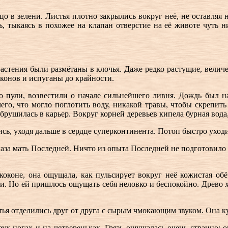
цо в зелени. Листья плотно закрылись вокруг неё, не оставляя
ь, тыкаясь в похожее на клапан отверстие на её животе чуть н
растения были размётаны в клочья. Даже редко растущие, величе
конов и испуганы до крайности.
о пули, возвестили о начале сильнейшего ливня. Дождь был на
чего, что могло поглотить воду, никакой травы, чтобы скрепит
брушилась в карьер. Вокруг корней деревьев кипела бурная вода
лись, уходя дальше в сердце суперконтинента. Потоп быстро ухо
 глаза мать Последней. Ничто из опыта Последней не подготовило
оконе, она ощущала, как пульсирует вокруг неё кожистая обёр
ми. Но ей пришлось ощущать себя неловко и беспокойно. Древо 
стья отделились друг от друга с сырым чмокающим звуком. Она ку
вух ногах и на четвереньках. Грязь ощущалась очень странно: 