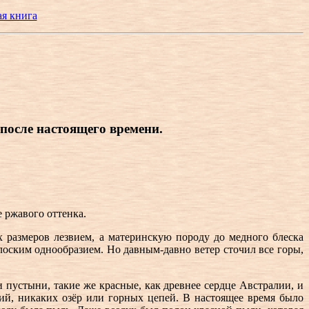
ая книга
после настоящего времени.
е ржавого оттенка.
х размеров лезвием, а материнскую породу до медного блеска
лоским однообразием. Но давным-давно ветер сточил все горы,
 пустыни, такие же красные, как древнее сердце Австралии, и
й, никаких озёр или горных цепей. В настоящее время было