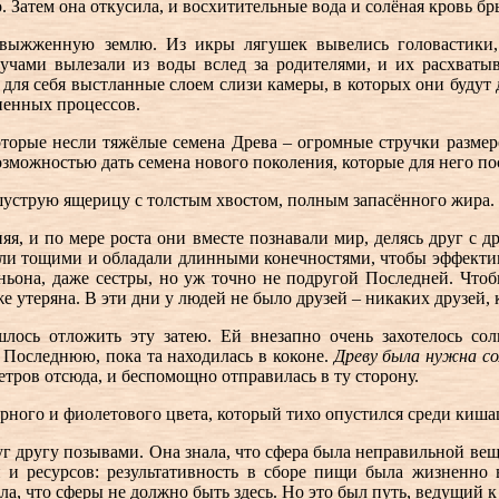
. Затем она откусила, и восхитительные вода и солёная кровь бр
ыжженную землю. Из икры лягушек вывелись головастики, 
учами вылезали из воды вслед за родителями, и их расхваты
 для себя выстланные слоем слизи камеры, в которых они будут д
ненных процессов.
оторые несли тяжёлые семена Древа – огромные стручки размеро
озможностью дать семена нового поколения, которые для него по
шуструю ящерицу с толстым хвостом, полным запасённого жира.
яя, и по мере роста они вместе познавали мир, делясь друг с д
ыли тощими и обладали длинными конечностями, чтобы эффективне
аньона, даже сестры, но уж точно не подругой Последней. Что
е утеряна. В эти дни у людей не было друзей – никаких друзей, 
шлось отложить эту затею. Ей внезапно очень захотелось со
Последнюю, пока та находилась в коконе.
Древу была нужна со
етров отсюда, и беспомощно отправилась в ту сторону.
ёрного и фиолетового цвета, который тихо опустился среди киш
г другу позывами. Она знала, что сфера была неправильной вещ
 и ресурсов: результативность в сборе пищи была жизненно 
а, что сферы не должно быть здесь. Но это был путь, ведущий к