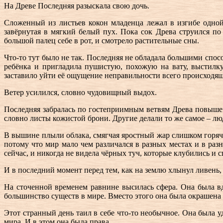
На Древе Последняя разыскала свою дочь.
Сложенный из листьев кокон младенца лежал в изгибе одной
завёрнутая в мягкий белый пух. Пока сок Древа струился по
большой палец себе в рот, и смотрело растительные сны.
Что-то тут было не так. Последняя не обладала большими спо
ребёнка и пригладила пушистую, похожую на вату, выстилку 
заставило уйти её ощущение неправильности всего происходяще
Ветер усилился, словно чудовищный выдох.
Последняя забралась по гостеприимным ветвям Древа повыше.
словно листы кожистой брони. Другие делали то же самое – лю
В вышине плыли облака, смягчая яростный жар слишком горяче
потому что мир мало чем различался в разных местах и в раз
сейчас, и никогда не видела чёрных туч, которые клубились и с
И в последний момент перед тем, как на землю хлынул ливень, 
На сточенной временем равнине высилась сфера. Она была вдв
большинство существ в мире. Вместо этого она была окрашена
Этот странный день таил в себе что-то необычное. Она была уд
мира. И в этом она была права.