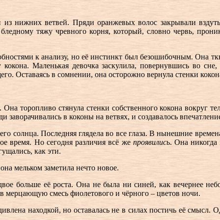
 из нижних ветвей. Пряди оранжевых волос закрывали вздутый
 бледному тяжу чревного корня, который, словно червь, прони
собностями к анализу, но её инстинкт был безошибочным. Она 
кокона. Маленькая девочка заскулила, повернувшись во сне, н
го. Оставаясь в сомнении, она осторожно вернула стенки кокона
 Она торопливо стянула стенки собственного кокона вокруг тел
ди заворачивались в коконы на ветвях, и создавалось впечатлен
го солнца. Последняя глядела во все глаза. В нынешние време
ное время. Но сегодня различия всё же
проявились
. Она никогда
гущались, как эти.
она мельком заметила нечто новое.
ое больше её роста. Она не была ни синей, как вечернее небо, 
 в мерцающую смесь фиолетового и чёрного – цветов ночи.
ивлена находкой, но оставалась не в силах постичь её смысл. О