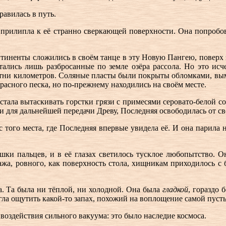
равилась в путь.
 прилипла к её странно сверкающей поверхности. Она попробов
континенты сложились в своём танце в эту Новую Пангею, повер
стались лишь разбросанные по земле озёра рассола. Но это и
отни километров. Соляные пласты были покрыты обломками, вым
асного песка, но по-прежнему находились на своём месте.
тала вытаскивать горстки грязи с примесями серовато-белой сол
оли для дальнейшей передачи Древу, Последняя освободилась от с
с того места, где Последняя впервые увидела её. И она парила 
яшки пальцев, и в её глазах светилось тусклое любопытство. О
ажа, ровного, как поверхность стола, хищникам приходилось с
. Та была ни тёплой, ни холодной. Она была
гладкой
, гораздо 
гла ощутить какой-то запах, похожий на воплощение самой пусты
воздействия сильного вакуума: это было наследие космоса.