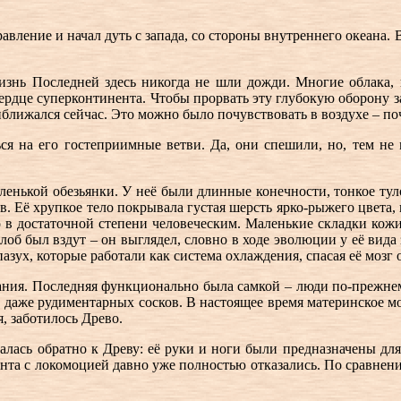
равление и начал дуть с запада, со стороны внутреннего океана.
жизнь Последней здесь никогда не шли дожди. Многие облака, 
 в сердце суперконтинента. Чтобы прорвать эту глубокую оборон
иближался сейчас. Это можно было почувствовать в воздухе – поч
я на его гостеприимные ветви. Да, они спешили, но, тем не 
аленькой обезьянки. У неё были длинные конечности, тонкое ту
в. Её хрупкое тело покрывала густая шерсть ярко-рыжего цвета, 
в достаточной степени человеческим. Маленькие складки кожи, 
лоб был вздут – он выглядел, словно в ходе эволюции у её вида 
азух, которые работали как система охлаждения, спасая её мозг 
ртания. Последняя функционально была самкой – люди по-прежне
о даже рудиментарных сосков. В настоящее время материнское мо
, заботилось Древо.
алась обратно к Древу: её руки и ноги были предназначены для 
нта с локомоцией давно уже полностью отказались. По сравнен