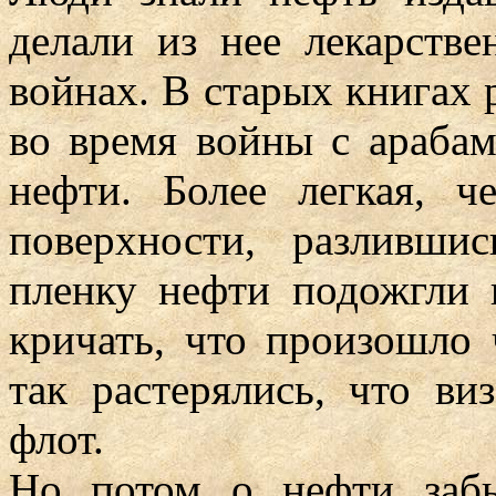
делали из нее лекарств
войнах. В старых книгах 
во время войны с араба
нефти. Более легкая, ч
поверхности, разливши
пленку нефти подожгли 
кричать, что произошло
так растерялись, что в
флот.
Но потом о нефти заб