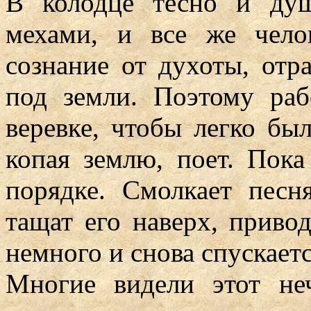
В колодце тесно и душ
мехами, и все же челов
сознание от духоты, отр
под земли. Поэтому раб
веревке, чтобы легко бы
копая землю, поет. Пок
порядке. Смолкает песн
тащат его наверх, привод
немного и снова спускаетс
Многие видели этот не