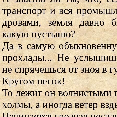
транспорт и вся промышл
дровами, земля давно 
какую пустыню?
Да в самую обыкновенну
прохлады... Не услышишь
не спрячешься от зноя в г
Кругом песок!
То лежит он волнистыми г
холмы, а иногда ветер взды
Начинается грозная песча