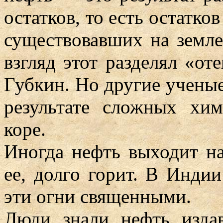
остатков, то есть остатко
существовавших на земле
взгляд этот разделял «о
Губкин. Но другие ученые
результате сложных хи
коре.
Иногда нефть выходит на
ее, долго горит. В Индии
эти огни священными.
Люди знали нефть издав