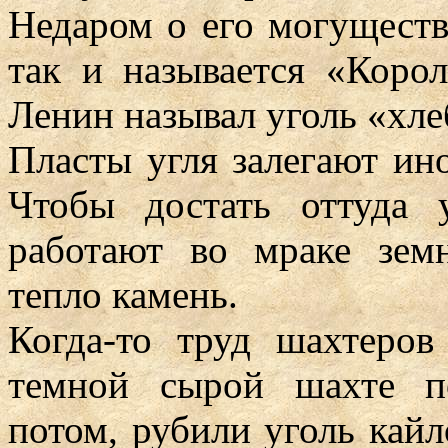
Недаром о его могуществ
так и называется «Коро
Ленин называл уголь «хл
Пласты угля залегают ино
Чтобы достать оттуда
работают во мраке зе
тепло камень.
Когда-то труд шахтеро
темной сырой шахте по
потом, рубили уголь кай