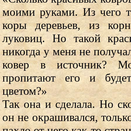
моими руками. Из чего то
коры деревьев, из кор
луковиц. Но такой крас
никогда у меня не получа
ковер в источник? Мо
пропитают его и буде
цветом?»
Так она и сделала. Но ск
он не окрашивался, тольк
пахло от него как-то стра