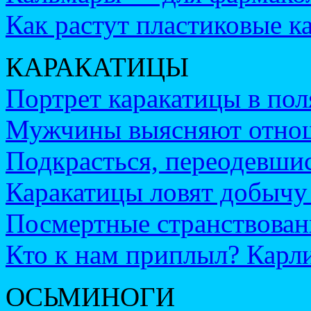
Как растут пластиковые к
КАРАКАТИЦЫ
Портрет каракатицы в пол
Мужчины выясняют отноше
Подкрасться, переодевш
Каракатицы ловят добычу 
Посмертные странствован
Кто к нам приплыл? Карли
ОСЬМИНОГИ