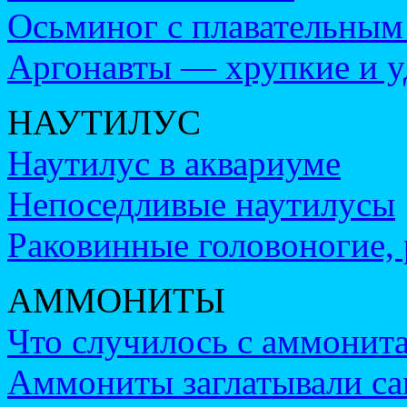
Осьминог с плавательным
Аргонавты — хрупкие и 
НАУТИЛУС
Наутилус в аквариуме
Непоседливые наутилусы
Раковинные головоногие,
АММОНИТЫ
Что случилось с аммонит
Аммониты заглатывали са