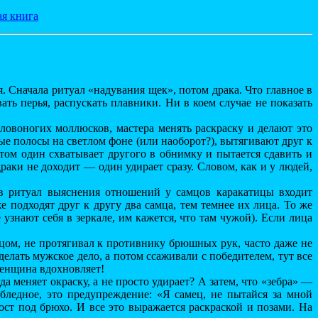
ая книга
Сначала ритуал «надувания щек», потом драка. Что главное в
ать перья, распускать плавники. Ни в коем случае не показать
оловоногих моллюсков, мастера менять раскраску и делают это
е полосы на светлом фоне (или наоборот?), вытягивают друг к
м один схватывает другого в обнимку и пытается сдавить и
драки не доходит — один удирает сразу. Словом, как и у людей,
о в ритуал выяснения отношений у самцов каракатицы входит
подходят друг к другу два самца, тем темнее их лица. То же
узнают себя в зеркале, им кажется, что там чужой). Если лица
цом, не протягивал к противнику брюшных рук, часто даже не
делать мужское дело, а потом ссаживали с победителем, тут все
женщина вдохновляет!
а меняет окраску, а не просто удирает? А затем, что «зебра» —
бледное, это предупреждение: «Я самец, не пытайся за мной
ост под брюхо. И все это выражается раскраской и позами. На