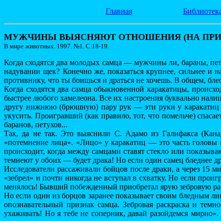
Главная
Библиотека
МУЖЧИНЫ ВЫЯСНЯЮТ ОТНОШЕНИЯ (НА ПРИМ
В мире животных. 1997. №1. С.18-19.
Когда сходятся два молодых самца — мужчины ли, бараны, пе
надувании щек? Конечно же, показаться крупнее, сильнее и на
противнику, что ты боишься и драться не хочешь. В общем, бле
Когда сходятся два самца обыкновенной каракатицы, происход
быстрее любого хамелеона. Все их настроения буквально нали
другу нижнюю (брюшную) пару рук — эти руки у каракатиц 
укусить. Проигравший (как правило, тот, что помельче) спасае
баранов, петухов...
Так, да не так. Это выяснили С. Адамо из Галифакса (Кана
«потемнение лица». «Лицо» у каракатиц — это часть головы 
происходит, когда между самцами ставят стекло или показываю
темнеют у обоих — будет драка! Но если один самец бледнее др
Исследователи рассаживали бойцов после драки, а через 15 
«зебрел» и почти никогда не вступал в схватку. Но если проиг
менялось! Бывший побежденный приобретал ярую зебровую раскр
Но если один из борцов заранее показывает своим бледным лицо
опознавательный признак самца. Зебровая раскраска и темн
ухаживать! Но я тебе не соперник, давай разойдемся мирно».