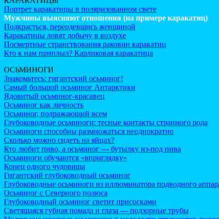
КАРАКАТИЦЫ
Портрет каракатицы в поляризованном свете
Мужчины выясняют отношения (на примере каракатиц)
Подкрасться, переодевшись женщиной
Каракатицы ловят добычу в воздухе
Посмертные странствования раковин каракатиц
Кто к нам приплыл? Карликовая каракатица
ОСЬМИНОГИ
Знакомьтесь: гигантский осьминог!
Самый большой осьминог Антарктики
Ядовитый осьминог-красавец
Осьминог как личность
Осьминог, подражающий всем
Глубоководные осьминоги: тесные контакты странного рода
Осьминоги способны размножаться неоднократно
Сколько можно сидеть на яйцах?
Кто любит пиво, а осьминог — бутылку из-под пива
Осьминоги обучаются «вприглядку»
Конец одного чудовища
Гигантский глубоководный осьминог
Глубоководные осьминоги из иллюминатора подводного аппар
Осьминог с Северного полюса
Глубоководный осьминог светит присосками
Светящаяся губная помада и глаза — подзорные трубы