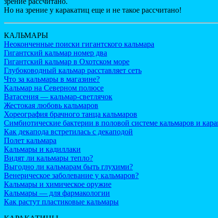
зрение рассчитано.
Но на зрение у каракатиц еще и не такое рассчитано!
КАЛЬМАРЫ
Неоконченные поиски гигантского кальмара
Гигантский кальмар номер два
Гигантский кальмар в Охотском море
Глубоководный кальмар расставляет сеть
Что за кальмары в магазине?
Кальмар на Северном полюсе
Ватасения — кальмар-светлячок
Жестокая любовь кальмаров
Хореография брачного танца кальмаров
Симбиотические бактерии в половой системе кальмаров и кар
Как декапода встретилась с декаподой
Полет кальмара
Кальмары и кадиллаки
Видят ли кальмары тепло?
Выгодно ли кальмарам быть глухими?
Венерическое заболевание у кальмаров?
Кальмары и химическое оружие
Кальмары — для фармакологии
Как растут пластиковые кальмары