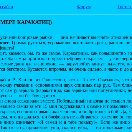
 сайта
Форум
Гостев
ЕРЕ КАРАКАТИЦ)
тухи или бойцовые рыбки, — они начинают выяснять отношения. 
глее. Громко ругаться, угрожающе выставлять рога, растопырив
фовать!
ит, казалось бы, то же самое. Каракатицы, как большинство г
цо. Оба самца принимают яркую зебровую окраску — узкие черны
самые длинные и широкие, — пару-тройку минут пыжатся, пото
тся бегством. Кусаются, впрочем, не очень сильно, а часто и до 
да) и Р. Хэнлон из Галвестона, что в Техасе. Оказалось, чт
между глазами и основаниями двух спинных пар рук. Чем ближе 
т самцу зеркало (каракатицы, как зарянки или попугайчики, не 
угого — он без боя сдастся.
мин снова ссаживали вместе. Побежденный никогда не темнел ли
равшего самца за эти 15 мин подсаживали к самке и позволяли с
аску, его лицо прямо-таки чернело, и он бросался в бой. Да, 
м, что ни драться, ни блефовать не собирается, зачем же он тогд
ое лицо означают: «Я самец и я тебе покажу!». Если же лицо 
 Так сказать, прижимает уши, скалит зубы, — но поджимает хв