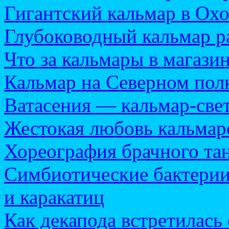
Гигантский кальмар в Ох
Глубоководный кальмар ра
Что за кальмары в магази
Кальмар на Северном пол
Ватасения — кальмар-све
Жестокая любовь кальмар
Хореография брачного та
Симбиотические бактерии
и каракатиц
Как декапода встретилась