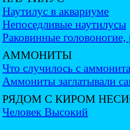
Наутилус в аквариуме
Непоседливые наутилусы
Раковинные головоногие,
АММОНИТЫ
Что случилось с аммонит
Аммониты заглатывали са
РЯДОМ С КИРОМ НЕС
Человек Высокий