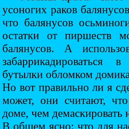
усоногих раков балянусов
что балянусов осьминоги
остатки от пиршеств мо
балянусов. А использ
забаррикадироваться 
бутылки обломком домика
Но вот правильно ли я сд
может, они считают, чт
доме, чем демаскировать 
В общем ясно: что для на