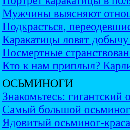
Портрет каракатицы в пол
Мужчины выясняют отноше
Подкрасться, переодевш
Каракатицы ловят добычу 
Посмертные странствован
Кто к нам приплыл? Карли
ОСЬМИНОГИ
Знакомьтесь: гигантский 
Самый большой осьминог
Ядовитый осьминог-краса