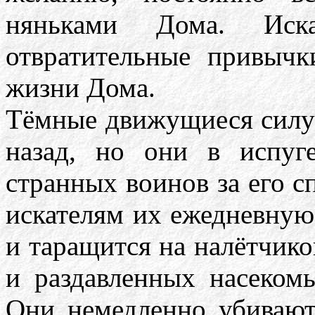
няньками Дома. Иск
отвратительные привыч
жизни Дома.
Тёмные движущиеся силуэ
назад, но они в испуг
странных воинов за его 
искателям их ежедневную
и таращится на налётчик
и раздавленных насеком
Они немедленно убивают 