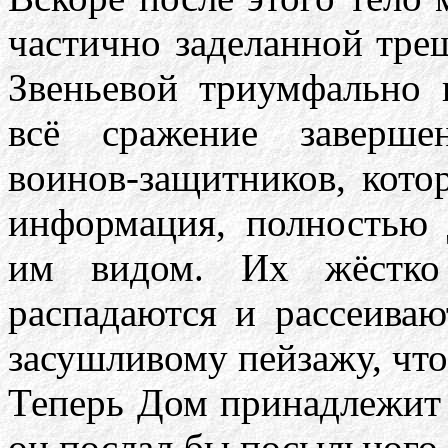
частично заделанной тре
Звеньевой триумфально 
всё сражение заверше
воинов-защитников, кот
информация, полностью
им видом. Их жёстко 
распадаются и рассеиваю
засушливому пейзажу, чт
Теперь Дом принадлежит 
он послал бы посыльного 