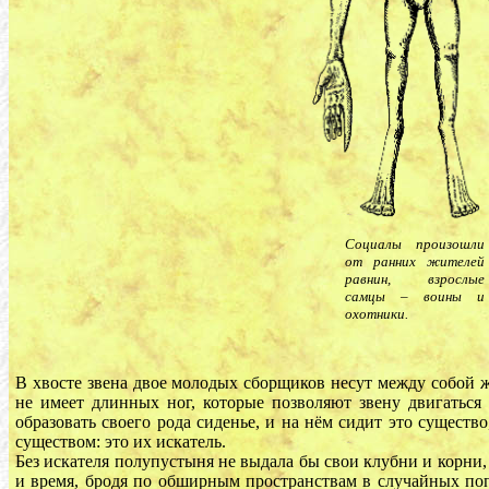
Социалы произошли
от ранних жителей
равнин, взрослые
самцы – воины и
охотники.
В хвосте звена двое молодых сборщиков несут между собой 
не имеет длинных ног, которые позволяют звену двигаться 
образовать своего рода сиденье, и на нём сидит это сущест
существом: это их искатель.
Без искателя полупустыня не выдала бы свои клубни и корни
и время, бродя по обширным пространствам в случайных поп