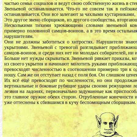
частью семьи социалов и ведут свою собственную жизнь в сте
Звеньевой останавливается. Что-то не совсем так в пейза
останавливается. Они все залегают за чахлыми кустарниками, 
Это другое звено сборщиков, из другого сообщества, вторгаю
Несколькими тихими хрюкающими словами звеньевой ком
примерно половиной самцов-воинов, а в это время остальна
нарушителям.
Они не должны заботиться о хитростях. Нарушители знают
укрытиями. Звеньевой с тревогой разглядывает приближающи
самцов-воинов, и среди них нет ни молодых собирателей, ни и
Больше нет нужды скрываться. Звеньевой рявкает приказы, 
из своего укрытия и начинают молотить руками приближающу
превосходят численностью в соотношении примерно три к од
ношу. Сам же он отступает назад с поля боя. Он слишком цене
Их всё ещё превосходят по численности, но они продолжа
вертикальные и боковые рубящие удары своими режущими ле
лезвия на ладонях, первоначально задуманные как приспособл
это главное оружие обеих сторон. Отрубленные конечности и
уже оттеснены к сбившимся в кучу беспомощным сборщикам.