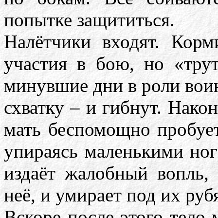
попытке защититься.
Налётчики входят. Кор
участия в бою, но «тру
минувшие дни в роли вои
схватку – и гибнут. Нако
мать беспомощно пробует
упираясь маленькими но
издаёт жалобный вопль, 
неё, и умирает под их ру
Вскоре после этого тело 