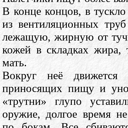
В конце концов, в тускл
из вентиляционных труб
лежащую, жирную от тучн
кожей в складках жира, 
мать.
Вокруг неё движется 
приносящих пищу и уно
«трутни» глупо устави
оружие, долгое время не
по бокам. Все сбивают