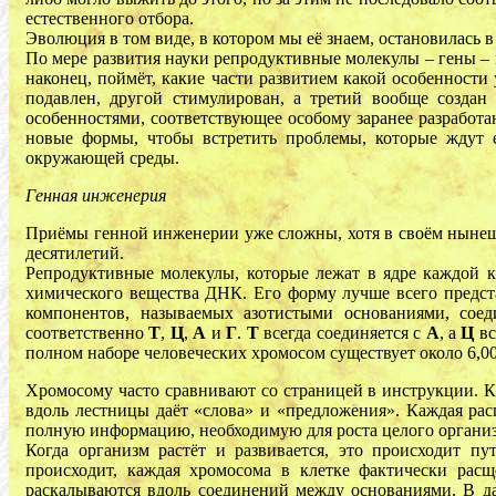
естественного отбора.
Эволюция в том виде, в котором мы её знаем, остановилась
По мере развития науки репродуктивные молекулы – гены – 
наконец, поймёт, какие части развитием какой особенности 
подавлен, другой стимулирован, а третий вообще создан
особенностями, соответствующее особому заранее разработ
новые формы, чтобы встретить проблемы, которые ждут е
окружающей среды.
Генная инженерия
Приёмы генной инженерии уже сложны, хотя в своём нынешн
десятилетий.
Репродуктивные молекулы, которые лежат в ядре каждой к
химического вещества ДНК. Его форму лучше всего предста
компонентов, называемых азотистыми основаниями, соед
соответственно
Т
,
Ц
,
А
и
Г
.
T
всегда соединяется с
A
, а
Ц
вс
полном наборе человеческих хромосом существует около 6,00
Хромосому часто сравнивают со страницей в инструкции. Ка
вдоль лестницы даёт «слова» и «предложения». Каждая расп
полную информацию, необходимую для роста целого органи
Когда организм растёт и развивается, это происходит пу
происходит, каждая хромосома в клетке фактически расщ
раскалываются вдоль соединений между основаниями. В да