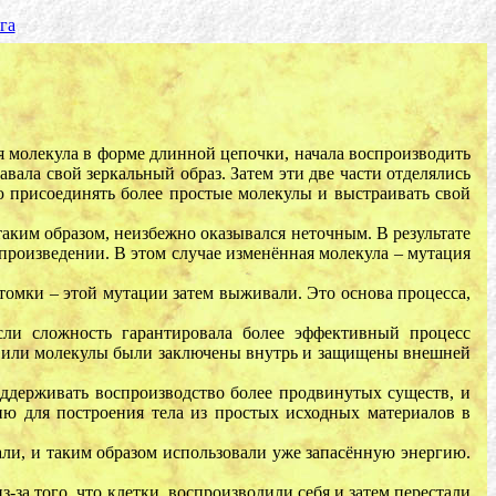
га
я молекула в форме длинной цепочки, начала воспроизводить
авала свой зеркальный образ. Затем эти две части отделялись
ю присоединять более простые молекулы и выстраивать свой
аким образом, неизбежно оказывался неточным. В результате
спроизведении. В этом случае изменённая молекула – мутация
томки – этой мутации затем выживали. Это основа процесса,
сли сложность гарантировала более эффективный процесс
ла или молекулы были заключены внутрь и защищены внешней
оддерживать воспроизводство более продвинутых существ, и
ию для построения тела из простых исходных материалов в
али, и таким образом использовали уже запасённую энергию.
за того, что клетки, воспроизводили себя и затем перестали