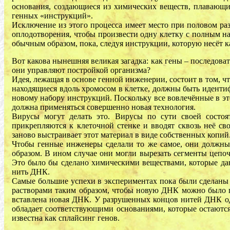
основания, создающиеся из химических веществ, плавающих 
генных «инструкций».
Исключение из этого процесса имеет место при половом ра
оплодотворения, чтобы произвести одну клетку с полным на
обычным образом, пока, следуя инструкции, которую несёт к
Вот какова нынешняя великая загадка: как гены – последова
они управляют постройкой организма?
Идея, лежащая в основе генной инженерии, состоит в том, 
находящиеся вдоль хромосом в клетке, должны быть идентиф
новому набору инструкций. Поскольку все вовлечённые в э
должна применяться совершенно новая технология.
Вирусы могут делать это. Вирусы по сути своей состо
прикрепляются к клеточной стенке и вводят сквозь неё 
заново выстраивает этот материал в виде собственных копий
Чтобы генные инженеры сделали то же самое, они должны 
образом. В ином случае они могли вырезать сегменты цеп
Это было бы сделано химическими веществами, которые да
нить ДНК.
Самые большие успехи в экспериментах пока были сделаны 
растворами таким образом, чтобы новую ДНК можно было п
вставлена новая ДНК. У разрушенных концов нитей ДНК од
обладает соответствующими основаниями, которые остаютс
известна как сплайсинг генов.