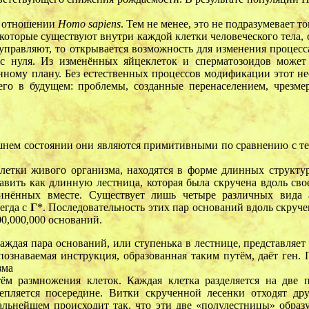
 в отношении
Homo sapiens
. Тем не менее, это не подразумевает т
которые существуют внутри каждой клетки человеческого тела, 
управляют, то открывается возможность для изменения процесса
 с нуля. Из изменённых яйцеклеток и сперматозоидов може
анному плану. Без естественных процессов модификации этот не
го в будущем: проблемы, созданные перенаселением, чрезм
ем состоянии они являются примитивными по сравнению с тем
летки живого организма, находятся в форме длинных структ
вить как длинную лестница, которая была скручена вдоль сво
инённых вместе. Существует лишь четыре различных вида 
егда с
Г
*. Последовательность этих пар оснований вдоль скруч
0,000,000 оснований.
ждая пара оснований, или ступенька в лестнице, представляет 
ознаваемая инструкция, образованная таким путём, даёт ген. 
зма
тём размножения клеток. Каждая клетка разделяется на две 
епляется посередине. Витки скрученной лесенки отходят дру
льнейшем происходит так, что эти две «полулестницы» образ