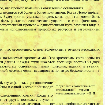
ого, что процесс изменения обязательно остановился.
становятся всё более и более понятными. Когда
Homo sapiens
,
. Будет достигнута такая стадия, когда один ген может быть
т быть рождено человеческое существо со специфическими
естественный процесс – единственный путь развития вида в
ерным использованием природных ресурсов и загрязнением
, что, несомненно, станет возможным в течение нескольких
ур, называемых хромосомами. Эти хромосомы составлены из
ей длины. Каждая ступенька этой лестницы состоит из двух
азотистых оснований: тимин, цитозин, аденин и гуанин,
енной лесенки может варьировать почти до бесконечности – в
букву алфавита, а расположение
* Для этого соответствия есть
Гены в одной клетке производят
специальный термин –
«комплементарность». – В. П.
полноценных клетки. Когда это
г от друга, поскольку ступени
уют две полных лесенки, присоединяя свободные азотистые