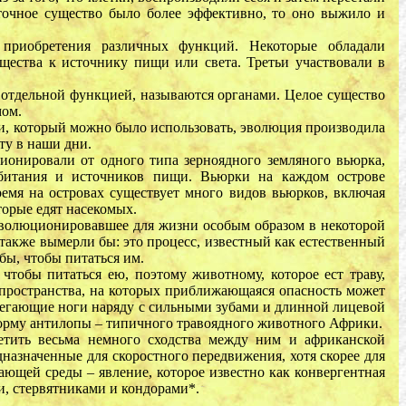
леточное существо было более эффективно, то оно выжило и
 приобретения различных функций. Некоторые обладали
ущества к источнику пищи или света. Третьи участвовали в
й отдельной функцией, называются органами. Целое существо
мом.
щи, который можно было использовать, эволюция производила
ту в наши дни.
ионировали от одного типа зерноядного земляного вьюрка,
обитания и источников пищи. Вьюрки на каждом острове
ремя на островах существует много видов вьюрков, включая
орые едят насекомых.
эволюционировавшее для жизни особым образом в некоторой
также вымерли бы: это процесс, известный как естественный
бы, чтобы питаться им.
тобы питаться ею, поэтому животному, которое ест траву,
пространства, на которых приближающаяся опасность может
е бегающие ноги наряду с сильными зубами и длинной лицевой
 форму антилопы – типичного травоядного животного Африки.
етить весьма немного сходства между ним и африканской
дназначенные для скоростного передвижения, хотя скорее для
ающей среды – явление, которое известно как конвергентная
и, стервятниками и кондорами*.