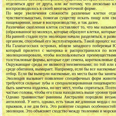
отделяться друг от друга, или же потому, что несколько 
воспроизводилось в своей многоклеточной форме.
По мере увеличения сложности различные клетки отде
чувствительностью, помогая существу искать пищу или све
пищеварении, иные в воспроизводстве, и так далее.
Различные скопления клеток составляют то, что мы называе
(образованное из молекул, которые образуют клетки, которы
На ранней стадии пути эволюции начали разделяться, и раз
организм, способный его эксплуатировать. Такой процесс на
На Галапагосских островах, вблизи западного побережья 
который прилетел с материка и распространился по вс
эволюционировали, чтобы воспользоваться преимуществами 
толстоклювые формы, которые едят семена, короткоклювые ф
Окружающие среды не являются неизменными; по той или и
среде обитания, вымирает. Например, если бы все насекомы
отбор. Если бы вымерли насекомые, их места были бы заняты
Эволюция вызывает появление специфичных форм животных 
требуются сильные зубы и специализированная пищеварите
быть замечена издалека, но нет мест, чтобы спрятаться. По
частью головы, чтобы его глаза находились выше уровня тра
Однако травянистые равнины Австралии породили весьма
антилопой. У него, однако, есть такая же длинная морда с 
прыжков, а не для бега. Это развитие сходных особенносте
эволюция. Это объясняет сходство между тюленями и морски