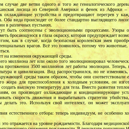
м случае две ветви одного и того же генеалогического дерев
иканская лисица из Северной Америки и фенек из Африки – 
к охлаждающие устройства и предотвращают перегрев у каж
. Оба вида происходят от более стандартно выглядящего лисо
ни в различных пустынях.
гут быть соотнесены с эволюционными процессами. Узоры 
иметь бросающуюся в глаза окраску, которая предупреждает воз
им, как в случае, когда безопасная королевская змея приобр
тенциальных врагов. Всё это появилось, потому что животные, 
ться.
вет на изменения окружающей среды.
него миллиона лет или около того эволюционировал человечес
 на протяжении 3500 миллионов лет работы эволюции. Теперь,
ультура и цивилизация. Вид распространился, но не изменяясь
кружающей среды таким образом, чтобы они соответствовали е
го жира для приспособления к холодным условиям, он изгот
 создать высокую температуру для тела. Вместо развития тепл
виям, он производит охлаждающие и кондиционирующие уста
ивать скорость движения и вырабатывать стратегии убийства
ы делать это. Используя свой интеллект, он может эксплуа
твия естественного отбора: теперь индивидуум, не особенно 
и это отражается на уровне рождаемости. Благодаря медицинск
ответствующего снижения рождаемости. В результате популяции 