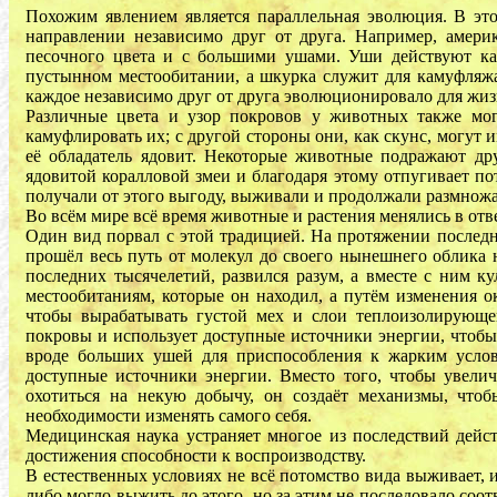
Похожим явлением является параллельная эволюция. В это
направлении независимо друг от друга. Например, амер
песочного цвета и с большими ушами. Уши действуют ка
пустынном местообитании, а шкурка служит для камуфляжа
каждое независимо друг от друга эволюционировало для жиз
Различные цвета и узор покровов у животных также мо
камуфлировать их; с другой стороны они, как скунс, могут 
её обладатель ядовит. Некоторые животные подражают друг
ядовитой коралловой змеи и благодаря этому отпугивает по
получали от этого выгоду, выживали и продолжали размножа
Во всём мире всё время животные и растения менялись в от
Один вид порвал с этой традицией. На протяжении послед
прошёл весь путь от молекул до своего нынешнего облика
последних тысячелетий, развился разум, а вместе с ним к
местообитаниям, которые он находил, а путём изменения о
чтобы вырабатывать густой мех и слои теплоизолирующе
покровы и использует доступные источники энергии, чтобы
вроде больших ушей для приспособления к жарким усло
доступные источники энергии. Вместо того, чтобы увелич
охотиться на некую добычу, он создаёт механизмы, чтоб
необходимости изменять самого себя.
Медицинская наука устраняет многое из последствий дейс
достижения способности к воспроизводству.
В естественных условиях не всё потомство вида выживает, 
либо могло выжить до этого, но за этим не последовало со