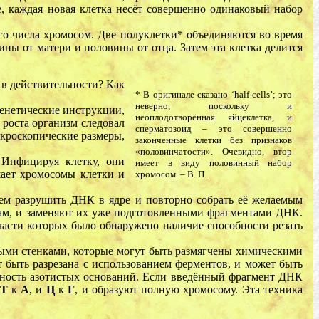
ое, каждая новая клетка несёт совершенно одинаковый набор
го числа хромосом. Две полуклетки* объединяются во время
ны от матери и половины от отца. Затем эта клетка делится
 в действительности? Как
* В оригинале сказано ‘half-cells’; это
неверно, поскольку и
генетические инструкции,
неоплодотворённая яйцеклетка, и
 роста организм следовал
сперматозоид – это совершенно
икроскопические размеры,
законченные клетки без признаков
«половинчатости». Очевидно, втор
 Инфицируя клетку, они
имеет в виду половинный набор
шает хромосомы клетки и
хромосом. – В. П.
тем разрушить ДНК в ядре и повторно собрать её желаемым
нам, и заменяют их уже подготовленными фрагментами ДНК.
асти которых было обнаружено наличие способности резать
ными стенками, которые могут быть размягчены химическими
быть разрезана с использованием ферментов, и может быть
ьность азотистых оснований. Если введённый фрагмент ДНК
Т
к
A
, и
Ц
к
Г
, и образуют полную хромосому. Эта техника