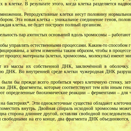
в клетке. В результате этого, когда клетка разделяется надв
змножении. Репродуктивные клетки несут половину нормально
бором. Эта новая клетка – уникальное соединение генов, полови
аждая клетка, не будет построен полный организм.
тельность пар азотистых оснований вдоль хромосомы – работают
чтобы управлять естественными процессами. Каким-то способом 
ицированы, а затем изменены таким образом, чтобы в процессе
тот процесс материалы (клетки, хромосомы, молекулы) имеют м
ят из массы их собственной ДНК, заключённой в оболочку.
свою ДНК. Во внутренней среде клетки чужеродная ДНК разру
.
были бы прежде всего пробиться через клеточную стенку, за
очки ДНК, фрагменты, которые соответствуют тем или иным ге
ют определенные биохимические реакции – ферментами – для ч
на бактериях*. Эти одноклеточные существа обладают клеточ
оместить внутрь. Двойная спираль исходной хромосомы может 
на сторона длиннее другой, оставляя свободной последовател
я свободными на его конце, два фрагмента ДНК объединяются,