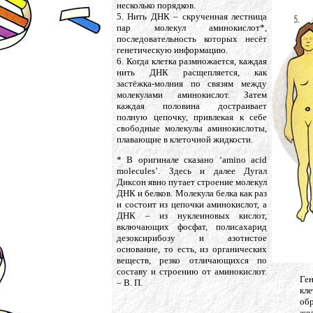
несколько порядков.
5. Нить ДНК – скрученная лестница
пар молекул аминокислот*,
последовательность которых несёт
генетическую информацию.
6. Когда клетка размножается, каждая
нить ДНК расщепляется, как
застёжка-молния по связям между
молекулами аминокислот. Затем
каждая половина достраивает
полную цепочку, привлекая к себе
свободные молекулы аминокислоты,
плавающие в клеточной жидкости.
* В оригинале сказано ‘amino acid
molecules’. Здесь и далее Дугал
Диксон явно путает строение молекул
ДНК и белков. Молекула белка как раз
и состоит из цепочки аминокислот, а
ДНК – из нуклеиновых кислот,
включающих фосфат, полисахарид
дезоксирибозу и азотистое
основание, то есть, из органических
веществ, резко отличающихся по
составу и строению от аминокислот.
Ге
– В. П.
кле
об
же