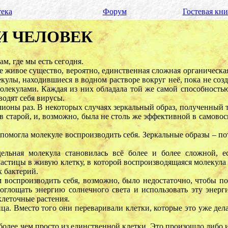
ека
Форум
Гостевая кни
И ЧЕЛОВЕК
м, где мы есть сегодня.
ое живое существо, вероятно, единственная сложная органическа
екулы, находившиеся в водном растворе вокруг неё, пока не созд
олекулами. Каждая из них обладала той же самой способность
водят себя вирусы.
оны раз. В некоторых случаях зеркальный образ, полученный т
в старой, и, возможно, была не столь же эффективной в самово
 помогла молекуле воспроизводить себя. Зеркальные образы – по
льная молекула становилась всё более и более сложной, е
частицы в живую клетку, в которой воспроизводящаяся молеку
 бактерий.
воспроизводить себя, возможно, было недостаточно, чтобы п
оглощать энергию солнечного света и использовать эту энерг
леточные растения.
а. Вместо того они переваривали клетки, которые это уже дел
лее чем просто из единственной клетки. Это произошло либо из-