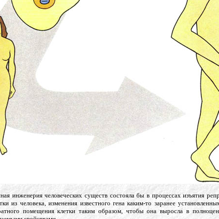
нная инженерия человеческих существ состояла бы в процессах изъятия реп
тки из человека, изменения известного гена каким-то заранее установленн
ратного помещения клетки таким образом, чтобы она выросла в полноце
лаемыми свойствами.