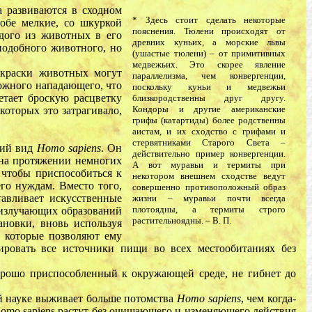
а развиваются в сходном
* Здесь стоит сделать некоторые
обе мелкие, со шкуркой
пояснения. Тюлени происходят от
дого из животных в его
древних куньих, а морские львы
подобного животного, но
(ушастые тюлени) – от примитивных
медвежьих. Это скорее явление
окраски животных могут
параллелизма, чем конвергенции,
можного нападающего, что
поскольку куньи и медвежьи
етает броскую расцветку
близкородственны друг другу.
Кондоры и другие американские
которых это затрагивало,
грифы (катартиды) более родственны
аистам, и их сходство с грифами и
стервятниками Старого Света –
кий вид
Homo sapiens
. Он
действительно пример конвергенции.
 на протяжении немногих
А вот муравьи и термиты при
, чтобы приспособиться к
некотором внешнем сходстве ведут
го нуждам. Вместо того,
совершенно противоположный образ
авливает искусственные
жизни – муравьи почти всегда
плотоядны, а термиты строго
оизлучающих образований
растительноядны. – В. П.
новки, вновь используя
, которые позволяют ему
тировать все источники пищи во всех местообитаниях без
хорошо приспособленный к окружающей среде, не гибнет до
ой науке выживает больше потомства
Homo sapiens
, чем когда-
Homo sapiens растут без очищающего и изменяющего действия