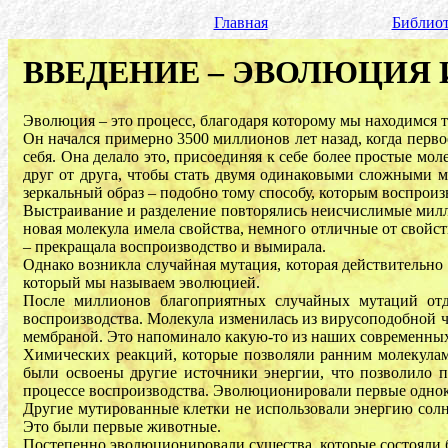
Главная
Библиот
ВВЕДЕНИЕ – ЭВОЛЮЦИЯ 
Эволюция – это процесс, благодаря которому мы находимся та
Он начался примерно 3500 миллионов лет назад, когда перв
себя. Она делало это, присоединяя к себе более простые мол
друг от друга, чтобы стать двумя одинаковыми сложными м
зеркальный образ – подобно тому способу, которым воспроиз
Выстраивание и разделение повторялись неисчислимые милли
новая молекула имела свойства, немного отличные от свойст
– прекращала воспроизводство и вымирала.
Однако возникла случайная мутация, которая действительно
который мы называем эволюцией.
После миллионов благоприятных случайных мутаций отде
воспроизводства. Молекула изменилась из вирусоподобной 
мембраной. Это напоминало какую-то из наших современных
Химических реакций, которые позволяли ранним молекулам 
были освоены другие источники энергии, что позволило п
процессе воспроизводства. Эволюционировали первые однок
Другие мутированные клетки не использовали энергию солнц
Это были первые животные.
Постепенно эволюционировали существа, которые состояли бо