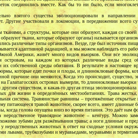
клеток соединились вместе. Как бы то ни было, если многок
льно взятого существа эволюционировали в направлении
т. Другие участвовали в локомоции, в передвижении всего с
м тканями, а структуры, которые они образуют, каждая со свое
е образуют ткани, которые образуют органы) называется организ
вились различные типы организмов. Везде, где был источник пи
зывается адаптивной радиацией, и мы можем наблюдать его рабо
Южной Америки, живёт много видов вьюрков. Они все эволюц
ем островам, на каждом из которых различные виды сред 
их собственной среды обитания. В результате в настоящее в
ормы, которые едят почки и плоды, и длинноклювые формы, кот
ной причине они меняются. Когда это происходит, существо, 
е на Галапагосских островах вымерли, то длинноклювые вьюрки 
 другим существом, и какая-то другая птица эволюционировала 
для жизни в определённых местообитаниях. Трава жестка, ч
льная система. Травянистые равнины – протяжённые открытые 
этому питающееся травой животное, скорее всего, имеет длинны
вы, когда голова опущена вниз во время питания. Это даёт нам
 неродственное травоядное животное – кенгуру. Можно зам
похожими зубами для разжёвывания травы; а ноги длинные и пре
й у неродственных животных в ответ на сходные условия окруж
ми львами, трубкозубами и муравьедами, муравьями и термитам