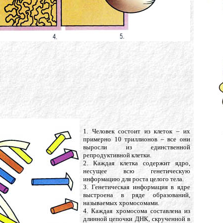
1. Человек состоит из клеток – их
примерно 10 триллионов – все они
выросли из единственной
репродуктивной клетки.
2. Кажда
я клетка содержит ядро,
несущее всю генетическую
информацию для роста целого тела.
3. Генетическая информация в ядре
выстроена в ряде образований,
называемых хромосомами.
4. Каждая хромосома составлена из
длинной цепочки ДНК, скрученной в