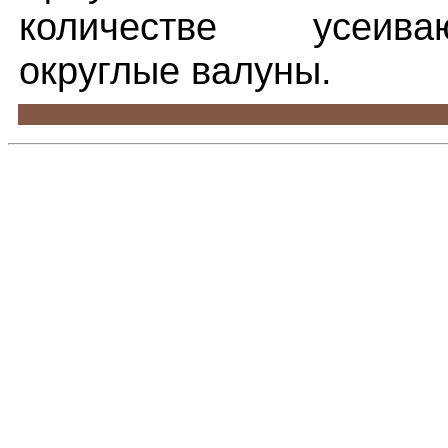
количестве усеив
округлые валуны.