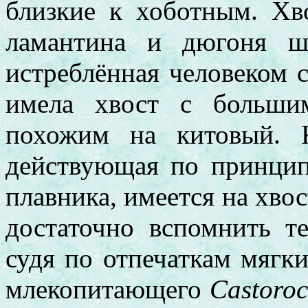
близкие к хоботным. Хв
ламантина и дюгоня ш
истреблённая человеком с
имела хвост с больши
похожим на китовый. К
действующая по принцип
плавника, имеется на хво
достаточно вспомнить т
судя по отпечаткам мягки
млекопитающего
Castoroc