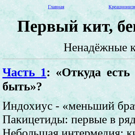
Главная
Креациониз
Первый кит, б
Ненадёжные к
Часть 1
: «Откуда есть
быть»?
Индохиус - «меньший бра
Пакицетиды: первые в ря
Небольшая интермедия: к