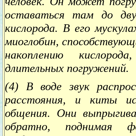
человек. Он может погр
оставаться там до дву
кислорода. В его мускул
миоглобин, способствующ
накоплению кислорода
длительных погружений.
(4) В воде звук распро
расстояния, и киты и
общения. Они выпрыгив
обратно, поднимая ф