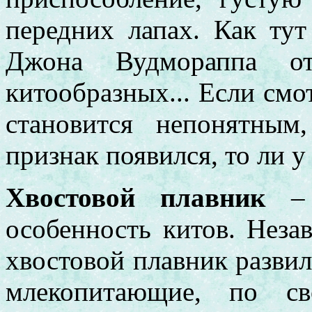
передних лапах. Как ту
Джона Вудмораппа отн
китообразных... Если смо
становится непонятны
признак появился, то ли у
Хвостовой плавник
– 
особенность китов. Неза
хвостовой плавник разви
млекопитающие, по св