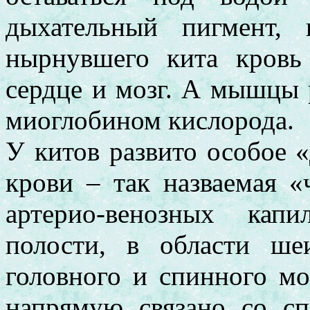
дыхательный пигмент,
нырнувшего кита кровь
сердце и мозг. А мышцы 
миоглобином кислорода.
У китов развито особое 
крови – так назваемая «
артерио-венозных кап
полости, в области ше
головного и спинного мо
напрямую связано со с