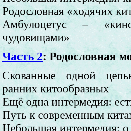
Родословная «ходячих ки
Амбулоцетус – «кин
чудовищами»
Часть 2
: Родословная м
Скованные одной цепь
ранних китообразных
Ещё одна интермедия: ест
Путь к современным кита
Небольшая интермедия: о 