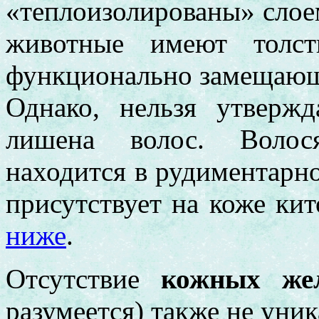
«теплоизолированы» слое
животные имеют толст
функционально замещающи
Однако, нельзя утверж
лишена волос. Волос
находится в рудиментарно
присутствует на коже кит
ниже
.
Отсутствие
кожных же
разумеется) также не уни