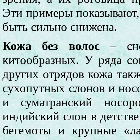
Эти примеры показывают, 
быть сильно снижена.
Кожа без волос
– сно
китообразных. У ряда с
других отрядов кожа так
сухопутных слонов и носо
и суматранский носор
индийский слон в детстве
бегемоты и крупные «л