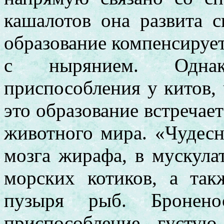
кашалотов она развита с
образование компенсирует
с нырянием. Однак
приспособления у китов, 
это образование встречае
животного мира. «Чудесн
мозга жирафа, в мускула
морских котиков, а так
пузыря рыб. Бронено
приспособление, густую