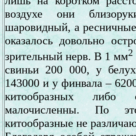
лишь на коротком расст
воздухе они близору
шаровидный, а ресничные
оказалось довольно ост
2
зрительный нерв. В 1 мм
свиньи 200 000, у белу
143000 и у финвала – 6200
китообразных либо о
малочисленны. По эт
китообразные не различаю