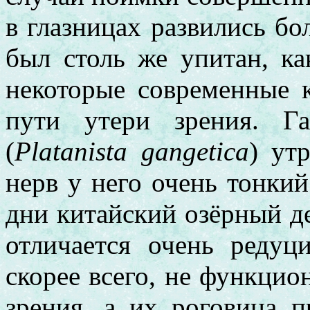
в глазницах развились бо
был столь же упитан, ка
некоторые современные 
пути утери зрения. Г
(
Platanista gangetica
) ут
нерв у него очень тонки
дни китайский озёрный д
отличается очень редуц
скорее всего, не функци
зрения, а их роговица п