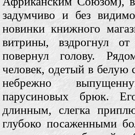
Африканским Союзом), в
задумчиво и без видимо
новинки книжного магаз
витрины, вздрогнул о
повернул голову. Ряд
человек, одетый в белую 
небрежно выпущенн
парусиновых брюк. Ег
длинным, слегка припл
глубоко посаженными б