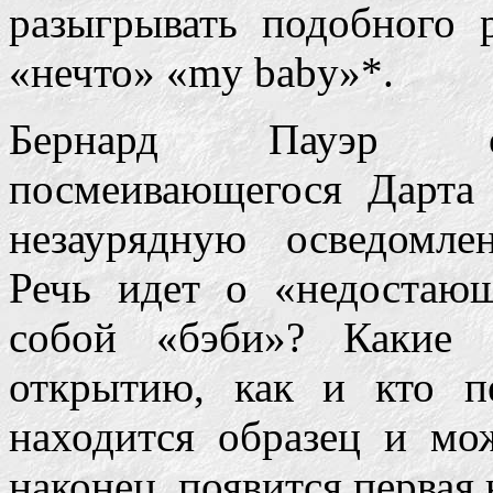
разыгрывать подобного
«нечто» «my baby»*.
Бернард Пауэр 
посмеивающегося Дарта 
незаурядную осведомле
Речь идет о «недостающ
собой «бэби»? Какие о
открытию, как и кто п
находится образец и мо
наконец, появится первая