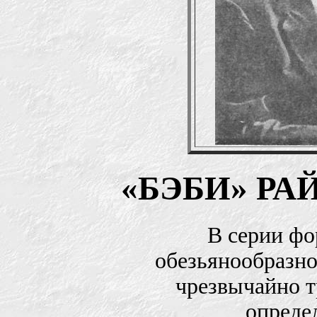
«БЭБИ» РА
В серии ф
обезьянообразно
чрезвычайно т
опреде