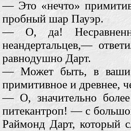
— Это «нечто» примитив
пробный шар Пауэр.
— О, да! Несравненн
неандертальцев,— ответ
равнодушно Дарт.
— Может быть, в ваши 
примитивное и древнее, ч
— О, значительно более
питекантроп! — с большо
Раймонд Дарт, который с