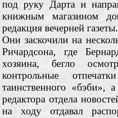
под руку Дарта и напра
книжным магазином дом
редакция вечерней газеты.
Они заскочили на нескол
Ричардсона, где Берна
хозяина, бегло осмот
контрольные отпечатк
таинственного «бэби», а
редактора отдела новосте
на ходу отдавал расп