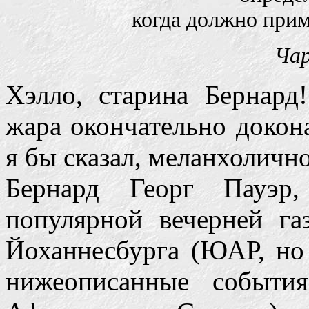
когда должно прим
Чар
Хэлло, старина Бернард
жара окончательно докона
я бы сказал, меланхоличн
Бернард Георг Пауэр,
популярной вечерней газ
Йоханнесбурга (ЮАР, но 
нижеописанные событи