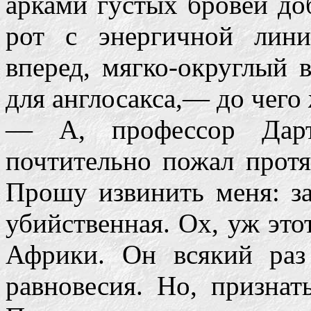
арками густых бровей д
рот с энергичной лин
вперед, мягко-округлый 
для англосакса,— до чего
— А, профессор Дар
почтительно пожал протя
Прошу извинить меня: за
убийственная. Ох, уж это
Африки. Он всякий раз
равновесия. Но, признать