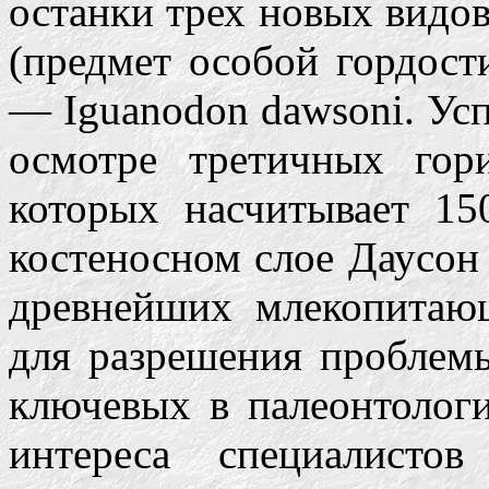
останки трех новых видов
(предмет особой гордост
— Iguanodon dawsoni. Усп
осмотре третичных гор
которых насчитывает 15
костеносном слое Даусо
древнейших млекопитаю
для разрешения проблем
ключевых в палеонтологи
интереса специалисто