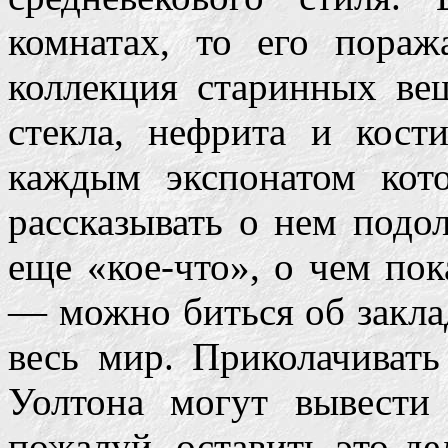
комнатах, то его пораж
коллекция старинных вещ
стекла, нефрита и кост
каждым экспонатом кот
рассказывать о нем подол
еще «кое-что», о чем пок
— можно биться об заклад
весь мир. Приколачивать
Уолтона могут вывести 
пожалуй, оставить это де