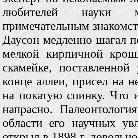
любителей науки м
примечательным знакомс
Даусон медленно шагал п
мелкой кирпичной кро
скамейке, поставленной 
конце аллеи, присел на н
на покатую спинку. Что 
напрасно. Палеонтологи
области его научных увл
открыл в 1898 г. довольн