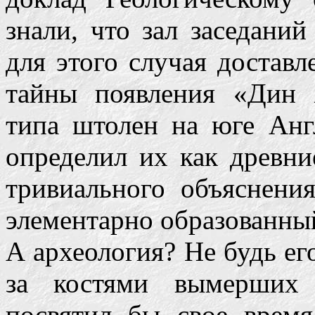
знали, что зал заседаний
для этого случая доставл
тайны появления «Дин 
типа штолен на юге Ан
определил их как древни
тривиального объяснени
элементарно образованны
А археология? Не будь ег
за костями вымерших 
посвятил бы свое время