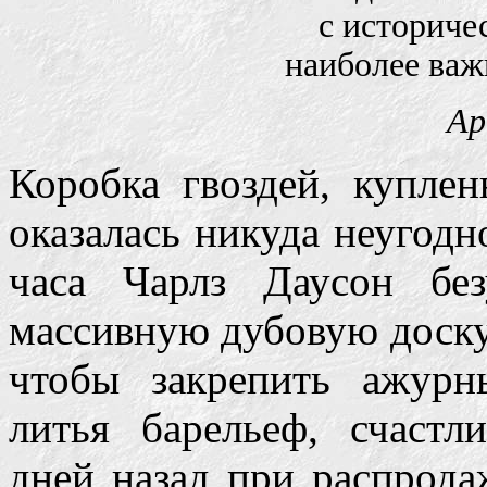
с историче
наиболее важ
Ар
Коробка гвоздей, куплен
оказалась никуда неугодн
часа Чарлз Даусон бе
массивную дубовую доску 
чтобы закрепить ажурн
литья барельеф, счастл
дней назад при распрода