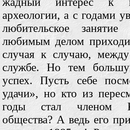
жадный интерес к ге
археологии, а с годами у
любительское занятие 
любимым делом приходил
случая к случаю, межд
службе. Но тем больш
успех. Пусть себе пос
удачи», но кто из пере
годы стал членом Кор
общества? А ведь его пр