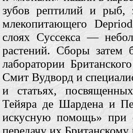
зубов рептилий и рыб, 
млекопитающего Depriod
слоях Суссекса — небо
растений. Сборы затем 
лаборатории Британского
Смит Вудворд и специалис
и статьях, посвященны
Тейяра де Шардена и Пе
искусную помощь» при 
передачу их Британскому