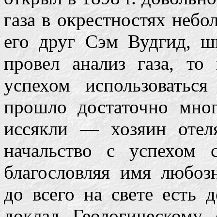
газа в окрестностях неб
его друг Сэм Вудгид, ш
провел анализ газа, то
успехом использоватьс
прошло достаточно мног
иссякли — хозяин отел
начальство с успехом 
благословляя имя любозн
до всего на свете есть 
доклад Геологическому