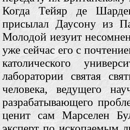
Когда Тейяр де Шарде
присылал Даусону из П
Молодой иезуит несомнен
уже сейчас его с почтени
католического универ
лаборатории святая свя
человека, ведущего на
разрабатывающего пробл
ценит сам Марселен Бу
эксперт по ископаемым л