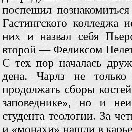
поспешил познакомиться
Гастингского колледжа и
них и назвал себя Пье
второй — Феликсом Пелет
С тех пор началась дру
дена. Чарлз не только
продолжать сборы костей
заповеднике», но и неи
студента теологии. За ч
и «монахи» нашли в карь