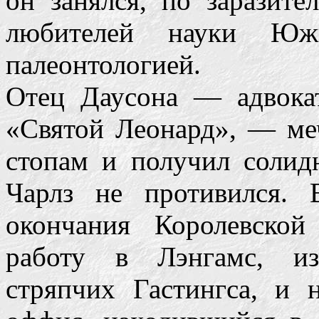
он занялся, по заразит
любителей науки Юж
палеонтологией.
Отец Даусона — адвокат
«Святой Леонард», — ме
стопам и получил солид
Чарлз не противился. 
окончания Королевско
работу в Лэнгамс, и
стряпчих Гастингса, и 