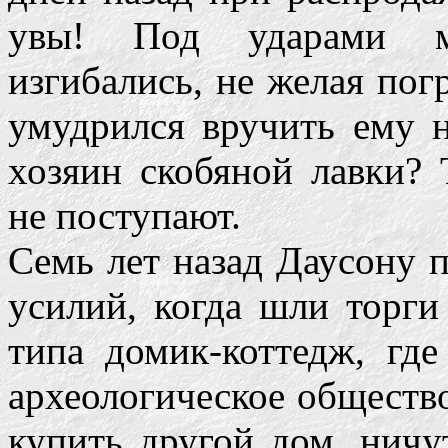
увы! Под ударами мо
изгибались, не желая погр
умудрился вручить ему н
хозяин скобяной лавки?
не поступают.
Семь лет назад Даусону
усилий, когда шли торги
типа домик-коттедж, где
археологическое общество
купить другой дом, ничу