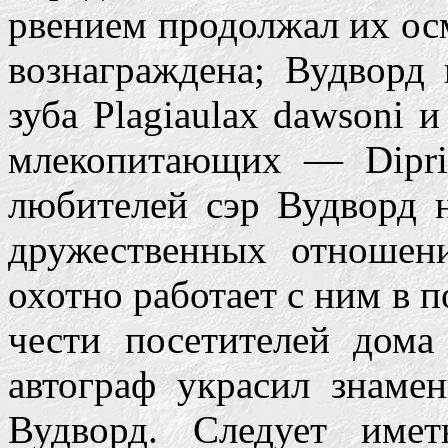
рвением продолжал их осм
вознаграждена; Вудворд
зуба Plagiaulax dawsoni
млекопитающих — Dipri
любителей сэр Вудворд 
дружественных отношен
охотно работает с ним в 
чести посетителей дома 
автограф украсил знаме
Вудворд. Следует име