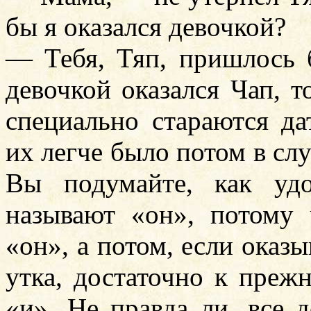
бы я оказался девочкой?
— Тебя, Тяп, пришлось 
девочкой оказался Чап, т
специально стараются д
их легче было потом в сл
Вы подумайте, как уд
называют «он», потому
«он», а потом, если оказы
утка, достаточно к преж
«и». Не правда ли, все 