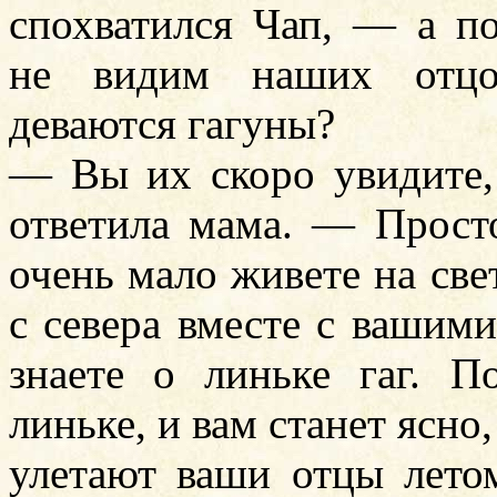
спохватился Чап, — а п
не видим наших отцо
деваются гагуны?
— Вы их скоро увидите,
ответила мама. — Прост
очень мало живете на све
с севера вместе с вашим
знаете о линьке гаг. П
линьке, и вам станет ясно,
улетают ваши отцы лето