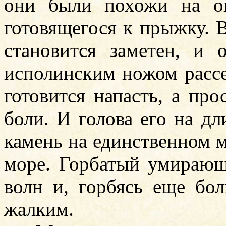
они были похожи на ог
готовящегося к прыжку. 
становится заметен, и о
исполинским ножом рассе
готовится напасть, а пр
боли. И голова его на д
камень на единственном 
море. Горбатый умирающи
волн и, горбясь еще бо
жалким.