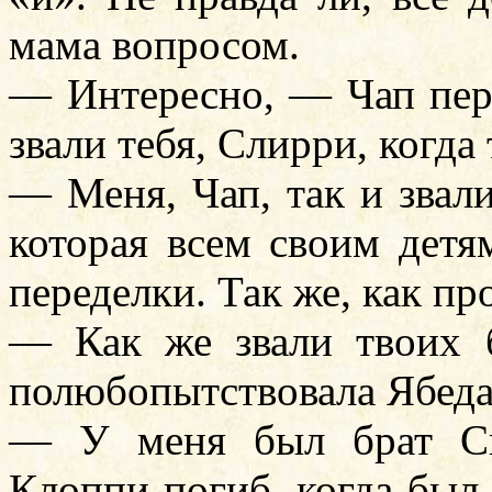
мама вопросом.
— Интересно, — Чап перв
звали тебя, Слирри, когда
— Меня, Чап, так и звал
которая всем своим детя
переделки. Так же, как п
— Как же звали твоих 
полюбопытствовала Ябеда
— У меня был брат Ск
Клоппи погиб, когда был