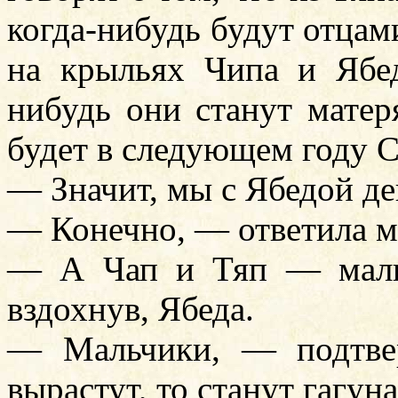
когда-нибудь будут отцам
на крыльях Чипа и Ябед
нибудь они станут матер
будет в следующем году 
— Значит, мы с Ябедой д
— Конечно, — ответила м
— А Чап и Тяп — маль
вздохнув, Ябеда.
— Мальчики, — подтве
вырастут, то станут гагун