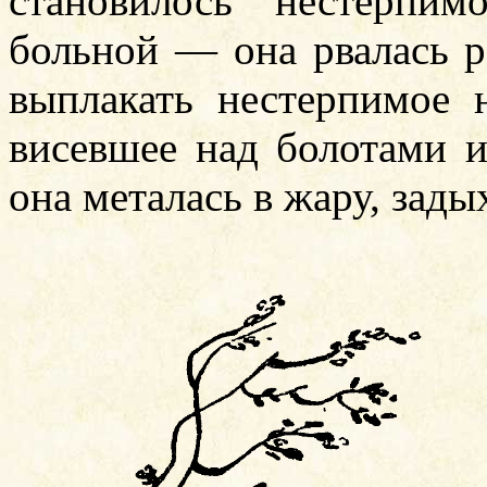
становилось нестерпи
больной — она рвалась р
выплакать нестерпимое
висевшее над болотами и
она металась в жару, зады