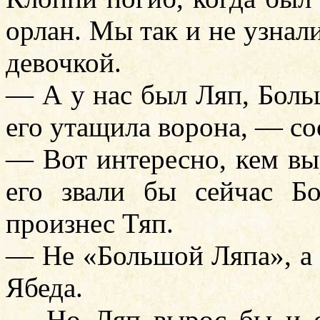
орлан. Мы так и не узнал
девочкой.
— А у нас был Ляп, Боль
его утащила ворона, — с
— Вот интересно, кем вы
его звали бы сейчас Б
произнес Тяп.
— Не «Большой Ляпа», а
Ябеда.
— Но Ляп вырос бы и с