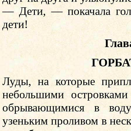
— Дети, — покачала го
дети!
Глав
ГОРБ
Луды, на которые припл
небольшими островками 
обрывающимися в воду
узеньким проливом в нес