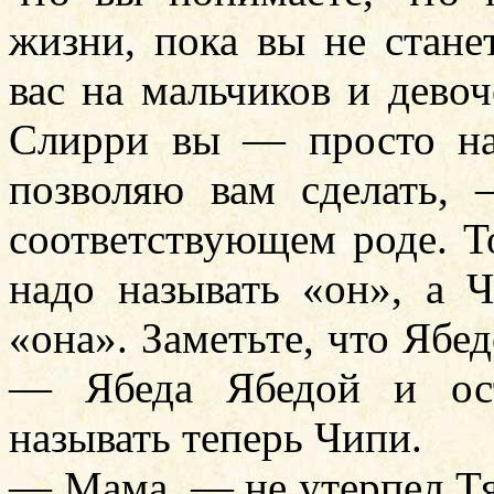
жизни, пока вы не стане
вас на мальчиков и девоч
Слирри вы — просто на
позволяю вам сделать, 
соответствующем роде. Т
надо называть «он», а 
«она». Заметьте, что Ябе
— Ябеда Ябедой и ост
называть теперь Чипи.
— Мама, — не утерпел Тяп