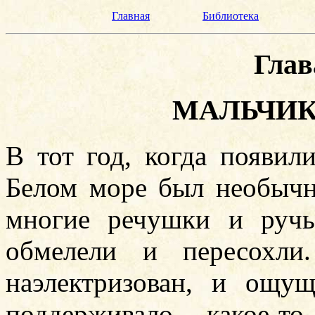
Главная
Библиотека
Глав
МАЛЬЧИК
В тот год, когда появили
Белом море был необычн
многие речушки и ручь
обмелели и пересохли
наэлектризован, и ощу
поддерживало какое-т