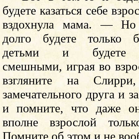
будете казаться себе взр
вздохнула мама. — Но
долго будете только 
детьми и будете 
смешными, играя во взр
взгляните на Слирри,
замечательного друга и з
и помните, что даже он
вполне взрослой толь
Помните об этом и не воо