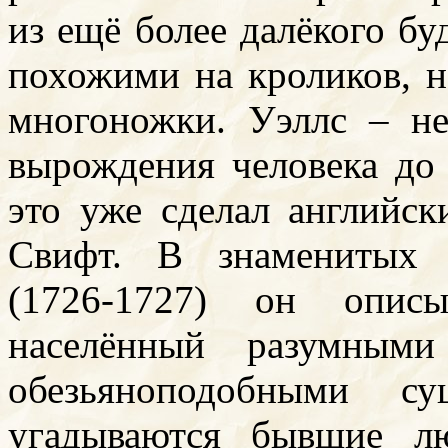
из ещё более далёкого б
похожими на кроликов, н
многоножки. Уэллс – н
вырождения человека до 
это уже сделал английск
Свифт. В знамениты
(1726-1727) он описы
населённый разумным
обезьяноподобными с
угадываются бывшие л