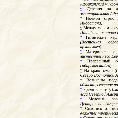
Африканский микро
*
Деревня на д
экваториальная Афр
*
Ночной страх
Индостана)
*
Между морем и с
Пацифика, острова 
*
Гигантские кар
(Восточная обла
архипелага)
*
Материнское с
лиственные леса Ев
*
Прерванный 
сибирская тайга)
*
На краю земли
(
Северо-Восточной А
*
Великаны подв
область, северное п
*
Бремя власти
(Гол
леса Северной Амери
*
Медовый з
Центральная Америк
*
Спастись от по
влажные тропически
*
Странники дальне