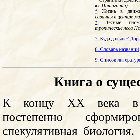
юг Патагонии)
*
Жизнь в движ
саванны в центре м
*
Лесные гн
тропические леса Но
7. Куда дальше? Доро
8. Словарь названий
9. Список литератур
Книга о сущес
К концу ХХ века в ф
постепенно сформи
спекулятивная биология.