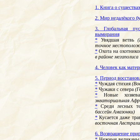
1. Книга о существах
2. Мир недалёкого б
3. Глобальная п
вымирания
*
Увядшая ветвь
(
точное местоположе
*
Охота на охотник
в районе мегаполиса
4. Человек как мате
5. Период восстанов
*
Чуждая стихия
(Во
*
Чужаки с севера
(Г
*
Новые хозяе
экваториальная Афр
*
Среди лесных т
бассейн Амазонки)
*
Кусается даже тр
восточная Австрали
6. Возвращение при
*
Нежные великан