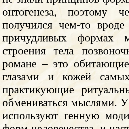
онтогенеза, поэтому 
получился чем-то вроде
причудливых формах м
строения тела позвоно
романе – это обитающие
глазами и кожей самых
практикующие ритуальн
обмениваться мыслями. У
используют генную мод
форм человечества, и час