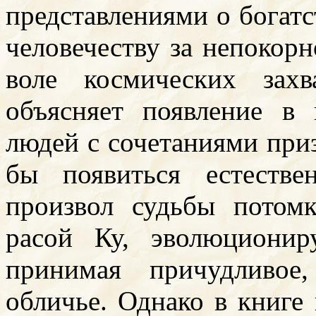
представлениями о богатс
человечеству за непокор
воле космических захв
объясняет появление в
людей с сочетаниями приз
бы появиться естеств
произвол судьбы потом
расой Ку, эволюционир
принимая причудливое
обличье. Однако в книге 