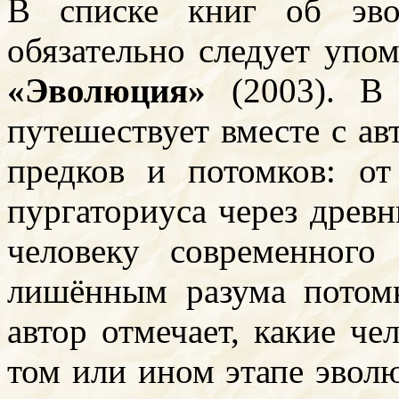
В списке книг об эво
обязательно следует упо
«Эволюция»
(2003). В
путешествует вместе с ав
предков и потомков: от
пургаториуса через древн
человеку современног
лишённым разума потом
автор отмечает, какие че
том или ином этапе эвол