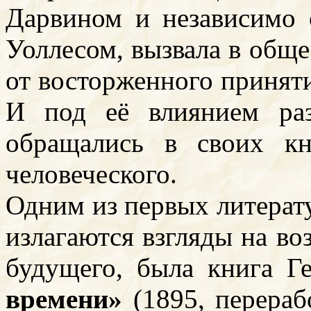
Дарвином и независимо 
Уоллесом, вызвала в общ
от восторженного приняти
И под её влиянием ра
обращались в своих к
человеческого.
Одним из первых литерат
излагаются взгляды на в
будущего, была книга Г
времени»
(1895, перераб