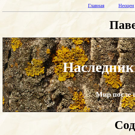
Главная
Неоцен
Паве
Наследник
Мир после 
Сод