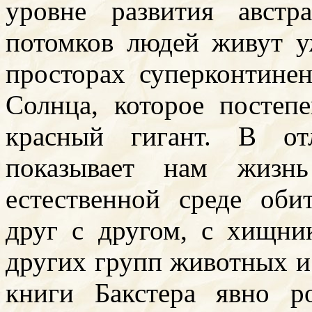
уровне развития австр
потомков людей живут 
просторах суперконтине
Солнца, которое постеп
красный гигант. В от
показывает нам жизн
естественной среде об
друг с другом, с хищн
других групп животных и
книги Бакстера явно р