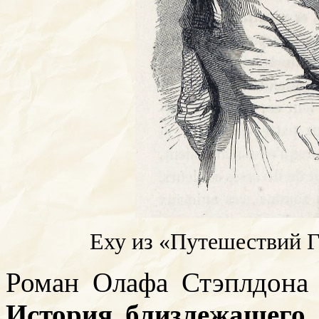
Еху из «Путешествий 
Роман Олафа Стэплдон
История близлежащего 