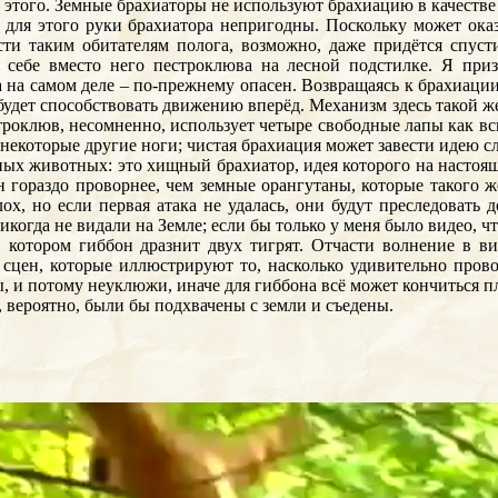
елав этого. Земные брахиаторы не используют брахиацию в качес
а для этого руки брахиатора непригодны. Поскольку может ок
ти таким обитателям полога, возможно, даже придётся спуст
те себе вместо него пестроклюва на лесной подстилке. Я приз
 на самом деле – по-прежнему опасен. Возвращаясь к брахиации
будет способствовать движению вперёд. Механизм здесь такой же,
троклюв, несомненно, использует четыре свободные лапы как вс
некоторые другие ноги; чистая брахиация может завести идею с
ных животных: это хищный брахиатор, идея которого на насто
 гораздо проворнее, чем земные орангутаны, которые такого же
лох, но если первая атака не удалась, они будут преследовать
когда не видали на Земле; если бы только у меня было видео, что
в котором гиббон дразнит двух тигрят. Отчасти волнение в 
х сцен, которые иллюстрируют то, насколько удивительно про
, и потому неуклюжи, иначе для гиббона всё может кончиться п
 вероятно, были бы подхвачены с земли и съедены.