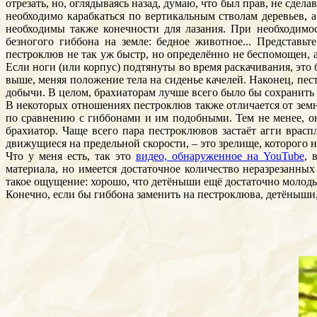
отрезать, но, оглядываясь назад, думаю, что был прав, не сд
необходимо карабкаться по вертикальным стволам деревьев, 
необходимы также конечности для лазания. При необходимос
безногого гиббона на земле: бедное животное... Представь
пестроклюв не так уж быстр, но определённо не беспомощен, а
Если ноги (или корпус) подтянуты во время раскачивания, это 
выше, меняя положение тела на сиденье качелей. Наконец, пес
добычи. В целом, брахиаторам лучше всего было бы сохранить 
В некоторых отношениях пестроклюв также отличается от зем
по сравнению с гиббонами и им подобными. Тем не менее, он
брахиатор. Чаще всего пара пестроклювов застаёт агги врасп
движущиеся на предельной скорости, – это зрелище, которого ни
Что у меня есть, так это
видео, обнаруженное на YouTube
, 
материала, но имеется достаточное количество неразрезанны
такое ощущение: хорошо, что детёныши ещё достаточно молоды
Конечно, если бы гиббона заменить на пестроклюва, детёныши,