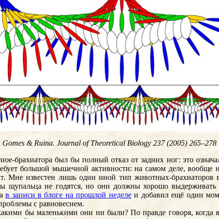
Gomes & Ruina. Journal of Theoretical Biology 237 (2005) 265–278
е-брахиатора был бы полный отказ от задних ног: это означал
требует большой мышечной активности: на самом деле, вообще 
ат. Мне известен лишь один иной тип животных-брахиаторов в
бы щупальца не годятся, но они должны хорошо выдерживать 
ра
в записи в блоге на прошлой неделе
и добавил ещё один мом
 проблемы с равновесием.
акими бы маленькими они ни были? По правде говоря, когда я 