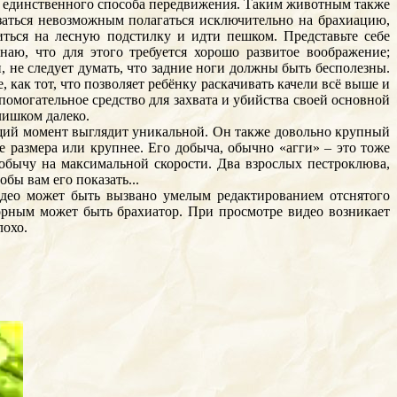
тве единственного способа передвижения. Таким животным также
азаться невозможным полагаться исключительно на брахиацию,
иться на лесную подстилку и идти пешком. Представьте себе
наю, что для этого требуется хорошо развитое воображение;
, не следует думать, что задние ноги должны быть бесполезны.
 как тот, что позволяет ребёнку раскачивать качели всё выше и
помогательное средство для захвата и убийства своей основной
лишком далеко.
ящий момент выглядит уникальной. Он также довольно крупный
 размера или крупнее. Его добыча, обычно «агги» – это тоже
 добычу на максимальной скорости. Два взрослых пестроклюва,
бы вам его показать...
видео может быть вызвано умелым редактированием отснятого
ворным может быть брахиатор. При просмотре видео возникает
лохо.