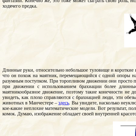
фантазии. Конечно же, это тоже может сыграть свою роль, но
ходячего предка.
Длинные руки, относительно небольшое туловище и короткие но
что он похож на маятник, перемещающийся с одной опоры на
разумным поступком. При торопливом движении они просто пр
при движении с использованием брахиации более длинные
маятникообразное движение, поэтому такие конечности не д
увидеть, как плохо справляются с брахиацией люди, эти обе
животных в Манчестере –
здесь
. Вы увидите, насколько неукл
кое-какие неплохие математические модели. Вот результат, п
комок. Думаю, изображение обладает своей внутренней красотой