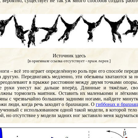
, вероятно, существует не так уж много способов создать рабо
Источник здесь
[в оригинале ссылка отсутствует -
прим. перев
.]
ги – всё это играет определённую роль при его способе передв
 другую. Передвигаясь медленно, эти обезьяны хватаются за н
еодолевают в прыжке расстояние между двумя точками опоры. Ес
 руки унесут вас дальше вперёд. Длинные и тяжёлые, св
олжны тормозить маятник. Оставить их маленькими и лёгкими 
зьяны с чрезвычайно большими задними ногами, найдите минут
южи люди, когда речь заходит о брахиации. О
гиббонах и брахиа
олученный с использованием одной такой модели, в которой те
, но отсутствие у модели задних ног заставило меня задуматься