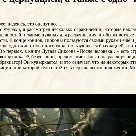
е; надеюсь, это оценят все...
с Фурахи, я рассмотрел несколько ограничений, которые накла
онечностей, помимо нужных для раскачивания, чтобы животные м
ти. В конце концов, гиббоны пользуются своими руками ещё и д
ишь одно животное иного типа, пользующееся брахиацией, и что
Во-первых, в книге Дугала Диксона «После человека…» есть стр
ая картинка её, безусловно, предполагает. Где-то на расширяющ
брахиатор! Он кувыркается, и это означает, что на некоторых 
ции, при которой тело остаётся в вертикальном положении. Мне 