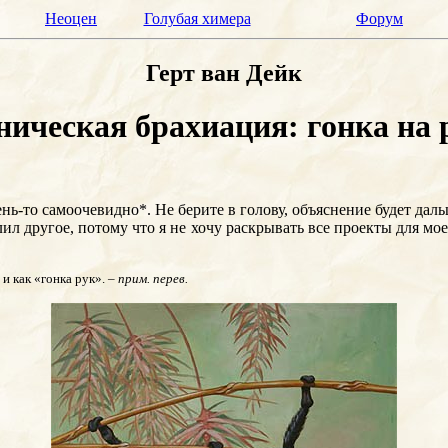
Неоцен
Голубая химера
Форум
Герт ван Дейк
ическая брахиация: гонка на 
ень-то самоочевидно*. Не берите в голову, объяснение будет дал
лил другое, потому что я не хочу раскрывать все проекты для м
и как «гонка рук». –
прим. перев.