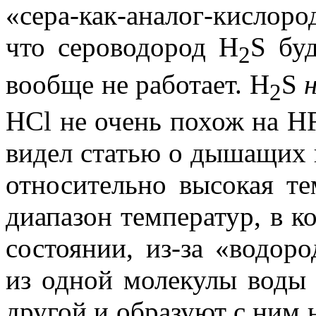
«сера-как-аналог-кислор
что сероводород H
S бу
2
вообще не работает. H
S
2
HCl не очень похож на HF
видел статью о дышащих 
относительно высокая т
диапазон температур, в к
состоянии, из-за «водор
из одной молекулы воды 
другой и образуют с ним 