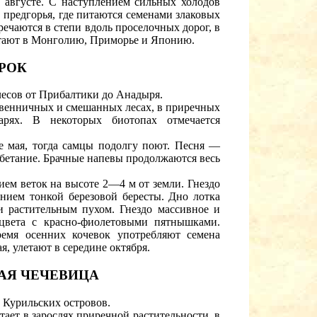
августе. С наступлением сильных холодов
 предгорья, где питаются семенами злаковых
тречаются в степи вдоль проселочных дорог, в
летают в Монголию, Приморье и Японию.
РОК
лесов от Прибалтики до Анадыря.
твенничных и смешанных лесах, в приречных
арях. В некоторых биотопах отмечается
це мая, тогда самцы подолгу поют. Песня —
щебетание. Брачные напевы продолжаются весь
ием веток на высоте 2—4 м от земли. Гнездо
ением тонкой березовой бересты. Дно лотка
и растительным пухом. Гнездо массивное и
цвета с красно-фиолетовыми пятнышками.
емя осенних кочевок употребляют семена
, улетают в середине октября.
АЯ ЧЕЧЕВИЦА
 Курильских островов.
тает в зарослях приречной растительности, в