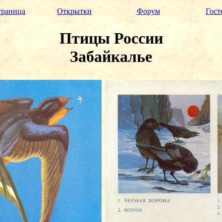
траница
Открытки
Форум
Гост
Птицы России
Забайкалье