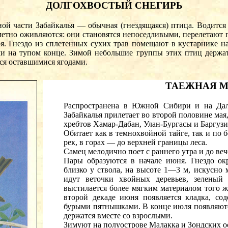
ДОЛГОХВОСТЫЙ СНЕГИРЬ
й части Забайкалья — обычная (гнездящаяся) птица. Водится п
метно оживляются: они становятся непоседливыми, перелетают п
я. Гнездо из сплетенных сухих трав помещают в кустарнике на
 на тупом конце. Зимой небольшие группы этих птиц держатся
тся оставшимися ягодами.
ТАЕЖНАЯ 
Распространена в Южной Сибири и на Да
Забайкалья прилетает во второй половине мая,
хребтов Хамар-Дабан, Улан-Бургасы и Баргуз
Обитает как в темнохвойной тайге, так и по 
рек, в горах — до верхней границы леса.
Самец мелодично поет с раннего утра и до веч
Пары образуются в начале июня. Гнездо ок
близко у ствола, на высоте 1—3 м, искусно
идут веточки хвойных деревьев, зеленый
выстилается более мягким материалом того 
второй декаде июня появляется кладка, с
бурыми пятнышками. В конце июля появляются
держатся вместе со взрослыми.
Зимуют на полуострове Малакка и Зондских о