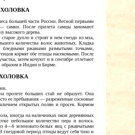
УХОЛОВКА
леса большей части России. Весной первыми
 — самки. После прилета самцы занимают
ну высокого дерева.
тарое дупло и строят в нем гнездо из мха,
ольшого количества волос животных. Кладка
 с бледными ржавыми размытыми точками,
тенцов кормят обе птицы насекомыми. После
участка, затем кочуют и в сентябре отлетают
 образом в Индии и Бирме.
УХОЛОВКА
ии.
на пролете больших стай не образует. Она
место ее пребывания — разреженные сосновые
 наличием открытых полян и просек. Кормом
вола, иногда на наличниках окон деревянных
отке небольшое количество пера и волоса.
из 4—6 зеленовато-белых яиц с ржавчатыми
 гнездовой период птицы ведут себя тихо и