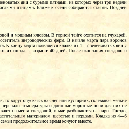
леноватых яиц с бурыми пятнами, из которых через три недели
зрослыми птицами. Ближе к осени собираются стаями. Поздней
овой и мощным клювом. В горной тайге охотится на глухарей,
осетитель звероводческих ферм. В начале марта пара воронов
та. К концу марта появляется кладка из 4—7 зеленоватых яиц с
т из гнезда в возрасте 40 дней. После окончания гнездового
, то вдруг опускаясь на снег или кустарник, склевывая мелкие
ие перепады температуры и длинные морозные ночи для них не
ают на места гнездовий, в мае разбиваются на пары. Гнездо,
 растительным материалом, шерстью и перьями. Кладка из 4—6
в семьи продолжительное время кочуют вместе.