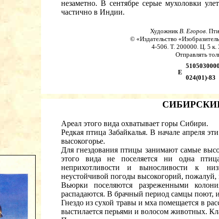
незаметно. В сентябре серые мухоловки ул
частично в Индии.
Художник
В. Егоров
. Пт
© «Издательство «Изобразитель
4-506. Т. 200000. Ц. 5 к
Отправлять толь
5105030000
Е
024(01)-83
СИБИРСКИ
Ареал этого вида охватывает горы Сибири.
Редкая птица Забайкалья. В начале апреля эт
высокогорье.
Для гнездования птицы занимают самые высо
этого вида не поселяется ни одна птиц
неприхотливости и выносливости к низ
неустойчивой погоды высокогорий, пожалуй, 
Вьюрки поселяются разреженными колони
распадаются. В брачный период самцы поют, и
Гнездо из сухой травы и мха помещается в ра
выстилается перьями и волосом животных. Кл