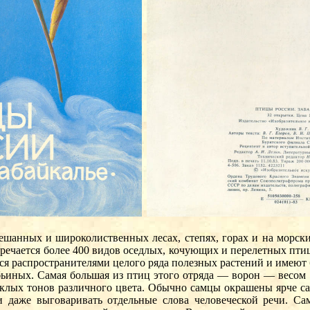
мешанных и широколиственных лесах, степях, горах и на морски
стречается более 400 видов оседлых, кочующих и перелетных пт
тся распространителями целого ряда полезных растений и имеют 
иных. Самая большая из птиц этого отряда — ворон — весом 1,
усклых тонов различного цвета. Обычно самцы окрашены ярче са
и даже выговаривать отдельные слова человеческой речи. С