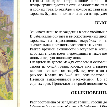
Птенцы покидают гнездо в конце июля — в 
птицы группируются в стаи и откочевывают в
и сорных трав. В октябре и ноябре их стаи вс
зарослях бурьяна и полыни, а затем птицы у
ВЬЮ
Занимает лесные насаждения в зоне хвойных 
В Забайкалье обитает в высокоствольных лис
зарослях, на зарастающих вырубках и г
значительная плотность заселения этих птиц.
Разгар брачной активности наступает в кон
короткая глухая трель, переходящая в тихое 
июнь и первую половину июля.
Гнездятся на дереве между стволом и основан
строят из сухой травы, клочков мха с вплет
выстилается волосом зверей, перьями птиц 
рыхлое. Кладка из 5—6 яиц зеленоватого 
Птенцов выкармливают насекомыми. Во вр
сорных трав. Прилетают в первой половине мая
ОБЫКНОВЕНН
Распространена от западных границ России до
Обычная (гнездящаяся) птица Забайкалья. Оби