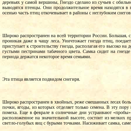
деревьях у самой вершины, Гнездо сделано из сучьев с обиль
выводятся птенцы. Они продолжительное время находятся в г
осенью часть птиц откочевывает в районы с неглубоким снего
Широко распространен на всей территории России. Большая, 
проникая даже в чащу леса. Уничтожает гнезда птиц, поедае
приступает к строительству гнезда, располагая его высоко на
густыми пестринами табачного цвета. Самка сидит на гнезде
периода держатся некоторое время семьями.
Эта птица является подвидом снегиря.
Широко распространен в хвойных, реже смешанных лесах больше
почки, ягоды, из которых отделяет только семена. В эту по
помеха. Еще в феврале в солнечные дни устраивают «пробы» 
расположенное на значительной высоте, состоит из мелких п
светло-голубых яиц с бурыми точками. Насиживает самка, саме