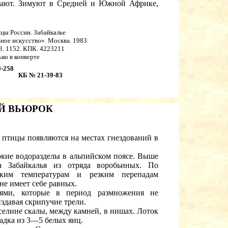
етают. Зимуют в Средней и Южной Африке,
ицы России. Забайкалье
ное искусство». Москва. 1983
. 3. 1152. КПК. 4223211
ко в конверте
-258
КБ № 21-39-83
Й ВЬЮРОК
и птицы появляются на местах гнездований в
кие водоразделы в альпийском поясе. Выше
а Забайкалья из отряда воробьиных. По
ким температурам и резким перепадам
не имеет себе равных.
ями, которые в период размножения не
здавая скрипучие трели.
сселине скалы, между камней, в нишах. Лоток
адка из 3—5 белых яиц.