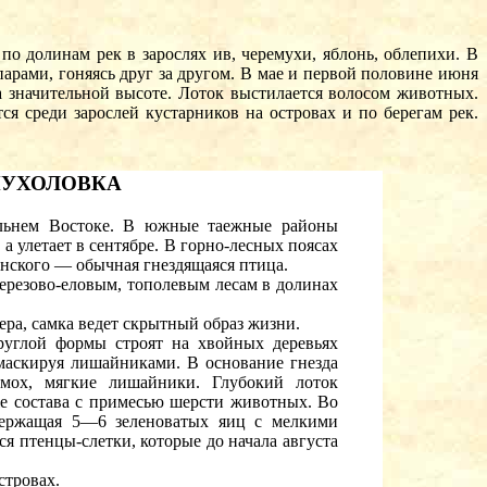
о долинам рек в зарослях ив, черемухи, яблонь, облепихи. В
арами, гоняясь друг за другом. В мае и первой половине июня
 значительной высоте. Лоток выстилается волосом животных.
 среди зарослей кустарников на островах и по берегам рек.
МУХОЛОВКА
льнем Востоке. В южные таежные районы
 а улетает в сентябре. В горно-лесных поясах
инского — обычная гнездящаяся птица.
березово-еловым, тополевым лесам в долинах
ера, самка ведет скрытный образ жизни.
руглой формы строят на хвойных деревьях
 маскируя лишайниками. В основание гнезда
 мох, мягкие лишайники. Глубокий лоток
же состава с примесью шерсти животных. Во
одержащая 5—6 зеленоватых яиц с мелкими
 птенцы-слетки, которые до начала августа
стровах.