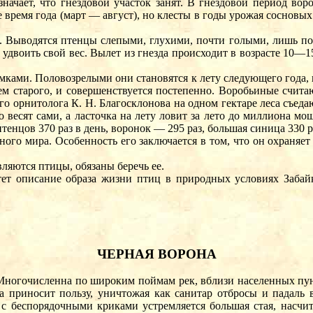
значает, что гнездовой участок занят. В гнездовой период в
 время года (март — август), но клесты в годы урожая сосновы
. Выводятся птенцы слепыми, глухими, почти голыми, лишь по
 удвоить свой вес. Вылет из гнезда происходит в возрасте 10—1
амками. Половозрелыми они становятся к лету следующего года,
чем старого, и совершенствуется постепенно. Воробьиные счи
ого орнитолога К. Н. Благосклонова на одном гектаре леса съеда
ько весят сами, а ласточка на лету ловит за лето до миллиона 
енцов 370 раз в день, воронок — 295 раз, большая синица 330 р
тного мира. Особенность его заключается в том, что он охраняе
ляются птицы, обязаны беречь ее.
чтет описание образа жизни птиц в природных условиях Заба
ЧЕРНАЯ ВОРОНА
Многочисленна по широким поймам рек, вблизи населенных пунк
а приносит пользу, уничтожая как санитар отбросы и падаль 
 с беспорядочными криками устремляется большая стая, насчи