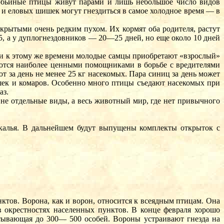
оробьиные птицы живут парами и лишь небольшое число видов
х и еловых шишек могут гнездиться в самое холодное время — в
крытыми очень редким пухом. Их кормят оба родителя, растут
5, а у дуплогнездовников — 20—25 дней, но еще около 10 дней
 и к этому же времени молодые самцы приобретают «взрослый»
таются наиболее ценными помощниками в борьбе с вредителями
ют за день не менее 25 кг насекомых. Пара синиц за день может
мошек и комаров. Особенно много птицы съедают насекомых при
аз.
т не отдельные виды, а весь животный мир, где нет привычного
йкалья. В дальнейшем будут выпущены комплекты открыток с
тов. Ворона, как и ворон, относится к всеядным птицам. Она
в окрестностях населенных пунктов. В конце февраля хорошо
тывающая до 300— 500 особей. Вороны устраивают гнезда на