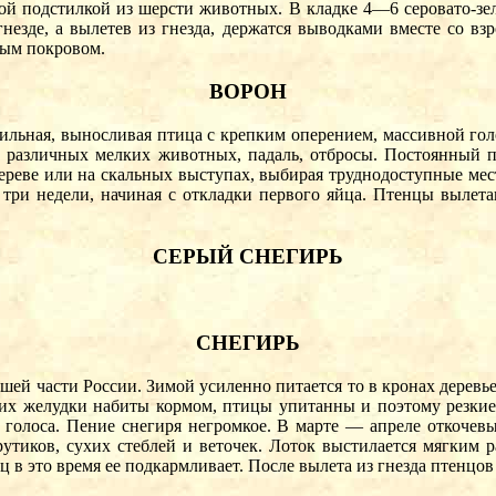
ной подстилкой из шерсти животных. В кладке 4—6 серовато-зе
незде, а вылетев из гнезда, держатся выводками вместе со в
вым покровом.
ВОРОН
сильная, выносливая птица с крепким оперением, массивной гол
т различных мелких животных, падаль, отбросы. Постоянный п
 дереве или на скальных выступах, выбирая труднодоступные мес
 три недели, начиная с откладки первого яйца. Птенцы вылетаю
СЕРЫЙ СНЕГИРЬ
СНЕГИРЬ
й части России. Зимой усиленно питается то в кронах деревьев
ру их желудки набиты кормом, птицы упитанны и поэтому резк
голоса. Пение снегиря негромкое. В марте — апреле откочевыв
рутиков, сухих стеблей и веточек. Лоток выстилается мягким
ц в это время ее подкармливает. После вылета из гнезда птенцо