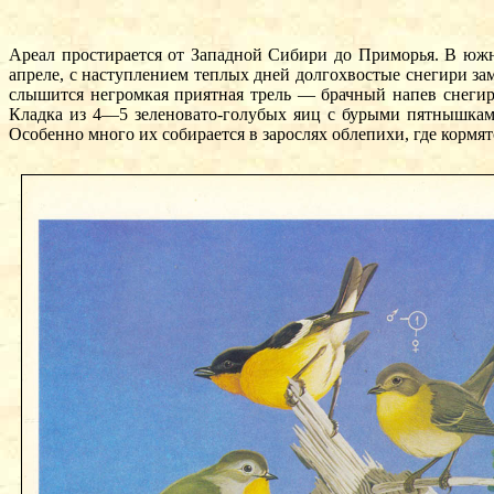
Ареал простирается от Западной Сибири до Приморья. В южно
апреле, с наступлением теплых дней долгохвостые снегири за
слышится негромкая приятная трель — брачный напев снегир
Кладка из 4—5 зеленовато-голубых яиц с бурыми пятнышками
Особенно много их собирается в зарослях облепихи, где кормя