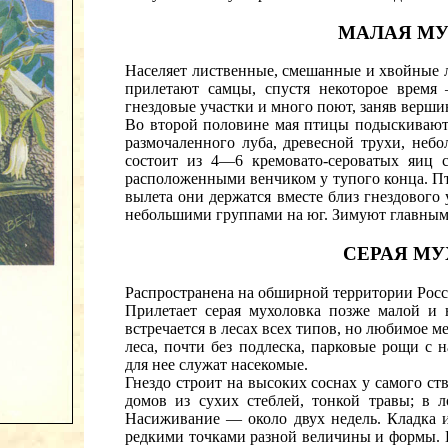
МАЛАЯ М
Населяет лиственные, смешанные и хвойные 
прилетают самцы, спустя некоторое время
гнездовые участки и много поют, заняв верши
Во второй половине мая птицы подыскивают с
размочаленного луба, древесной трухи, неб
состоит из 4—6 кремовато-сероватых яиц
расположенными венчиком у тупого конца. П
вылета они держатся вместе близ гнездового 
небольшими группами на юг. Зимуют главным
СЕРАЯ М
Распространена на обширной территории Росс
Прилетает серая мухоловка позже малой и 
встречается в лесах всех типов, но любимое 
леса, почти без подлеска, парковые рощи с
для нее служат насекомые.
Гнездо строит на высоких соснах у самого ст
домов из сухих стеблей, тонкой травы; в л
Насиживание — около двух недель. Кладка 
редкими точками разной величины и формы. В