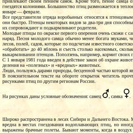
привлекают своим пением самок. Кроме того, пение самца о
гнездятся колониями. Большинство птиц размножается в теплое
январе — феврале.
Все представители отряда воробьиных относятся к птенцовым
они быстро. Птенцы некоторых видов за два-три дня способны
их сопровождают и подкармливают родители.
Молодые птицы по окраске первого оперения очень схожи с с
наряд. Песня молодого самца обычно менее богата звуками, 
лесов, полей, садов, которые по подсчетам известного советск
«обработать» до 40 яблонь и съесть столько насекомых, скол
выкармливании птенцов. Поползень, например, кормит своих пт
С 1 января 1981 года введен в действие закон об охране живо
деления на «полезных» и «вредных» животных.
Люди, пользуясь дарами природы, бесценной частью которой яв
В пояснительном тексте на обороте открыток читатель про
рисунками птиц по другим регионам России.
На рисунках даны условные обозначения: самец
, самка
.
Широко распространена в лесах Сибири и Дальнего Востока. 
вредна в местах гнездования водоплавающих птиц, но иногд
выражены брачные полеты. Бывают моменты, когда в воздух