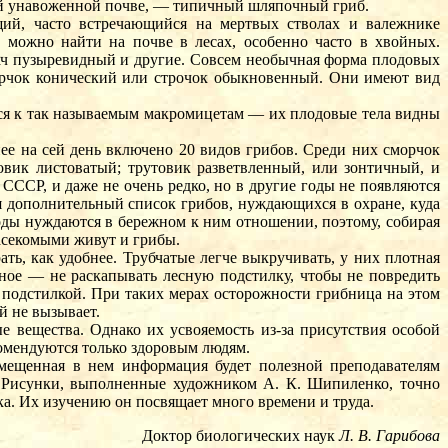
бой унавоженной почве, — типичный шляпочный гриб.
щий, часто встречающийся на мертвых стволах и валежнике
 можно найти на почве в лесах, особенно часто в хвойных.
ч пузыревидный и другие. Совсем необычная форма плодовых
орчок конический или строчок обыкновенный. Они имеют вид
ятся к так называемым макромицетам — их плодовые тела видны
е на сей день включено 20 видов грибов. Среди них сморчок
овик листоватый; трутовик разветвленный, или зонтичный, и
СССР, и даже не очень редко, но в другие годы не появляются
я дополнительный список грибов, нуждающихся в охране, куда
роды нуждаются в бережном к ним отношении, поэтому, собирая
насекомыми живут и грибы.
ть, как удобнее. Трубчатые легче выкручивать, у них плотная
вное — не раскапывать лесную подстилку, чтобы не повредить
 подстилкой. При таких мерах осторожности грибница на этом
й не вызывает.
е вещества. Однако их усвояемость из-за присутствия особой
комендуются только здоровым людям.
мещенная в нем информация будет полезной преподавателям
. Рисунки, выполненные художником А. К. Шипиленко, точно
ка. Их изучению он посвящает много времени и труда.
Доктор биологических наук
Л. В. Гарибова