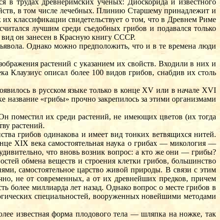
ся в трудах древнеримских ученых: Диоскорида и известного
ойств, в том числе лечебных. Плинию Старшему принадлежит и
их классификации свидетельствует о том, что в Древнем Риме
 считался лучшим среди съедобных грибов и подавался только
й вид он занесен в Красную книгу СССР.
ьявола. Однако можно предположить, что и в те времена люди
ображения растений с указанием их свойств. Входили в них и
 Клаузиус описал более 100 видов грибов, снабдив их столь
оявилось в русском языке только в конце XV или в начале XVI
еке название «грибы» прочно закрепилось за этими организмами
Он поместил их среди растений, не имеющих цветов (их тогда
тву растений.
ства грибов одинакова и имеет вид тонких ветвящихся нитей.
онце XIX века самостоятельная наука о грибах — микология —
 удивительно, что вновь возник вопрос: а кто же они — грибы?
остей обмена веществ и строения клетки грибов, большинство
ми, самостоятельное царство живой природы. В связи с этим
но, не от современных, а от их древнейших предков, причем
ть более миллиарда лет назад. Однако вопрос о месте грибов в
логических специальностей, вооруженных новейшими методами
олее известная форма плодового тела — шляпка на ножке, так