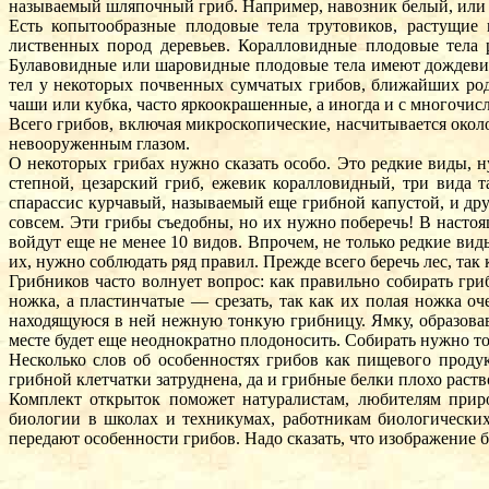
называемый шляпочный гриб. Например, навозник белый, или 
Есть копытообразные плодовые тела трутовиков, растущие 
лиственных пород деревьев. Коралловидные плодовые тела 
Булавовидные или шаровидные плодовые тела имеют дождеви
тел у некоторых почвенных сумчатых грибов, ближайших ро
чаши или кубка, часто яркоокрашенные, а иногда и с многоч
Всего грибов, включая микроскопические, насчитывается окол
невооруженным глазом.
О некоторых грибах нужно сказать особо. Это редкие виды,
степной, цезарский гриб, ежевик коралловидный, три вида 
спарассис курчавый, называемый еще грибной капустой, и дру
совсем. Эти грибы съедобны, но их нужно поберечь! В насто
войдут еще не менее 10 видов. Впрочем, не только редкие ви
их, нужно соблюдать ряд правил. Прежде всего беречь лес, так
Грибников часто волнует вопрос: как правильно собирать гри
ножка, а пластинчатые — срезать, так как их полая ножка о
находящуюся в ней нежную тонкую грибницу. Ямку, образовав
месте будет еще неоднократно плодоносить. Собирать нужно т
Несколько слов об особенностях грибов как пищевого продук
грибной клетчатки затруднена, да и грибные белки плохо рас
Комплект открыток поможет натуралистам, любителям приро
биологии в школах и техникумах, работникам биологически
передают особенности грибов. Надо сказать, что изображение