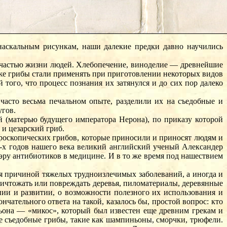
наскальным рисункам, наши далекие предки давно научились
й частью жизни людей. Хлебопечение, виноделие — древнейшие
же грибы стали применять при приготовлении некоторых видов
ого, что процесс познания их затянулся и до сих пор далеко
 часто весьма печальном опыте, разделили их на съедобные и
угов.
й (матерью будущего императора Нерона), по приказу которой
 и цезарский гриб.
роскопических грибов, которые приносили и приносят людям и
0-х годов нашего века великий английский ученый Александер
ру антибиотиков в медицине. И в то же время под нашествием
я причиной тяжелых трудноизлечимых заболеваний, а иногда и
ничтожать или повреждать деревья, пиломатериалы, деревянные
нии и развитии, о возможности полезного их использования и
чательного ответа на такой, казалось бы, простой вопрос: кто
ьона — «микос», который был известен еще древним грекам и
ые съедобные грибы, такие как шампиньоны, сморчки, трюфели.