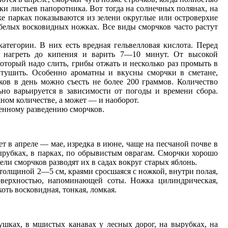
тки листьев папоротника. Вот тогда на солнечных полянах, на
аже парках показываются из зелени округлые или островерхие
белых восковидных ножках. Все виды сморчков часто растут
атегории. В них есть вредная гельвелловая кислота. Перед
, нагреть до кипения и варить 7—10 минут. От высокой
который надо слить, грибы отжать и несколько раз промыть в
, тушить. Особенно ароматны и вкусны сморчки в сметане,
ков в день можно съесть не более 200 граммов. Количество
но варьируется в зависимости от погоды и времени сбора.
жном количестве, а может — и наоборот.
венному разведению сморчков.
тет в апреле — мае, изредка в июне, чаще на песчаной почве в
ырубках, в парках, по обрывистым оврагам. Сморчки хорошо
тели сморчков разводят их в садах вокруг старых яблонь.
толщиной 2—5 см, краями сросшаяся с ножкой, внутри полая,
поверхностью, напоминающей соты. Ножка цилиндрическая,
оть восковидная, тонкая, ломкая.
шках, в мшистых канавах у лесных дорог, на вырубках, на