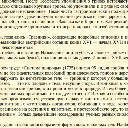
 микология. После Теофраста упоминания о грибах встречают
 только описывали крупные грибы, но упоминали и о ряде их св
добные и несъедобные. Такой чисто гастрономический подход к 
один из них даже получил название цезарского, или царского,
 нашей страны, в основном в Закавказье и Карпатах. Как редки
происхождение приписывали то игре природы, то изобретению д
й, появились «Травники», содержащие подробные описания и из
Выдающийся австрийский ботаник конца XVI — начала XVII века
 некоторые виды.
треблялись в пищу. Назывались они «губы», а слово «грибы» п
м, таким как белый, подосиновик и так далее. И лишь в XVII в
воем труде «Система природы» (1735) описал 95 видов грибов. 
м не без значительных колебаний принадлежность грибов к царс
наружить их вегетативное тело — грибницу, которая у большин
ибами, — это их плодовые тела, несущие споры. Возникшая в к
 и развитии грибов, о их роли и месте в природе. И тем более
уппе живых организмов их следует отнести? Исходя из особенн
вых организмов, существующую наряду с животными и растения
римитивных жгутиковых организмов, обитающих в воде, конеч
ганизмов на растения и животных, в протерозойскую эру, то ес
решенным. Только дальнейшие исследования ученых разных био
ает удивлять нас многообразием форм своих плодовых тел. Наиб