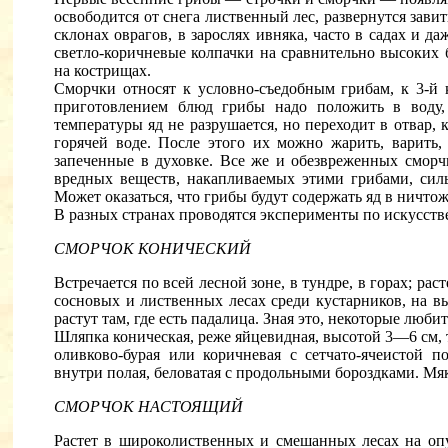
освободится от снега лиственный лес, развернутся зави
склонах оврагов, в зарослях ивняка, часто в садах и д
светло-коричневые колпачки на сравнительно высоких 
на кострищах.
Сморчки относят к условно-съедобным грибам, к 3-й к
приготовлением блюд грибы надо положить в воду
температуры яд не разрушается, но переходит в отвар, 
горячей воде. После этого их можно жарить, варить
запеченные в духовке. Все же и обезвреженных сморч
вредных веществ, накапливаемых этими грибами, силь
Может оказаться, что грибы будут содержать яд в ничто
В разных странах проводятся эксперименты по искусст
СМОРЧОК КОНИЧЕСКИЙ
Встречается по всей лесной зоне, в тундре, в горах; рас
сосновых и лиственных лесах среди кустарников, на в
растут там, где есть падалица. Зная это, некоторые люби
Шляпка коническая, реже яйцевидная, высотой 3—6 см, 
оливково-бурая или коричневая с сетчато-ячеистой 
внутри полая, беловатая с продольными бороздками. Мяк
СМОРЧОК НАСТОЯЩИЙ
Растет в широколиственных и смешанных лесах на опу