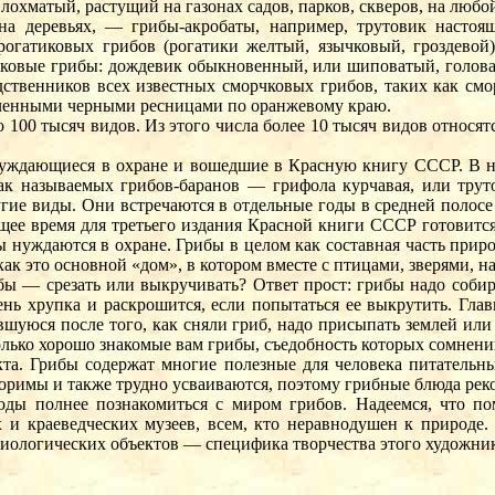
лохматый, растущий на газонах садов, парков, скверов, на лю
на деревьях, — грибы-акробаты, например, трутовик настоя
рогатиковых грибов (рогатики желтый, язычковый, гроздевой)
ковые грибы: дождевик обыкновенный, или шиповатый, голова
дственников всех известных сморчковых грибов, таких как см
исленными черными ресницами по оранжевому краю.
о 100 тысяч видов. Из этого числа более 10 тысяч видов относ
 нуждающиеся в охране и вошедшие в Красную книгу СССР. В не
так называемых грибов-баранов — грифола курчавая, или трут
гие виды. Они встречаются в отдельные годы в средней полосе 
ящее время для третьего издания Красной книги СССР готовитс
ды нуждаются в охране. Грибы в целом как составная часть при
 как это основной «дом», в котором вместе с птицами, зверями, 
бы — срезать или выкручивать? Ответ прост: грибы надо собира
чень хрупка и раскрошится, если попытаться ее выкрутить. Гла
шуюся после того, как сняли гриб, надо присыпать землей или
олько хорошо знакомые вам грибы, съедобность которых сомнени
та. Грибы содержат многие полезные для человека питательны
творимы и также трудно усваиваются, поэтому грибные блюда ре
ды полнее познакомиться с миром грибов. Надеемся, что по
х и краеведческих музеев, всем, кто неравнодушен к природе
 биологических объектов — специфика творчества этого художни