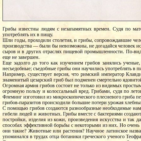
Грибы известны людям с незапамятных времен. Судя по мат
употреблять их в пищу.
Шли годы, проходили столетия, и грибы, сопровождавшие чел
производства — были бы невозможны, не догадайся человек и
сыров и в других отраслях пищевой промышленности. По-види
еще не завершен.
Еще задолго до того как изучением грибов занялись ученые,
несъедобные; съедобные грибы они научились употреблять в пи
Например, существует версия, что римский император Клавди
знаменитый цезарский гриб был подменен смертельно ядовитой
Огромная армия грибов состоит не только из видимых просты
огромную пользу и колоссальный вред. Грибами, судя по лет
Флеминг изготовил из микроскопического плесневого гриба п
грибов-паразитов происходили большие потери урожая хлебных
С помощью грибов создаются разнообразные необходимые нам 
гибели людей и животных. Грибы вместе с бактериями создают
постройки, изделия из кожи, произведения искусства и так 
способах эффективной борьбы с некоторыми из них. Но очень м
они такие? Животные или растения? Научное латинское назв
упоминался в трудах отца ботаники греческого ученого Теофр