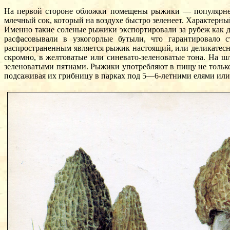
На первой стороне обложки помещены рыжики — популярнейш
млечный сок, который на воздухе быстро зеленеет. Характерный
Именно такие соленые рыжики экспортировали за рубеж как д
расфасовывали в узкогорлые бутыли, что гарантировало 
распространенным является рыжик настоящий, или деликатес
скромно, в желтоватые или синевато-зеленоватые тона. На
зеленоватыми пятнами. Рыжики употребляют в пищу не тольк
подсаживая их грибницу в парках под 5—6-летними елями или