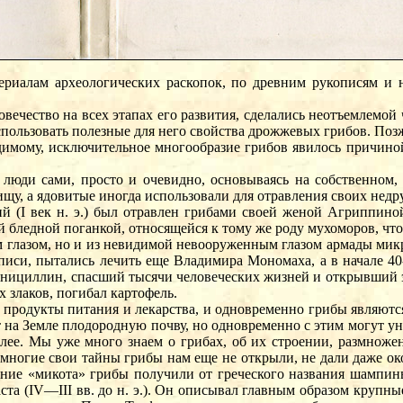
ериалам археологических раскопок, по древним рукописям и 
овечество на всех этапах его развития, сделались неотъемлемо
спользовать полезные для него свойства дрожжевых грибов. Поз
мому, исключительное многообразие грибов явилось причиной т
 люди сами, просто и очевидно, основываясь на собственном,
щу, а ядовитые иногда использовали для отравления своих недр
й (I век н. э.) был отравлен грибами своей женой Агриппино
 бледной поганкой, относящейся к тому же роду мухоморов, что
м глазом, но и из невидимой невооруженным глазом армады мик
описи, пытались лечить еще Владимира Мономаха, а в начале 4
енициллин, спасший тысячи человеческих жизней и открывший э
 злаков, погибал картофель.
продукты питания и лекарства, и одновременно грибы являютс
 на Земле плодородную почву, но одновременно с этим могут у
далее. Мы уже много знаем о грибах, об их строении, размноже
ногие свои тайны грибы нам еще не открыли, не дали даже окон
ание «микота» грибы получили от греческого названия шампин
аста (IV—III вв. до н. э.). Он описывал главным образом крупн