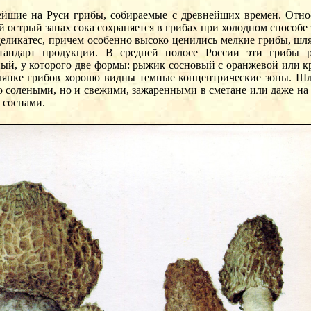
ие на Руси грибы, собираемые с древнейших времен. Относя
 острый запах сока сохраняется в грибах при холодном способе 
еликатес, причем особенно высоко ценились мелкие грибы, шл
стандарт продукции. В средней полосе России эти грибы 
ный, у которого две формы: рыжик сосновый с оранжевой или 
 шляпке грибов хорошо видны темные концентрические зоны. Ш
о солеными, но и свежими, зажаренными в сметане или даже на
 соснами.