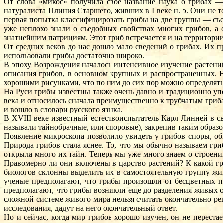
От слова «микос» получила свое название наука о грибах —
натуралиста Плиния Старшего, живших в I веке н. э. Они не
первая попытка классифицировать грибы на две группы — съе
уже неплохо знали о съедобных свойствах многих грибов, а 
знатнейшим патрициям. Этот гриб встречается и на территории
От средних веков до нас дошло мало сведений о грибах. Их 
использовали грибы достаточно широко.
В эпоху Возрождения началось интенсивное изучение растени
описания грибов, в основном крупных и распространенных. 
хорошими рисунками, что по ним до сих пор можно определять
На Руси грибы известны также очень давно и традиционно упо
века и относилось сначала преимущественно к трубчатым гриба
и вошло в словари русского языка.
В XVIII веке известный естествоиспытатель Карл Линней в с
называли тайнобрачные, или споровые), закрепив таким образо
Появление микроскопа позволило увидеть у грибов споры, об
Природа грибов стала яснее. То, что мы обычно называем гр
открыла много их тайн. Теперь мы уже много знаем о строении
Правомерно ли они включены в царство растений? К какой гр
биологов склонны выделить их в самостоятельную группу жи
ученые предполагают, что грибы произошли от бесцветных п
предполагают, что грибы возникли еще до разделения живых ор
сложной системе живого мира нельзя считать окончательно 
исследования, дадут на него окончательный ответ.
Но и сейчас, когда мир грибов хорошо изучен, он не перест