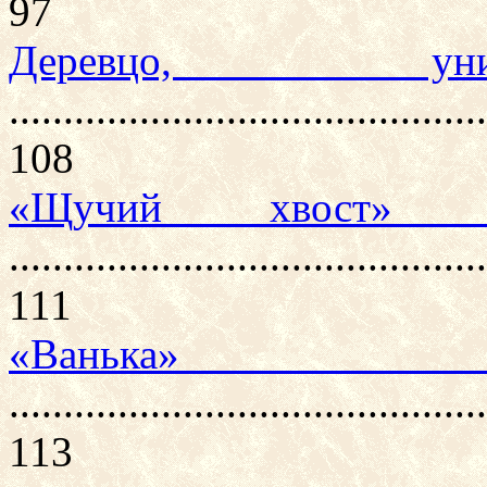
97
Деревцо, ун
............................................
108
«Щучий хвост» 
............................................
111
«Ванька» 
............................................
113