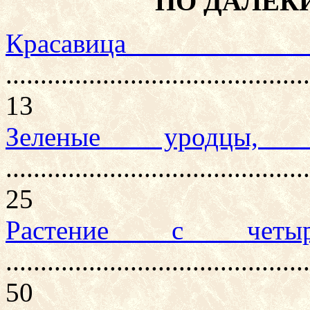
ПО ДАЛЕ
Красави
............................................
13
Зеленые уродцы,
............................................
25
Растение с четы
............................................
50