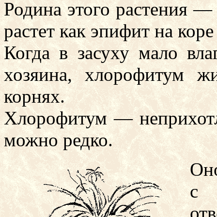
Родина этого растения —
растет как эпифит на коре
Когда в засуху мало вла
хозяина, хлорофитум жи
корнях.
Хлорофитум — неприхотли
можно редко.
Он
с 
отв