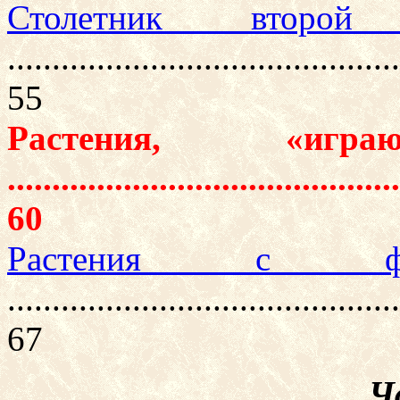
Столетник второ
............................................
55
Растения, «иг
............................................
60
Растения с фал
............................................
67
Ч