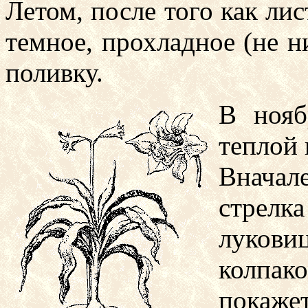
Летом, после того как лис
темное, прохладное (не 
поливку.
В нояб
теплой 
Вначал
стрел
луков
колпак
покаже