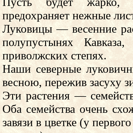
Пусть будет жарко, 
предохраняет нежные лист
Луковицы — весенние рас
полупустынях Кавказа
приволжских степях.
Наши северные луковичн
весною, пережив засуху з
Эти растения — семейст
Оба семейства очень схо
завязи в цветке (у первог