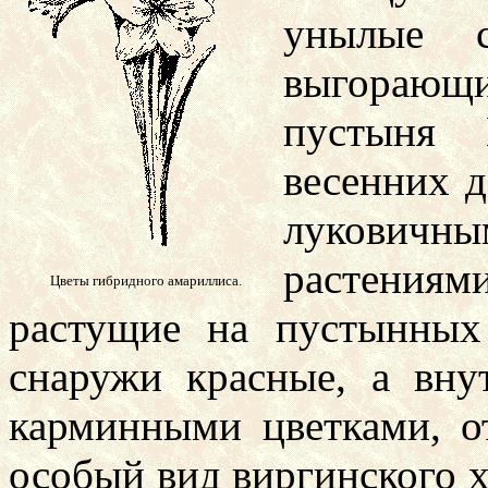
унылые с
выгорающ
пустыня 
весенних 
луковичн
растениям
Цветы гибридного амариллиса.
растущие на пустынных
снаружи красные, а вну
карминными цветками, о
особый вид виргинского х