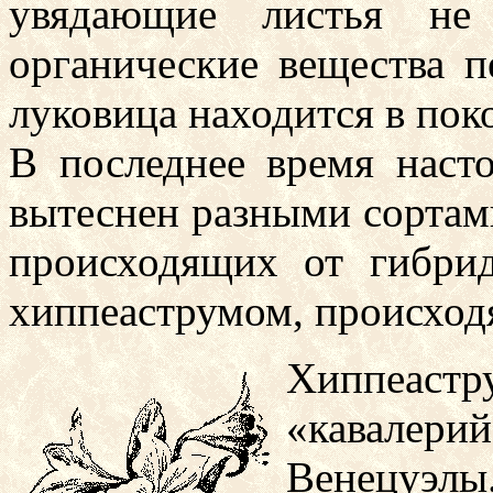
увядающие листья не
органические вещества п
луковица находится в поко
В последнее время наст
вытеснен разными сортам
происходящих от гибри
хиппеаструмом, происход
Хиппеас
«кавалерий
Венецуэлы