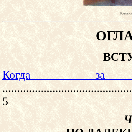
Кливия
ОГЛ
ВСТ
Когда за
............................................
5
Ч