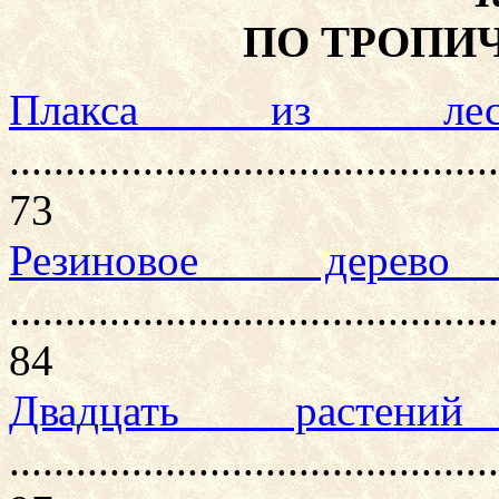
ПО ТРОПИ
Плакса из лес
............................................
73
Резиновое дерев
............................................
84
Двадцать растен
............................................