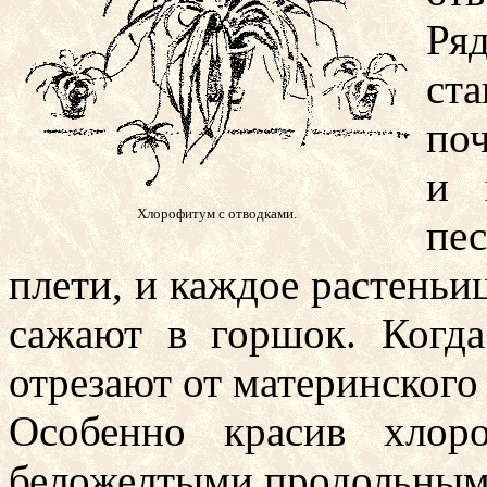
Ря
ст
по
и 
Хлорофитум с отводками.
пес
плети, и каждое растеньи
сажают в горшок. Когда
отрезают от материнского
Особенно красив хлор
беложелтыми продольными