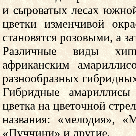
и сыроватых лесах южно
цветки изменчивой окра
становятся розовыми, а з
Различные виды хипп
африканским амариллис
разнообразных гибридных
Гибридные амариллисы
цветка на цветочной стрел
названия: «мелодия», «
«Пуччини» и другие.