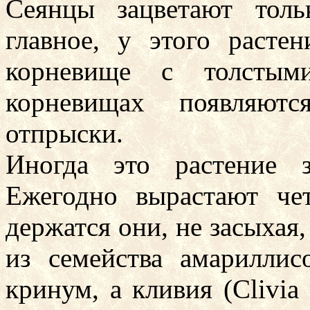
Сеянцы зацветают толь
главное, у этого расте
корневище с толстым
корневищах появляют
отпрыски.
Иногда это растение з
Ежегодно вырастают че
держатся они, не засыхая,
из семейства амарилли
кринум, а кливия (Clivia