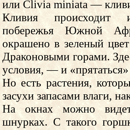
или Clivia miniata — клив
Кливия происходит и
побережья Южной Афр
окрашено в зеленый цвет
Драконовыми горами. Зде
условия, — и «прятаться»
Но есть растения, котор
засухи запасами влаги, на
На окнах можно видет
шнурках. С такого горш