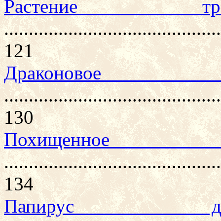
Растение тр
............................................
121
Драконо
............................................
130
Похищенно
............................................
134
Папирус др