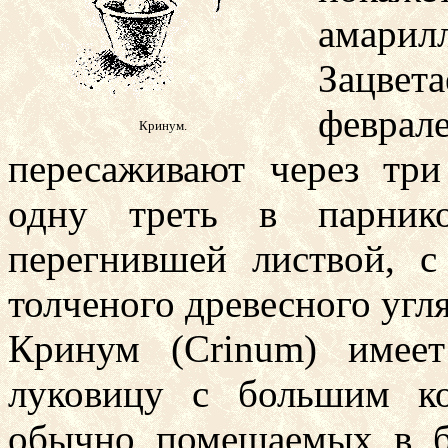
амарилл
Зацвет
февра
Кринум.
пересаживают через три
одну треть в парник
перегнившей листвой, 
толченого древесного угля
Кринум (Crinum) имее
луковицу с большим ко
обычно помещаемых в 