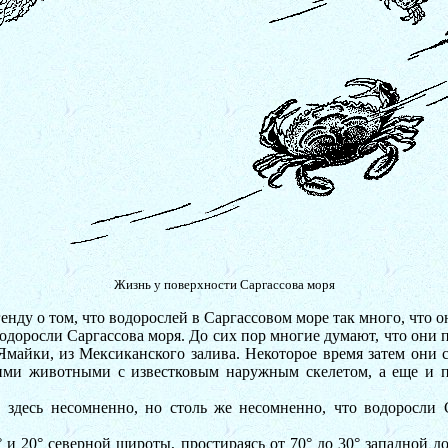
Жизнь у поверхности Саргассова моря
ду о том, что водорослей в Саргассовом море так много, что о
водоросли Саргассова моря. До сих пор многие думают, что они 
Ямайки, из Мексиканского залива. Некоторое время затем они с
ими животными с известковым наружным скелетом, а еще и п
здесь несомненно, но столь же несомненно, что водоросли 
 20° северной широты, простираясь от 70° до 30° западной до