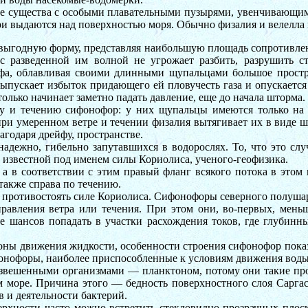
существа с особыми плавательными пузырями, увенчивающими и
и выдаются над поверхностью моря. Обычно физалия и велелла 
выгодную форму, представляя наибольшую площадь сопротивлени
с разведенной им волной не угрожает разбить, разрушить ст
фа, облавливая своими длинными щупальцами большое простр
ыпускает избыток придающего ей пловучесть газа и опускается 
лько начинает заметно падать давление, еще до начала шторма.
у и течению сифонофор: у них щупальцы имеются только на 
при умеренном ветре и течении физалия вытягивает их в виде ш
агодаря дрейфу, пространстве.
дежно, гибельно запутавшихся в водорослях. То, что это случ
известной под именем силы Кориолиса, ученого-геофизика.
а в соответствии с этим правый фланг всякого потока в этом 
также справа по течению.
ы противостоять силе Кориолиса. Сифонофоры северного полушар
авления ветра или течения. При этом они, во-первых, меньш
ше шансов попадать в участки расхождения токов, где глубин
коны движения жидкости, особенности строения сифонофор пока
нофоры, наиболее приспособленные к условиям движения воды. 
звешенными организмами — планктоном, потому они такие проз
 море. Причина этого — бедность поверхностного слоя Саргас
в и деятельности бактерий.
ерхности часто можно встретить стекловидно-прозрачных плос