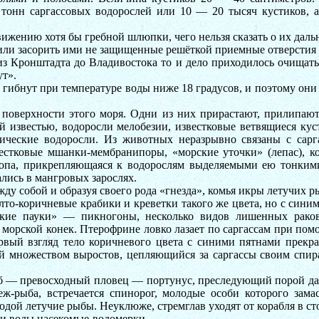
2 тонн саргассовых водорослей или 10 — 20 тысяч кустиков, 
вижению хотя бы гребной шлюпки, чего нельзя сказать о их дал
 или засорить ими не защищенные решёткой приемные отверстия 
из Кронштадта до Владивостока то и дело приходилось очищать 
ут».
гибнут при температуре воды ниже 18 градусов, и поэтому они 
поверхности этого моря. Одни из них прирастают, прилипают
 известью, водоросли мелобезии, известковые ветвящиеся куст
ические водоросли. Из животных неразрывно связаны с сарг
естковые мшанки-мембранипоры, «морские уточки» (лепас), к
иопа, прикрепляющаяся к водорослям выделяемыми ею тонкими
ись в мангровых зарослях.
ду собой и образуя своего рода «гнезда», комья икры летучих р
желто-коричневые крабики и креветки такого же цвета, но с син
кие пауки» — пикногоны, несколько видов лишенных раков
 морской конек. Птерофрине ловко лазает по саргассам при п
рвый взгляд тело коричневого цвета с синими пятнами прекрас
ый множеством выростов, цепляющийся за саргассы своим сп
аб — превосходный пловец — портунус, преследующий порой даже
ж-рыба, встречается спинорог, молодые особи которого замас
одой летучие рыбы. Неуклюже, стремглав уходят от корабля в с
ти воды насекомые-водомерки.