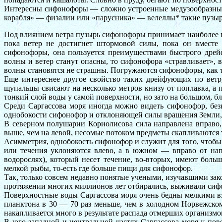
Интересны сифонофоры — сложно устроенные медузообразные 
корабля» — физалии или «парусника» — велеллы* такие пузыр
Под влиянием ветра пузырь сифонофоры принимает наиболее 
пока ветер не достигнет штормовой силы, пока он вместе 
сифонофоры, она пользуется преимуществами быстрого дрей
волны и ветер станут опасны, то сифонофора «стравливает», в
волны становятся не страшны. Погружаются сифонофоры, как то
Еще интереснее другое свойство таких дрейфующих по ветр
щупальцы свисают на несколько метров книзу от поплавка, а 
тонкий слой воды у самой поверхности, но зато на большом, бл
Среди Саргассова моря иногда можно видеть сифонофор, безна
однобокости сифонофор и отклоняющей силы вращения Земли, 
В северном полушарии Кориолисова сила направлена вправо, 
выше, чем на левой, несомые потоком предметы скапливаются 
Асимметрия, однобокость сифонофор и служит для того, чтоб
или течения уклоняются влево, а в южном — вправо от напр
водорослях), который несет течение, во-вторых, имеют боль
мелкой рыбы, то-есть где больше пищи для сифонофор.
Так, только совсем недавно понятые учеными, изучавшими за
протяжении многих миллионов лет отбирались, выживали сифо
Поверхностные воды Саргассова моря очень бедны мелкими в
планктона в 30 — 70 раз меньше, чем в холодном Норвежском
накапливается много в результате распада отмерших организмо
В юго-западной и центральной частях Саргассова моря у пов