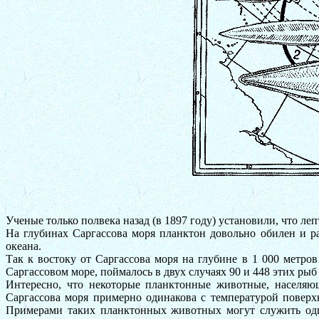
Ученые только полвека назад (в 1897 году) установили, что ле
На глубинах Саргассова моря планктон довольно обилен и р
океана.
Так к востоку от Саргассова моря на глубине в 1 000 метр
Саргассовом море, поймалось в двух случаях 90 и 448 этих рыб
Интересно, что некоторые планктонные животные, населяю
Саргассова моря примерно одинакова с температурой поверх
Примерами таких планктонных животных могут служить оди