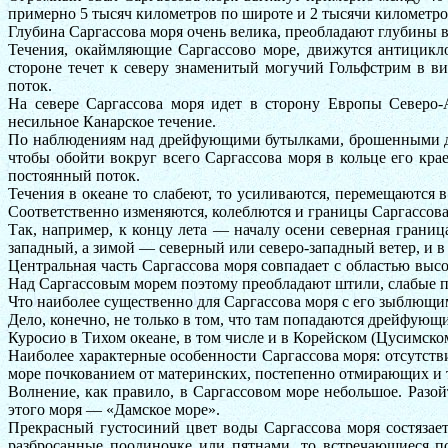
примерно 5 тысяч километров по широте и 2 тысячи километро
Глубина Саргассова моря очень велика, преобладают глубины в
Течения, окаймляющие Саргассово море, движутся антицикло
стороне течет к северу знаменитый могучий Гольфстрим в ви
поток.
На севере Саргассова моря идет в сторону Европы Северо-
несильное Канарское течение.
По наблюдениям над дрейфующими бутылками, брошенными для 
чтобы обойти вокруг всего Саргассова моря в кольце его кр
постоянный поток.
Течения в океане то слабеют, то усиливаются, перемещаются в
Соответственно изменяются, колеблются и границы Саргассова
Так, например, к концу лета — началу осени северная границ
западный, а зимой — северный или северо-западный ветер, и в
Центральная часть Саргассова моря совпадает с областью выс
Над Саргассовым морем поэтому преобладают штили, слабые п
Что наиболее существенно для Саргассова моря с его зыблющ
Дело, конечно, не только в том, что там попадаются дрейфующи
Куросио в Тихом океане, в том числе и в Корейском (Цусимско
Наиболее характерные особенности Саргассова моря: отсутстви
море почкованием от материнских, постепенно отмирающих и 
Волнение, как правило, в Саргассовом море небольшое. Разой
этого моря — «Дамское море».
Прекрасный густосиний цвет воды Саргассова моря состязает
разбросанные поодиночке или пятнами, то встречающиеся п