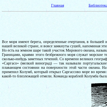
Главная
Библиотека
Все моря имеют берега, определенные очертания, в большей 
нашей великой стране, и вовсе замкнуты сушей, напоминая эти
Но есть на земном шаре такой участок Мирового океана, называ
Границами, краями этого безбрежного моря служат морские 
сколько-нибудь заметных течений. Со времени великих геогра
«Саргасо» (мелкий виноград) — так называли португальски
плавающем состоянии на поверхности этой части океана. На
применил Колумб, который открыл Саргассово море во время п
какой-то близлежащей отмели. Команда кораблей Колумба была 