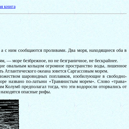
ая книга
 а с ним сообщаются проливами. Два моря, находящиеся оба в
ям, — море безбрежное, но не безграничное, не бескрайнее.
щие овальным кольцом огромное пространство воды, лишенное
ть Атлантического океана зовется Саргассовым морем.
множеством шаровидных поплавков, изобилующие в свободно-
море названо по-латыни «Травянистым морем». Слово «трава»
м Колумб предполагал тогда, что эти водоросли оторвались от
 находятся опасные рифы.