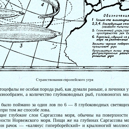
Странствования европейского угря
птоцефалы не особая порода рыб, как думали раньше, а личинки у
азнообразен, а количество глубоководных рыб, головоногих мо
ов было поймано за один лов по 6 — 8 глубоководных светящих
 при том же способе лова.
щие глубокие слои Саргассова моря, обычны на поверхности
ности Норвежского моря. Пищи же на глубинах Саргассова мо
н рачок — «калянус гиперборейский» и крылоногий моллюск 