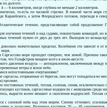
в по долготе.
 4 — 6 километров, нигде глубина не меньше 2 километров.
нически, то-есть по часовой стрелке. В южной части моря стр
де Караибского, а затем Флоридского потоков, переходя в се
Атлантическое течение, представляющее собой продолжение Г
изучения течений и над судами, покинутыми командой, но все 
аевых течений нужно от двух до трех лет. Выходом из кольца
 довольно значительных пределах. Колебания эти зависят и от 
 моря.
а Саргассова моря проходит севернее, чем зимой. Причина так
 том, что Гольфстрим мощнее всего в июле-августе.
окого давления воздуха — антициклоном, заключенным между па
еременные ветры и ясное небо.
имися непостоянными очертаниями?
е саргассы, оторванные от берегов, они могут попадаться во мно
м) проливе.
е постоянных течений, теплая, соленая, синяя, исключительно п
тонущих кустиков, саргассовые водоросли с живущими среди ни
тись, вырасти волне мешают и скопления водорослей. Теплая сп
ся с синевой неба над этим морем. Синеву оттеняют, усилива
олями и полосами. Величина кустиков 20 — 40 сантиметров. 