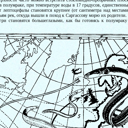
 в полумраке, при температуре воды в 17 градусов, единственны
т лептоцефалы становятся крупнее (от сантиметра над места
ьям рек, откуда вышли в поход к Саргассову морю их родители. 
 угри становятся большеглазыми, как бы готовясь к полумр