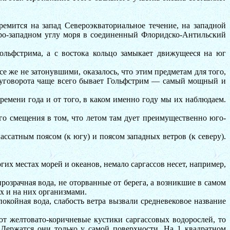
емится на запад Североэкваториальное течение, на западной
веро-западном углу моря в соединенный Флоридско-Антильский
ольфстрима, а с востока кольцо замыкает движущееся на юг
же не затонувшими, оказалось, что этим предметам для того,
-круговорота чаще всего бывает Гольфстрим — самый мощный и
времени года и от того, в каком именно году мы их наблюдаем.
ого смещения в том, что летом там дует преимущественно юго-
ссатным поясом (к югу) и поясом западных ветров (к северу).
гих местах морей и океанов, немало саргассов несет, например,
розрачная вода, не оторванные от берега, а возникшие в самом
х и на них организмами.
окойная вода, слабость ветра вызвали средневековое название
ют желтовато-коричневые кустики саргассовых водорослей, то
Держатся они только у самой поверхности. На 1 квадратном