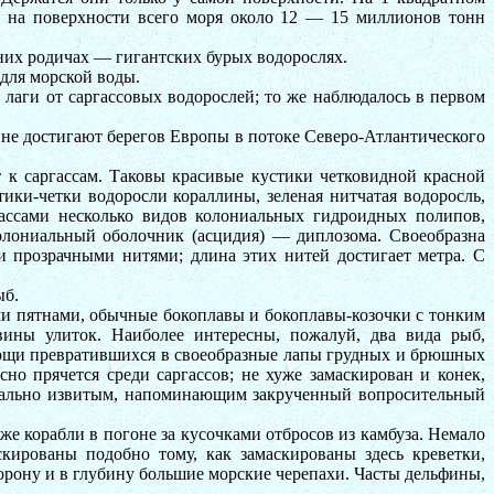
а на поверхности всего моря около 12 — 15 миллионов тонн
ьних родичах — гигантских бурых водорослях.
для морской воды.
лаги от саргассовых водорослей; то же наблюдалось в первом
не достигают берегов Европы в потоке Северо-Атлантического
 к саргассам. Таковы красивые кустики четковидной красной
ики-четки водоросли кораллины, зеленая нитчатая водоросль,
ассами несколько видов колониальных гидроидных полипов,
олониальный оболочник (асцидия) — диплозома. Своеобразна
 прозрачными нитями; длина этих нитей достигает метра. С
ыб.
ими пятнами, обычные бокоплавы и бокоплавы-козочки с тонким
ины улиток. Наиболее интересны, пожалуй, два вида рыб,
омощи превратившихся в своеобразные лапы грудных и брюшных
но прячется среди саргассов; не хуже замаскирован и конек,
ирально извитым, напоминающим закрученный вопросительный
 корабли в погоне за кусочками отбросов из камбуза. Немало
кированы подобно тому, как замаскированы здесь креветки,
торону и в глубину большие морские черепахи. Часты дельфины,