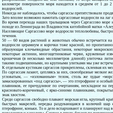
километре поверхности моря находится в среднем от 1 до 
водорослей.
Никогда не наблюдалось, чтобы саргассы препятствовали прод
Зато вполне возможно намотать саргассовые водоросли на лаг
Во время перехода наших тральщиков через Саргассово море 
походе из Ленинграда во Владивосток китобойной матки «Але
Населяющие Саргассово море водоросли теплолюбивы, быстро 
течения.
50 — 60 видов растений и животных обычно встречается на 
водоросли церамиум и корочки тоже красной, но пропитанной
образующая клочьевидные обрастания, некоторые микроскоп
некоторые актинии, многощетинковые черви, кружевные изв
крошечная (в несколько миллиметров длиной) улиточка лит
такими подвешенными, но крупными улитками мы уже встречал
К отдельным кустикам саргассов прикреплены, склеивая их меж
По саргассам лазают, цепляясь за них, своеобразные мелкие 
угловатым, — «изломанным» телом, столь же худые «морс
замаскированных «под саргассы», — это птерофрине и особый
плавников, ее причудливое по очертаниям, нескладное на пе
красновато-коричневый, с ярко-синими плавниками, покрыт
знак хвостом.
Среди саргассов свободно плавают морская игла, крупный кр
быстрых макрелей, нередка раздувающаяся в колючий шар е
птерофрине, коньки. То и дело вспархивают и планируют над в
попадаются и кашалоты. Словно в пруду, бегают по поверхнос