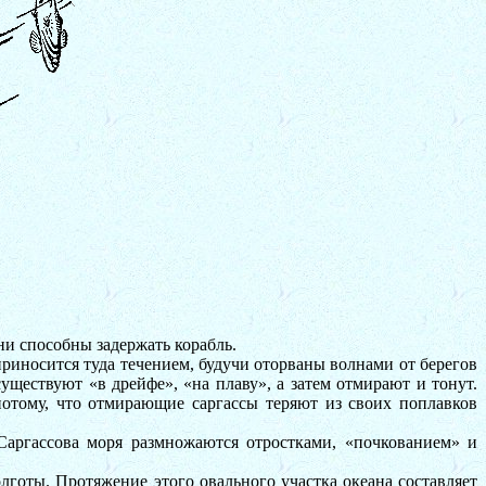
ни способны задержать корабль.
приносится туда течением, будучи оторваны волнами от берегов
уществуют «в дрейфе», «на плаву», а затем отмирают и тонут.
отому, что отмирающие саргассы теряют из своих поплавков
Саргассова моря размножаются отростками, «почкованием» и
лготы. Протяжение этого овального участка океана составляет