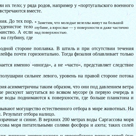
х тело; у ряда родов, например у «португальского военного
встречаются вместе.
я. До тех пор,
* Заметим, что молодые велеллы живут на большой
уденистое тело
глубине, а взрослые — у поверхности и даже частично
анство. А если
над поверхностью.
на глубину, где
одной стороне поплавка. В штиль и при отсутствии течения
лейфа почти горизонтально. Тогда физалия облавливает только
ается именно «иногда», а не «часто», представляет следствие
полушарии сильнее левого, уровень на правой стороне потока
ия асимметричны таким образом, что они под давлением ветра
е рискуют запутаться во всяком мусоре (в первую очередь в
ные воды поднимаются к поверхности, где больше планктона и
зывают могущество естественного отбора в мире животных. На
Результат отбора налицо.
рачные и синие. В верхних 200 метрах воды Саргассова моря
сова моря питательными солями фосфора и азота; таких солей
ких личинок американского и европейского речных угрей (так