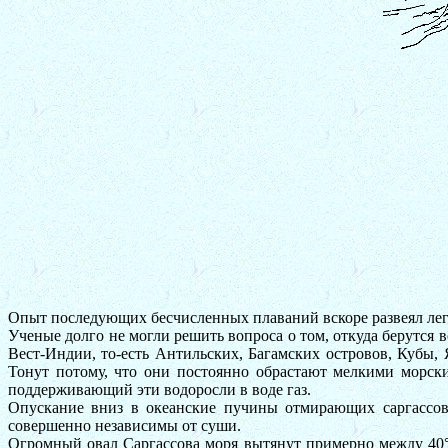
Опыт последующих бесчисленных плаваний вскоре развеял леген
Ученые долго не могли решить вопроса о том, откуда берутся 
Вест-Индии, то-есть Антильских, Багамских островов, Кубы, 
Тонут потому, что они постоянно обрастают мелкими морск
поддерживающий эти водоросли в воде газ.
Опускание вниз в океанские пучины отмирающих саргассов 
совершенно независимы от суши.
Огромный овал Саргассова моря вытянут примерно между 40° и