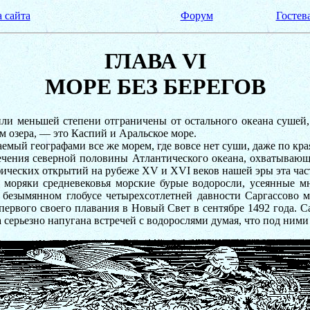
 сайта
Форум
Гостев
ГЛАВА VI
МОРЕ БЕЗ БЕРЕГОВ
или меньшей степени отграничены от остального океана сушей,
м озера, — это Каспий и Аральское море.
емый географами все же морем, где вовсе нет суши, даже по кра
течения северной половины Атлантического океана, охватываю
фических открытий на рубеже XV и XVI веков нашей эры эта час
е моряки средневековья морские бурые водоросли, усеянные 
 безымянном глобусе четырехсотлетней давности Саргассово 
ервого своего плавания в Новый Свет в сентябре 1492 года. Са
серьезно напугана встречей с водорослями думая, что под ними