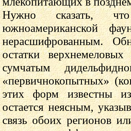
млекопитающих в позднем
Нужно сказать, что
южноамериканской фау
нерасшифрованным. Об
остатки верхнемеловых
сумчатым дидельфидн
«первичнокопытных» (ко
этих форм известны и
остается неясным, указы
связь обоих регионов ил