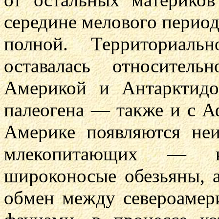
середине мелового периода
полной. Территориал
оставалась относител
Америкой и Антарктидо
палеогена — также и с 
Америке появляются неи
млекопитающих — к
широконосые обезьяны, 
обмен между североамер