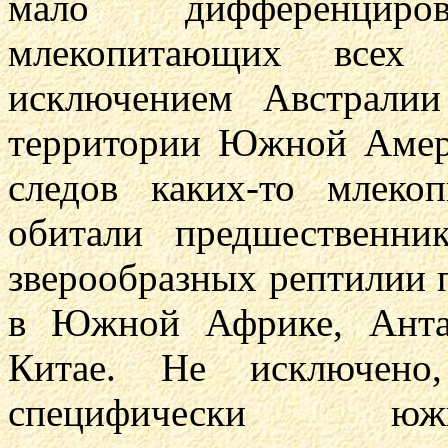
мало дифференцир
млекопитающих всех 
исключением Австрали
территории Южной Амер
следов каких-то млеко
обитали предшественн
зверообразных рептилии п
в Южной Африке, Анта
Китае. Не исключено,
специфически южн