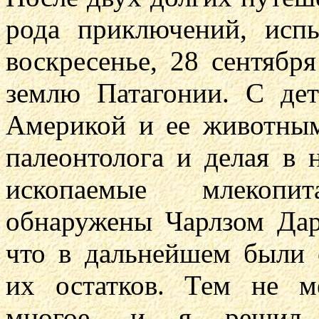
рода приключений, исп
воскресенье, 28 сентября
землю Патагонии. С де
Америкой и ее животны
палеонтолога и делая в 
ископаемые млекоп
обнаружены Чарлзом Дар
что в дальнейшем были
их остатков. Тем не м
многое, и я решил,