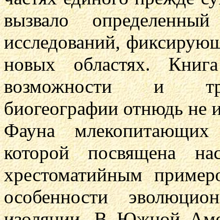
вызвало определенный
исследований, фиксирующ
новых областях. Книг
возможности и тра
биогеографии отнюдь не 
Фауна млекопитающих
которой посвящена на
хрестоматийным пример
особенности эволюцио
изоляции. В Южной Аме