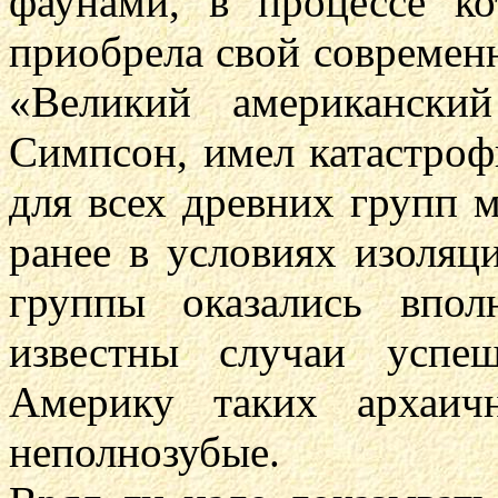
фаунами, в процессе ко
приобрела свой современн
«Великий американски
Симпсон, имел катастроф
для всех древних групп 
ранее в условиях изоля
группы оказались впол
известны случаи успе
Америку таких архаич
неполнозубые.