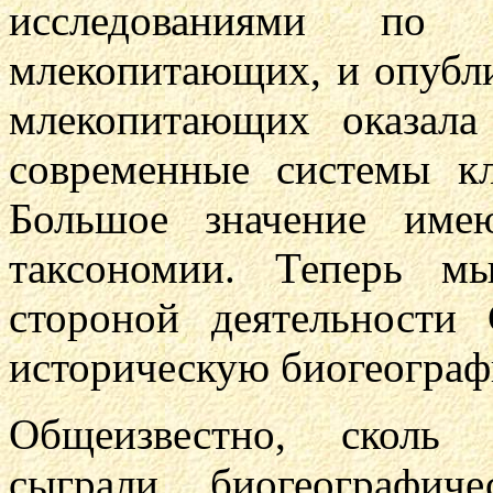
исследованиями по
млекопитающих, и опубли
млекопитающих оказала
современные системы к
Большое значение име
таксономии. Теперь м
стороной деятельност
историческую биогеогра
Общеизвестно, сколь
сыграли биогеографич