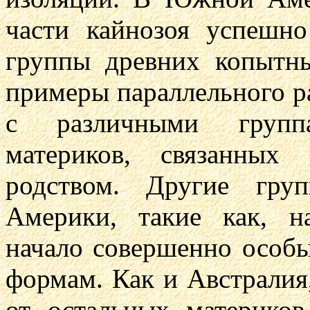
части кайнозоя успешно
группы древних копытн
примеры параллельного ра
с различными групп
материков, связанны
родством. Другие гр
Америки, такие как, н
начало совершенно осо
формам. Как и Австрали
от остальных материко