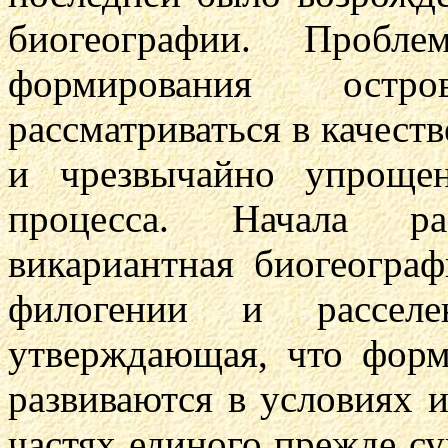
биогеографии. Пробл
формирования остр
рассматриваться в качеств
и чрезвычайно упроще
процесса. Начала ра
викариантная биогеогра
филогении и рассел
утверждающая, что фор
развиваются в условиях 
частях единого прежде су