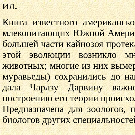
ил.
Книга известного американск
млекопитающих Южной Америк
большей части кайнозоя протека
этой эволюции возникло мн
животных; многие из них вымер
муравьеды) сохранились до н
дала Чарлзу Дарвину важне
построению его теории происхо
Предназначена для зоологов, п
биологов других специальносте