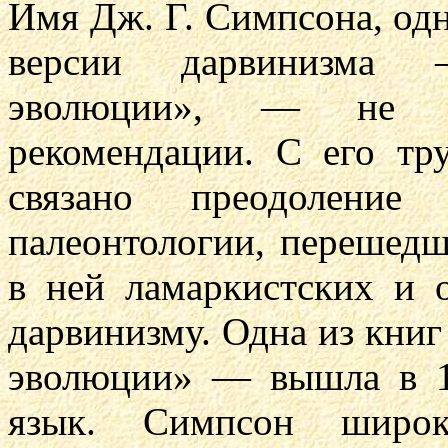
Имя Дж. Г. Симпсона, одн
версии дарвинизма 
эволюции», — не н
рекомендации. С его тр
связано преодоление
палеонтологии, перешедш
в ней ламаркистских и 
дарвинизму. Одна из кн
эволюции» — вышла в 19
язык. Симпсон широк