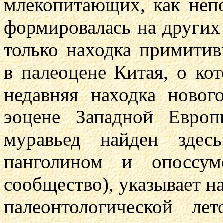
млекопитающих, как непо
формировалась на других 
только находка примитив
в палеоцене Китая, о ко
недавняя находка новог
эоцене Западной Евро
муравьед найден здес
панголином и опоссум
сообщество), указывает н
палеонтологической ле