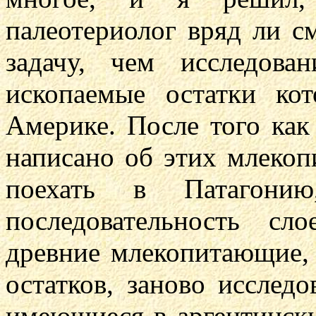
палеотериолог вряд ли с
задачу, чем исследова
ископаемые остатки к
Америке. После того как
написано об этих млеко
поехать в Патагони
последовательность сл
древние млекопитающие,
остатков, заново исслед
имеющиеся в аргентински