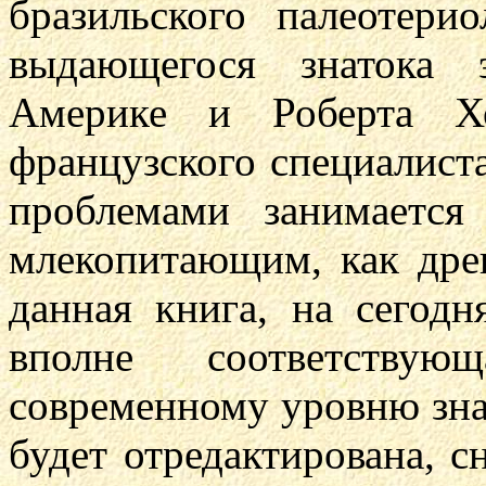
бразильского палеотери
выдающегося знатока 
Америке и Роберта Х
французского специалиста
проблемами занимается
млекопитающим, как дре
данная книга, на сегодн
вполне соответству
современному уровню знан
будет отредактирована, с