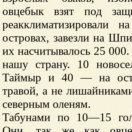
овцебык взят под защ
реакклиматизировали 
островах, завезли на Шп
их насчитывалось 25 000.
нашу страну. 10 новосе
Таймыр и 40 — на ост
травой, а не лишайникам
северным оленям.
Табунами по 10—15 гол
Они, так же как овце