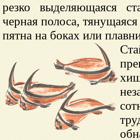
резко выделяющаяся ст
черная полоса, тянущаяся
пятна на боках или плавни
Ста
пр
хи
нез
сот
тру
об