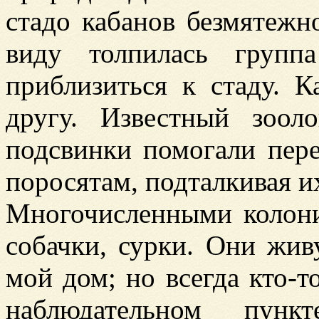
стадо кабанов безмятежно
виду толпилась групп
приблизиться к стаду. 
другу. Известный зоол
подсвинки помогали пере
поросятам, подталкивая и
Многочисленными колони
собачки, сурки. Они жи
мой дом; но всегда кто-т
наблюдательном пунк