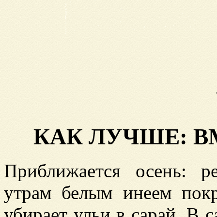
КАК ЛУЧШЕ: В
Приближается осень: р
утрам белым инеем пок
убирает ульи в сарай. В с