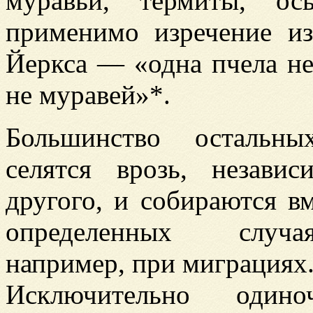
муравьи, термиты, о
применимо изречение из
Йеркса — «одна пчела н
не муравей»*.
Большинство остальны
селятся врозь, незави
другого, и собираются вм
определенных случ
например, при миграциях
Исключительно один