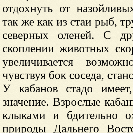
отдохнуть от назойливы
так же как из стаи рыб, т
северных оленей. С д
скоплении животных ско
увеличивается возможн
чувствуя бок соседа, ста
У кабанов стадо имеет
значение. Взрослые каб
клыками и бдительно ох
природы Дальнего Вост