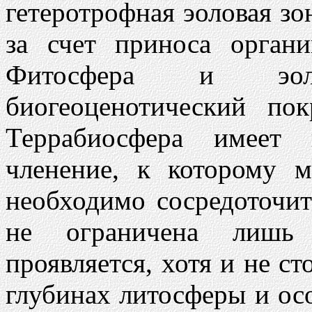
гетеротрофная эоловая з
за счет приноса орган
Фитосфера и эол
биогеоценотический по
Террабиосфера имеет 
членение, к которому 
необходимо сосредоточит
не ограничена лишь
проявляется, хотя и не ст
глубинах литосферы и ос