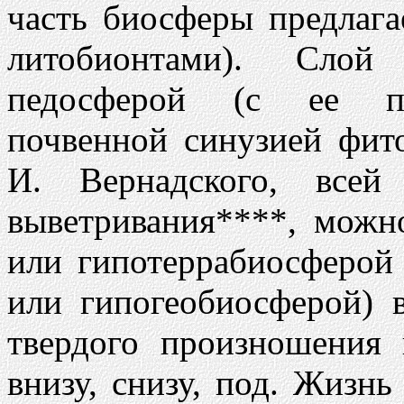
часть биосферы предлага
литобионтами). Сло
педосферой (с ее пед
почвенной синузией фит
И. Вернадского, всей
выветривания****, можн
или гипотеррабиосферой
или гипогеобиосферой) 
твердого произношения
внизу, снизу, под. Жизн