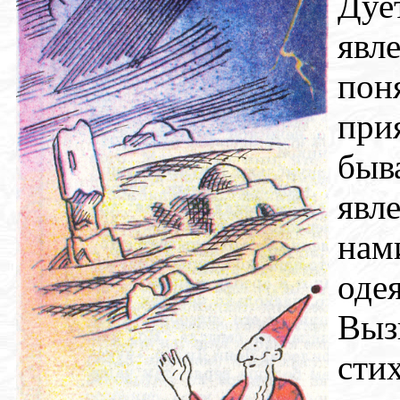
Дуе
явл
по
при
быв
явл
нам
оде
Выз
сти