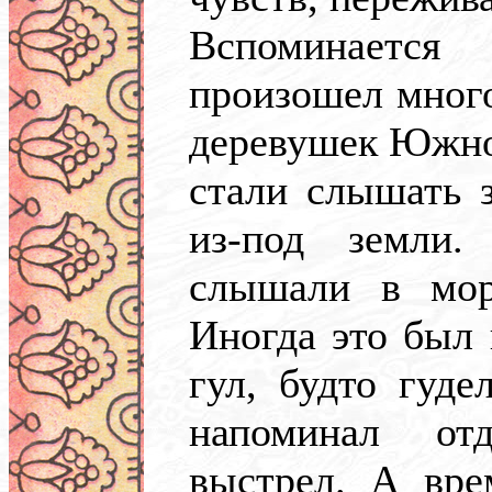
Вспоминается
произошел много
деревушек Южно
стали слышать 
из-под земли
слышали в мор
Иногда это был 
гул, будто гуде
напоминал от
выстрел. А вре