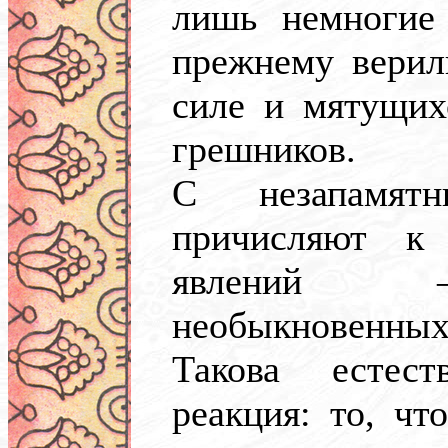
лишь немногие
прежнему верил
силе и мятущих
грешников.
С незапамят
причисляют к
явлений —
необыкновенн
Такова естест
реакция: то, чт