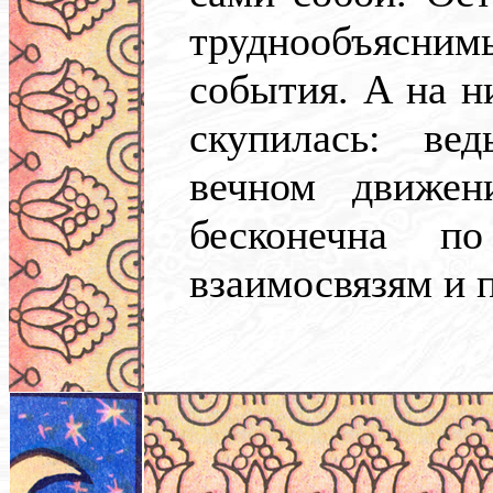
труднообъясн
события. А на н
скупилась: ве
вечном движен
бесконечна п
взаимосвязям и 