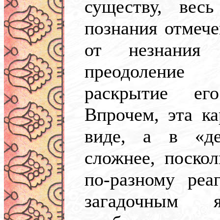
существу, весь
познания отмече
от незнания
преодоление
раскрытие ег
Впрочем, эта к
виде, а в «де
сложнее, поско
по-разному реа
загадочным я