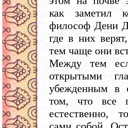
этом на почве 
как заметил к
философ Дени Д
где в них верят
тем чаще они вс
Между тем ес
открытыми гл
убежденным в е
том, что все 
естественно, т
сами собой. Ост