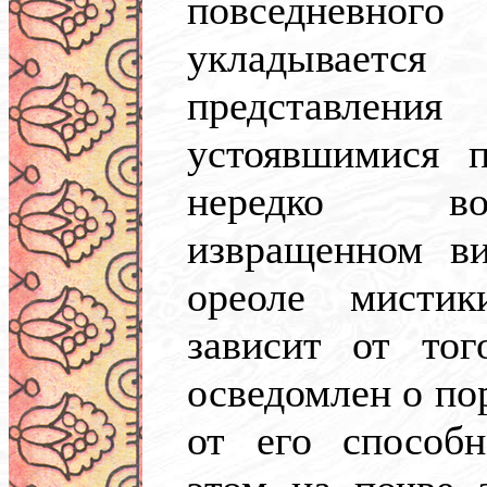
повседневно
укладывает
представления
устоявшимися 
нередко во
извращенном в
ореоле мистик
зависит от тог
осведомлен о по
от его способн