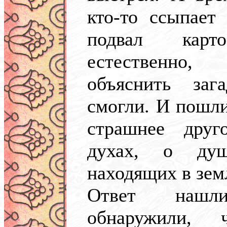
кто-то ссыпает
подвал карто
естественно,
объяснить заг
смогли. И пошли
страшнее дру
духах, о душ
находящих в земл
Ответ нашл
обнаружили, 