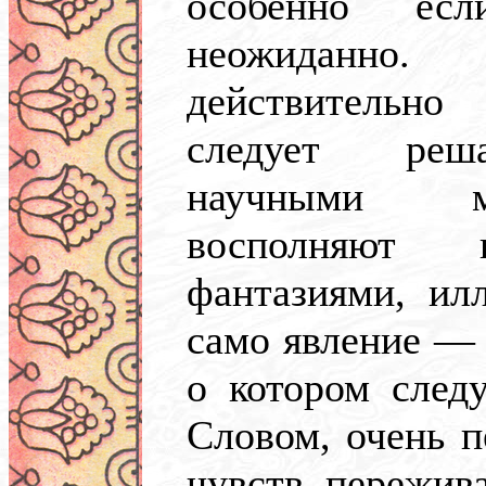
особенно ес
неожиданно
действительн
следует реш
научными м
восполняют н
фантазиями, ил
само явление — 
о котором следу
Словом, очень п
чувств, пережив