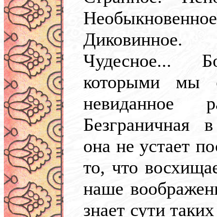
Необыкновенн
Диковинное
Чудесное... 
которыми мы о
невиданное 
Безграничная в
она не устает п
то, что восхищае
наше воображени
знает сути таких