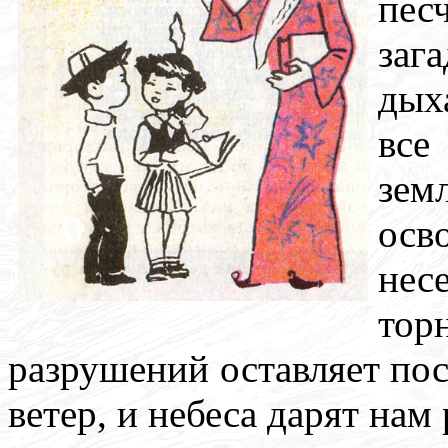
пе
заг
дых
все
зе
ос
не
то
разрушений оставляет пос
ветер, и небеса дарят нам