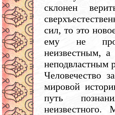
склонен вери
сверхъестеств
сил, то это ново
ему не про
неизвестным, а
неподвластным р
Человечество з
мировой истори
путь познан
неизвестного. 