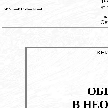
19
© 
ISBN 5—89750—026—6
Гл
Эн
КНИ
ОБ
В НЕ