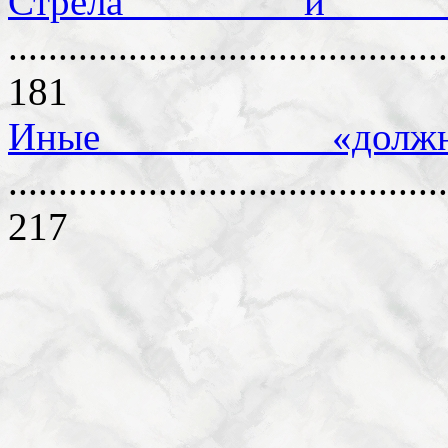
Стрела и л
............................................
181
Иные «должно
............................................
217