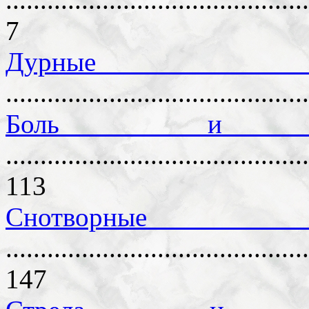
7
Дурные п
...........................................
Боль и е
............................................
113
Снотворн
............................................
147