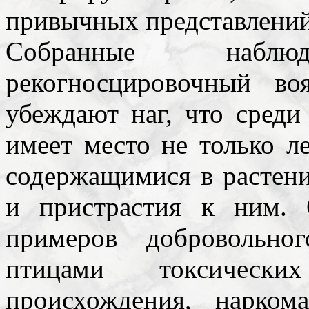
привычных представлений
Собранные наблю
рекогносцировочный во
убеждают наг, что сред
имеет место не только л
содержащимися в растени
и пристрастия к ним. 
примеров добровольно
птицами токсически
происхождения, нарко