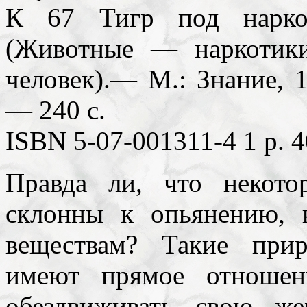
К 67 Тигр под нарко
(Животные — наркоти
человек).— М.: Знание, 1
— 240 с.
ISBN 5-07-001311-4 1 р. 4
Правда ли, что некот
склонны к опьянению, 
веществам? Такие прир
имеют прямое отношен
обездвиживать свою ж