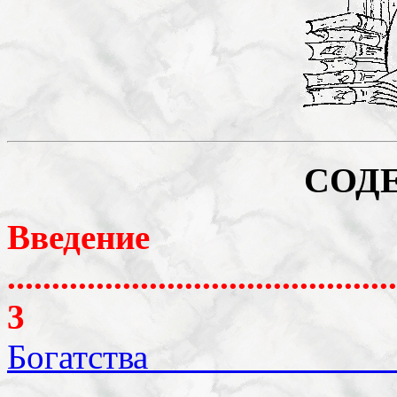
СОД
Введение
............................................
3
Богатства 
............................................