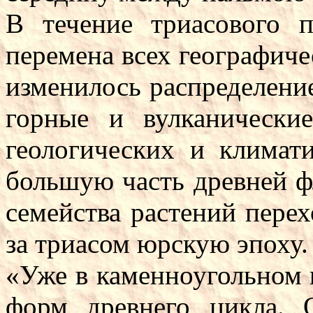
В течение триасового 
перемена всех географиче
изменилось распределени
горные и вулканически
геологических и климат
большую часть древней 
семейства растений пере
за триасом юрскую эпоху.
«Уже в каменноугольном 
форм древнего цикла. 