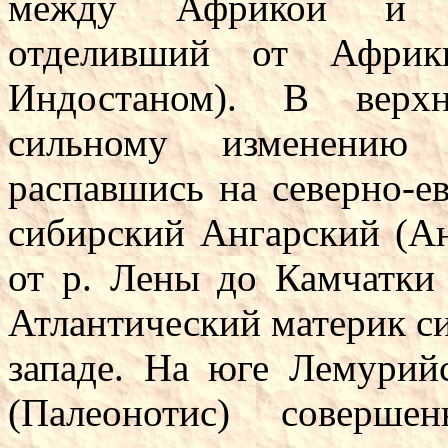
между Африкой и Ма
отделивший от Африк
Индостаном). В верхн
сильному изменению П
распавшись на северно-е
сибирский Ангарский (Ан
от р. Лены до Камчатки 
Атлантический материк с
западе. На юге Лемурий
(Палеонотис) соверше