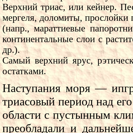
Верхний триас, или кейнер. Пе
мергеля, доломиты, прослойки 
(напр., мараттиевые папоротн
континентальные слои с расти
др.).
Самый верхний ярус, рэтическ
остатками.
Наступания моря — ипгр
триасовый период над его
области с пустынным клим
преобладали и дальнейш