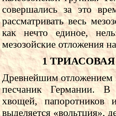
совершались за это вре
рассматривать весь мезоз
как нечто единое, нел
мезозойские отложения на
1 ТРИАСОВА
Древнейшим отложением э
песчаник Германии. В
хвощей, папоротников 
выделяется «вольтция», де