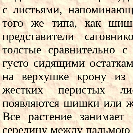
с листьями, напоминаю
того же типа, как шиш
представители саговни
толстые сравнительно с
густо сидящими остатка
на верхушке крону из
жестких перистых ли
появляются шишки или ж
Все растение занимает
середину между пальмою 