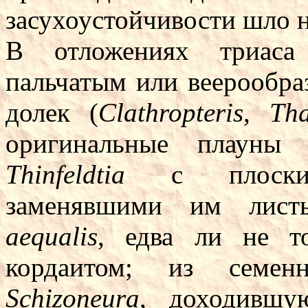
засухоустойчивости шло 
В отложениях триаса
пальчатым или веерообр
долек (
Clathropteris
,
Tha
оригинальные плаун
Thinfeldtia
с плоскими
заменявшими им лис
aequalis
, едва ли не т
кордаитом; из семен
Schizoneura
, доходившу