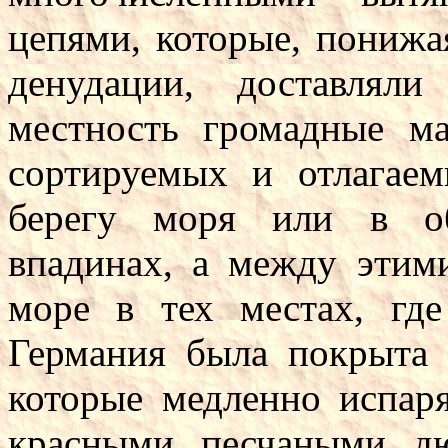
цепями, которые, понижа
денудации, доставля
местность громадные ма
сортируемых и отлагае
берегу моря или в об
впадинах, а между этим
море в тех местах, гд
Германия была покрыта
которые медленно испар
красными песчаными д