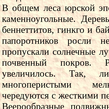
В общем леса юрской эп
каменноугольные. Дерев
беннеттитов, гинкго и ба
папоротников росли н
пропускали солнечные лу
почвенный покров. Р
увеличилось. Так, л
многоперистыми мелк
чередуются с жесткими п
Веерообразные подвижн