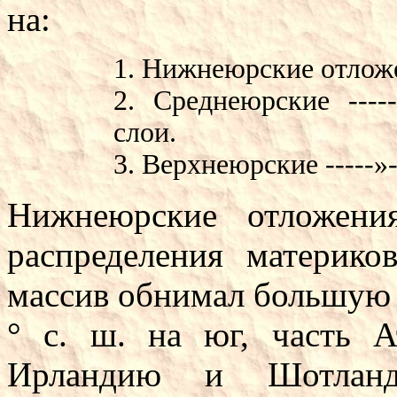
на:
1. Нижнеюрские отложе
2. Среднеюрские -----
слои.
3. Верхнеюрские -----»
Нижнеюрские отложени
распределения материко
массив обнимал большую 
° с. ш. на юг, часть А
Ирландию и Шотланд