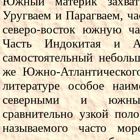
Южный материк захват
Уругваем и Парагваем, ча
северо-восток южную ча
Часть Индокитая и Ав
самостоятельный неболь
же Южно-Атлантического
литературе особое наи
северными и южным
сравнительно узкой поло
называемого часто мо