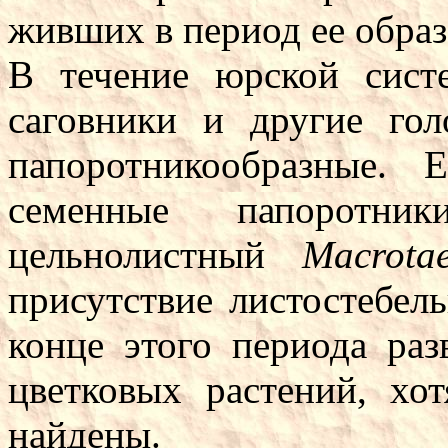
живших в период ее образ
В течение юрской сист
саговники и другие гол
папоротникообразные. 
семенные папоротн
цельнолистный
Macrotae
присутствие листостебел
конце этого периода ра
цветковых растений, х
найдены.