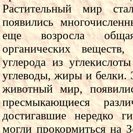
Растительный мир ста
появились многочислен
еще возросла общая
органических веществ
углерода из углекислоты
углеводы, жиры и белки. 
животный мир, появили
пресмыкающиеся разл
достигавшие нередко г
могли прокормиться на З