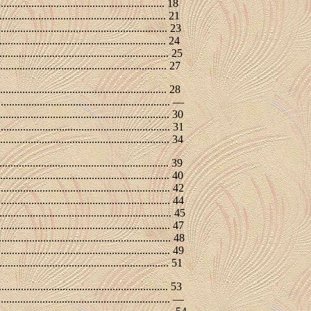
....................................................... 18
..................................................... 21
................................................ 23
.................................................... 24
......................................................... 25
................................................... 27
............................................................. 28
.................................................. —
.................................................. 30
................................................ 31
........................................................... 34
.............................................................. 39
................................................... 40
....................................................... 42
...................................................... 44
..................................................... 45
......................................................... 47
........................................................... 48
......................................................... 49
.......................................................... 51
.............................................................. 53
........................................................ —