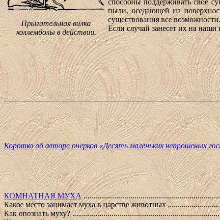
способны поддерживать свое су
пыли, оседающей на поверхнос
существования все возможности
Прыгательная вилка
Если случай занесет их на наши 
коллемболы в действии.
Коротко об авторе очерков «Десять маленьких непрошеных го
КОМНАТНАЯ МУХА
.....................................................................
Какое место занимает муха в царстве животных .......................................
Как опознать муху? ...............................................................................