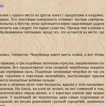
га
ем с одного места на другое пакет с продуктами в кладовке,
здание. Его блестящая поверхность отливает чистым серебром.
я попытка к бегству легко пресекается верно нацеленным ударом
смотреть как следует это юркое существо. Прежде чем успеешь к
бесформенное пятнышко, вроде тех, что остаются на месте, где
омых, членистое. Чешуйница имеет шесть ножек, а вот чтобы
 таракана, а три подобных антеннам отростка, направленных по
блением. Все продолговатое тело сахарной чешуйницы покрыто
нкая серебряная пыль. Подобные хитиновые чешуйки не так уж
кому строению и переливам мельчайших, выстилающих крылья
саются неопытные ребячьи пальцы.
 моли и личинки мухи тоже бескрылы, крылья у этих насекомых
рылатым. Ни блоха, ни клоп не летают, но нет сомнений в том,
разитического образа жизни, и у взрослых клопов еще можно
ганов. У маленькой же чешуйницы даже самые отдаленные ее
большой, но весьма разноликой группой сородичей, лишенных
пох.