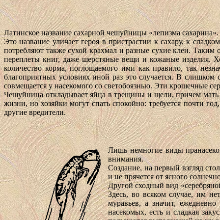
Латинское название сахарной чешуйницы «лепизма сахарина».
Это название уличает героя в пристрастии к сахару, к слад
потребляют также сухой крахмал и разные сухие клеи. Таким 
переплеты книг, даже шерстяные вещи и кожаные изделия. Х
количество корма, поглощаемого ими как правило, так незн
благоприятных условиях иной раз это случается. В слишком 
совмещается у насекомого со светобоязнью. Эти крошечные сер
Чешуйница откладывает яйца в трещины и щели, причем мать н
жизни, но хозяйки могут спать спокойно: требуется почти го
другие вредители.
Лишь немногие виды пранасеко
внимания.
Создание, на первый взгляд сто
и не прячется от ясного солнечн
Другой сходный вид «серебряной
Здесь, во всяком случае, им н
муравьев, а значит, ежедневно
насекомых, есть и сладкая заку