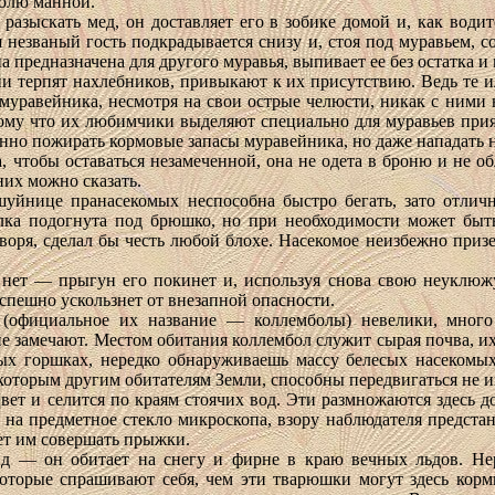
олю манной.
разыскать мед, он доставляет его в зобике домой и, как водит
мя незваный гость подкрадывается снизу и, стоя под муравьем
а предназначена для другого муравья, выпивает ее без остатка и
и терпят нахлебников, привыкают к их присутствию. Ведь те и
муравейника, несмотря на свои острые челюсти, никак с ними н
му что их любимчики выделяют специально для муравьев приятн
анно пожирать кормовые запасы муравейника, но даже нападать 
 чтобы оставаться незамеченной, она не одета в броню и не о
них можно сказать.
уйнице пранасекомых неспособна быстро бегать, зато отличн
ка подогнута под брюшко, но при необходимости может быть 
воря, сделал бы честь любой блохе. Насекомое неизбежно призе
нет — прыгун его покинет и, используя снова свою неуклюжу
успешно ускользнет от внезапной опасности.
(официальное их название — коллемболы) невелики, много
е замечают. Местом обитания коллембол служит сырая почва, их 
х горшках, нередко обнаруживаешь массу белесых насекомых 
оторым другим обитателям Земли, способны передвигаться не ина
ет и селится по краям стоячих вод. Эти размножаются здесь до
 на предметное стекло микроскопа, взору наблюдателя предста
ет им совершать прыжки.
 — он обитает на снегу и фирне в краю вечных льдов. Нере
оторые спрашивают себя, чем эти тварюшки могут здесь корми