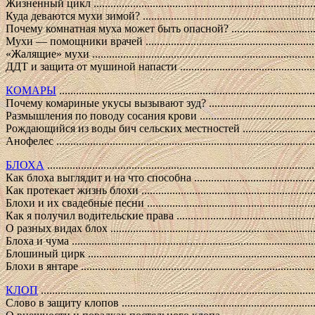
Жизненный цикл ...................................................................................
Куда деваются мухи зимой? ....................................................................
Почему комнатная муха может быть опасной? ..........................................
Мухи — помощники врачей ....................................................................
«Жалящие» мухи ...................................................................................
ДДТ и защита от мушиной напасти .........................................................
КОМАРЫ
..........................................................................................
Почему комариные укусы вызывают зуд? .................................................
Размышления по поводу сосания крови ....................................................
Рождающийся из воды бич сельских местностей .......................................
Анофелес ..............................................................................................
БЛОХА
..............................................................................................
Как блоха выглядит и на что способна .....................................................
Как протекает жизнь блохи ....................................................................
Блохи и их свадебные песни ...................................................................
Как я получил водительские права ..........................................................
О разных видах блох .............................................................................
Блоха и чума .........................................................................................
Блошиный цирк .....................................................................................
Блохи в янтаре ......................................................................................
КЛОП
................................................................................................
Слово в защиту клопов ..........................................................................