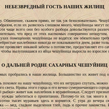
НЕБЕЗВРЕДНЫЙ ГОСТЬ НАШИХ ЖИЛИЩ
кому. Обвинение, скажем прямо, не так уж безосновательно. Че
образом, если их развелось слишком много, чешуйницы могут поя
отя чаще всего они без особого разбора довольствуются разл
ачительно, что вред от этих насекомых совершенно неощутим, 
сухих помещениях чешуйницы не водятся: им обязательно требуе
ебристые нахлебники никогда не показываются днем, разве толь
е проявляет никакой заботы о потомстве, предоставляет его сам
д, чтобы вылупившаяся из яйца чешуйница выросла во взрослое
О ДАЛЬНЕЙ РОДНЕ САХАРНЫХ ЧЕШУЙНИЦ
мых пробрались в наши жилища. Большинство их живет под о
ль похожее на нашу чешуйницу, что их нетрудно спутать, можно 
ого света. Нравы этого горца и его вечно сумерничающего сород
 рыбки» живет как нахлебник в муравейниках. Следует признат
ет нужды заботиться о пропитании. Потому-то их так много в
 сотни тысяч муравьев здесь и кормятся. С утра до вечера 
ска — мед, сладкие выделения тлей, падь и прочие лакомства.