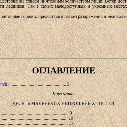
ществование совсем ничтожным количеством пищи. Ветер доста
ти ледников. Так в самых малодоступных и укромных местах
.
цветочные горшки, предоставим им без раздражения и недовольст
ОГЛАВЛЕНИЕ
стей»
................................................. 5
Карл Фриш
ДЕСЯТЬ МАЛЕНЬКИХ НЕПРОШЕНЫХ ГОСТЕЙ
............................................................. 9
............................................... 10
........................................................ 17