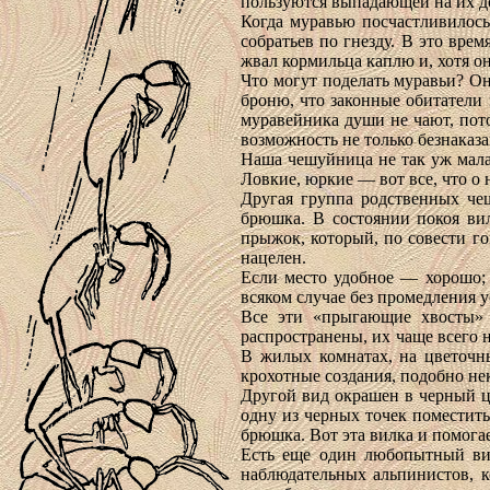
пользуются выпадающей на их д
Когда муравью посчастливилось 
собратьев по гнезду. В это вре
жвал кормильца каплю и, хотя он
Что могут поделать муравьи? Он
броню, что законные обитатели 
муравейника души не чают, пото
возможность не только безнаказ
Наша чешуйница не так уж мала,
Ловкие, юркие — вот все, что о 
Другая группа родственных чеш
брюшка. В состоянии покоя вил
прыжок, который, по совести го
нацелен.
Если место удобное — хорошо; 
всяком случае без промедления 
Все эти «прыгающие хвосты» 
распространены, их чаще всего н
В жилых комнатах, на цветочны
крохотные создания, подобно нек
Другой вид окрашен в черный цв
одну из черных точек поместить
брюшка. Вот эта вилка и помога
Есть еще один любопытный вид
наблюдательных альпинистов, к