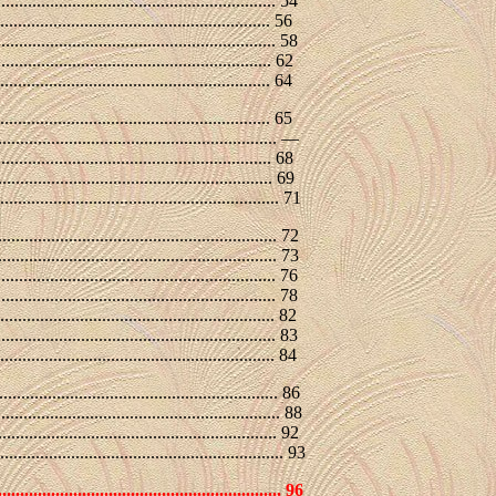
.................................................. 54
...................................................... 56
....................................................... 58
.................................................... 62
............................................. 64
.............................................................. 65
.................................................... —
....................................................... 68
..................................................... 69
................................................ 71
................................................................ 72
.................................................... 73
..................................................... 76
................................................. 78
............................................................ 82
........................................................... 83
......................................................... 84
................................................................ 86
........................................................ 88
....................................................... 92
................................................... 93
.................................................... 96