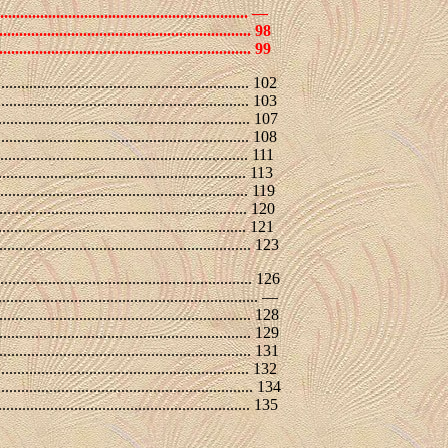
........................................................... —
.................................................... 98
................................................... 99
................................................................ 102
........................................................... 103
........................................................... 107
........................................................ 108
.......................................................... 111
........................................................ 113
.......................................................... 119
........................................................... 120
.......................................................... 121
........................................................... 123
................................................................. 126
........................................................... —
........................................................... 128
......................................................... 129
....................................................... 131
............................................................ 132
.......................................................... 134
................................................................ 135