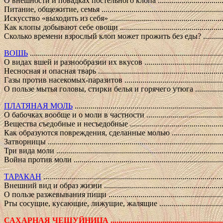
О внешности и повадках постельного клопа .............................................
Питание, общежитие, семья ....................................................................
Искусство «выходить из себя» ................................................................
Как клопы добывают себе овощи .............................................................
Сколько времени взрослый клоп может прожить без еды? ..........................
ВОШЬ
................................................................................................
О видах вшей и разнообразии их вкусов ..................................................
Несносная и опасная тварь .....................................................................
Газы против насекомых-паразитов ..........................................................
О пользе мытья головы, стирки белья и горячего утюга .............................
ПЛАТЯНАЯ МОЛЬ
.........................................................................
О бабочках вообще и о моли в частности .................................................
Вещества съедобные и несъедобные ........................................................
Как образуются повреждения, сделанные молью .......................................
Затворницы ..........................................................................................
Три вида моли .......................................................................................
Война против моли ................................................................................
ТАРАКАН
.........................................................................................
Внешний вид и образ жизни ...................................................................
О пользе разжевывания пищи .................................................................
Рты сосущие, кусающие, лижущие, жалящие .............................................
САХАРНАЯ ЧЕШУЙНИЦА ....................................................................