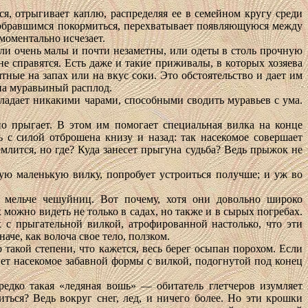
ся, отрыгивает каплю, распределяя ее в семейном кругу среди
, собравшимся покормиться, перехватывает появляющуюся между
 моментально исчезает.
ли очень малы и почти незаметны, или одеты в столь прочную
е справятся. Есть даже и такие приживалы, в которых хозяева
ые на запах или на вкус соки. Это обстоятельство и дает им
на муравьиный расплод.
бладает никакими чарами, способными сводить муравьев с ума.
о прыгает. В этом им помогает специальная вилка на конце
с силой отброшена книзу и назад: так насекомое совершает
млится, но где? Куда занесет прыгуна судьба? Ведь прыжок не
ю маленькую вилку, попробует устроиться получше; и уж во
 мельче чешуйниц. Вот почему, хотя они довольно широко
можно видеть не только в садах, но также и в сырых погребах.
с прыгательной вилкой, атрофированной настолько, что эти
че, как волоча свое тело, ползком.
 такой степени, что кажется, весь берег осыпан порохом. Если
нет насекомое забавной формы с вилкой, подогнутой под конец
дко такая «ледяная вошь» — обитатель глетчеров изумляет
ться? Ведь вокруг снег, лед, и ничего более. Но эти крошки