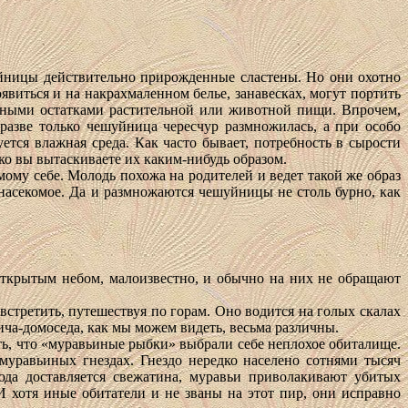
шуйницы действительно прирожденные сластены. Но они охотно
виться и на накрахмаленном белье, занавесках, могут портить
ичными остатками растительной или животной пищи. Впрочем,
разве только чешуйница чересчур размножилась, а при особо
тся влажная среда. Как часто бывает, потребность в сырости
ко вы вытаскиваете их каким-нибудь образом.
ому себе. Молодь похожа на родителей и ведет такой же образ
 насекомое. Да и размножаются чешуйницы не столь бурно, как
ткрытым небом, малоизвестно, и обычно на них не обращают
встретить, путешествуя по горам. Оно водится на голых скалах
ича-домоседа, как мы можем видеть, весьма различны.
ь, что «муравьиные рыбки» выбрали себе неплохое обиталище.
 муравьиных гнездах. Гнездо нередко населено сотнями тысяч
сюда доставляется свежатина, муравьи приволакивают убитых
 И хотя иные обитатели и не званы на этот пир, они исправно