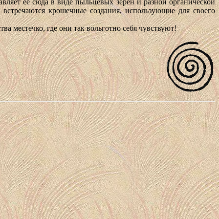
вляет ее сюда в виде пыльцевых зерен и разной органической
 встречаются крошечные создания, использующие для своего
ва местечко, где они так вольготно себя чувствуют!