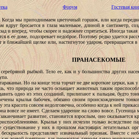
ека
Форум
Гостевая кни
Когда мы приподнимаем цветочный горшок, или когда передвига
м вдруг бросается в глаза маленькое, длиной в сантиметр, со
зад и вперед, чтобы скорее и надежнее спрятаться. Иногда така
ется в ее доме, подозревает недоброе. Поэтому редко удается рас
т в ближайшей щелке или, настигнутое ударом, превращается в 
ПРАНАСЕКОМЫЕ
ребряной рыбкой. Тело ее, как и у большинства других насек
упа.
раканьи. Но на конце тела торчат не две короткие церки, как у
ешь, что природа не часто оснащает животных таким приспосо
авить одно из этих созданий, прилипают к пальцам, будто то
цвечены крылья бабочек, обязано своим происхождением тон
 эта красота совсем недолговечна, особенно когда к ней прика
на вовсе не имеет. Сделаем ударение на слово вовсе. Гусеница
е заканчивает развитие, становится взрослым, оно оказывается к
испособлениями. Крылья у них исчезли только вследствие па
щие существование у них в прошлом настоящих летательных ор
бескрылость представляет изначальный признак. Вместе с не
й как живой памятник, как пережиток давным-давно минувших э