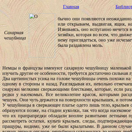
Главная
Библиот
бычно они появляются неожиданно. 
или открываем, выдвигая, ящик, на
Извиваясь, оно испуганно мечется в
Сахарная
хозяйки, которая во всем, что движ
чешуйница
нему приглядеться, оно уже исчезае
была раздавлена моль.
Немцы и французы именуют сахарную чешуйницу маленькой се
изучить другие ее особенности, требуется достаточно сильная л
Два щетинистых усика на голове чешуйницы очень похожи на та
одному в стороны и назад. Разглядывая их, невольно отмеча
снаружи мелкими сверкающими блестками, которые, если разд
редки у насекомых. Все великолепие красок, которыми рас
чешуек. Они чуть держатся на поверхности крылышек, и потому
У чешуйницы в сверкающее платье одето лишь тело, крыльев о
образуются позже, на стадии куколки, так что когда насекомо
что их прапрапредки обладали вполне развитыми летными пр
рассмотреть остатки, культи крыльев, следы, подтверждаю
пращуры, видимо, уже не были крылатыми. В данном случае 
всяких летных органов, чешуйница сохранилась до наших дне