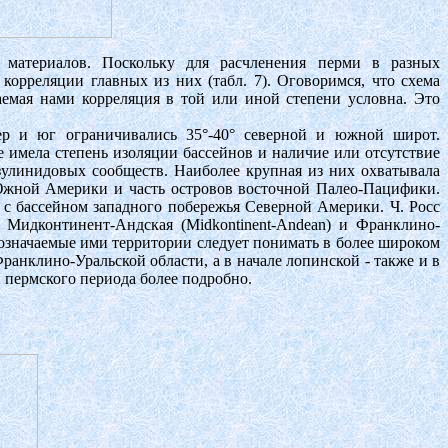
о материалов. Поскольку для расчленения перми в разных
орреляции главных из них (табл. 7). Оговоримся, что схема
аемая нами корреляция в той или иной степени условна. Это
р и юг ограничивались 35°-40° северной и южной широт.
 имела степень изоляции бассейнов и наличие или отсутствие
зулинидовых сообществ. Наиболее крупная из них охватывала
Южной Америки и часть островов восточной Палео-Пацифики.
 с бассейном западного побережья Северной Америки. Ч. Росс
, Мидконтинент-Андская (Midkontinent-Andean) и Франклино-
 обозначаемые ими территории следует понимать в более широком
анклино-Уральской области, а в начале лопинской - также и в
 пермского периода более подробно.