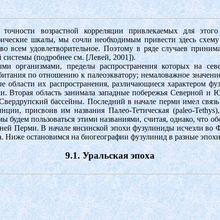
 точности возрастной корреляции привлекаемых для этог
фические шкалы, мы сочли необходимым привести здесь схему к
 во всем удовлетворительное. Поэтому в ряде случаев приним
системы (подробнее см. [Левей, 2001]).
и организмами, пределы распространения которых на севе
итания по отношению к палеоэкватору; немаловажное значение
е области их распространения, различающиеся характером фу
ки. Вторая область занимала западные побережья Северной и 
 Свердрупский бассейны. Последний в начале перми имел связь
инции, присвоив им названия Палео-Тетическая (paleo-Tethys)
м мы будем пользоваться этими названиями, считая, однако, что
нней Перми. В начале янсинской эпохи фузулиниды исчезли во Фр
. Ниже остановимся на биогеографии фузулинид в разные эпохи
9.1. Уральская эпоха