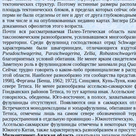
тектонических структур. Поэтому истинные размеры распол
площадь тектонических блоков, в пределах которых сейчас об
перми не были отделены от нее и друг от друга глубоководным
в том числе и на опубликованных недавно картах Зиглера [Zi
доказанных офиолитов этого возраста.
Почти вся рассматриваемая Палео-Тетическая область нахо
таксономическим разнообразием, усиливавшимся многообрази
территории. Среди фузулинид господствовал отряд Schwagerini
характерными были швагеринидеи, отличающиеся вздут
Pseudoschwagerina, Paraschwagerina, Zellia, Robustoschwageri
благоприятных условий обитания. Не менее ярким свидетелем 
Заметную роль в фузулинидовом сообществе занимали род
Quas
Сейчас трудно говорить о каком-либо провинциализме в расп
этой области. Наиболее разнообразно эти сообщества представ
1998], Ферганы [Бенш, 1962; 1972], Синцзяня, Кунь-Луня, южно
севере Тетиса. Не менее разнообразны ассельско-сакмарски
Гондванских районов Тетиса, то тут картина иная. Ассельские
говорилось, обеднены. Юго-восточнее, в полосе, захватыв
фузулиниды отсутствуют. Появляются они в сакмарских отл
Встречаются монодиексодины и эопарафузулины, обитавшие в
Тетиса, отмечены лишь на самом севере обозначенной тер
распространения в отдельную провинцию - Южнотетическую.
Ассельско-сакмарские фузулиниды отмечены в некоторых терр
Южного Китая, также характеризуясь разнообразием и присутст
Мидконтинент-Андская область
охватывала западное побере