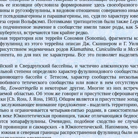
пень ее изоляции обусловила формирование здесь своеобразног
лины и ругозофузулины, в видовом отношении совершенно иные, 
ют псевдошвагерины и парашвагерины, но, судя по характеру юв
зреза серии Вольфкэмп. Потомками тритицитесов были также
Lept
о подчиненное значение в сообществе имели такие роды, как
S
шубертелл, встречаются там крайне редко.
вная территория или террейн Сономия (Sonomia), фрагменты к
 фузулинид из этого террейна описан Дж. Скиннером и Г. Уильд
присутствием эндемичных родов
Klamathina
,
Cuniculinella
и
Mccl
тинента, но для них не характерны. Все это позволяет выдел
йский и Свердрупский бассейны, и частично аляскинскую час
льной степени определяло характер фузулинидового сообщества 
единяющего бассейн с Тетисом, характер сообщества несколь
любивого тетического сообщества или вовсе в нем отсутству
lla, Eowaeringella
и некоторые другие. Многие из них встреч
аемой областью. Об этом же говорит и присутствие сферошвагер
[Ch. Ross, J. Ross, 1983]. Общим является и присутствие эопа
делали заслуживающее внимание предложение - выделить террито
ально и ограничивается четырьмя-пятью родами, в самостоят
ком веке Южнотетическая провинция, также отличающаяся бедно
тся эопарафузулины. Очевидно, подобное сходство не случа
ой провинции и сакмарских - в Южнотетической. Напомним, что
и южная и северная границы распространения фузулинид были не
ондванского оледенения.