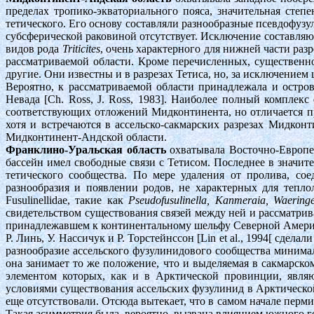
пределах тропико-экваториального пояса, значительная сте
тетического. Его основу составляли разнообразные псевдофузу
субсферической раковиной отсутствует. Исключение составля
видов рода
Triticites
, очень характерного для нижней части ра
рассматриваемой области. Кроме перечисленных, существенн
другие. Они известны и в разрезах Тетиса, но, за исключением 
Вероятно, к рассматриваемой области принадлежала и остро
Невада [Ch. Ross, J. Ross, 1983]. Наиболее полный комплекс
соответствующих отложений Мидконтинента, но отличается 
хотя и встречаются в ассельско-сакмарских разрезах Мидкон
Мидконтинент-Андской области.
Франклино-Уральская область
охватывала Восточно-Европе
бассейн имел свободные связи с Тетисом. Последнее в значите
тетического сообщества. По мере удаления от пролива, со
разнообразия и появлении родов, не характерных для тепло
Fusulinellidae, такие как
Pseudofusulinella, Kanmeraia, Waeringe
свидетельством существования связей между ней и рассматрив
принадлежавшем к континентальному шельфу Северной Америки 
Р. Линь, У. Нассичук и Р. Торстейнссон [Lin et al., 1994[ с
разнообразие ассельского фузулинидового сообщества миним
она занимает то же положение, что и выделяемая в сакмарс
элементом которых, как и в Арктической провинции, являю
условиями существования ассельских фузулинид в Арктическ
еще отсутствовали. Отсюда вытекает, что в самом начале перм
Такая асимметрия была, вероятно, вызвана влиянием южного г