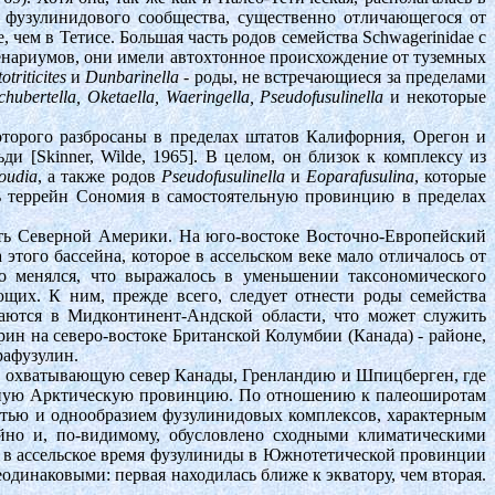
о фузулинидового сообщества, существенно отличающегося от
чем в Тетисе. Большая часть родов семейства Schwagerinidae с
енариумов, они имели автохтонное происхождение от туземных
otriticites
и
Dunbarinella
- роды, не встречающиеся за пределами
chubertella, Oketaella, Waeringella, Pseudofusulinella
и некоторые
оторого разбросаны в пределах штатов Калифорния, Орегон и
и [Skinner, Wilde, 1965]. В целом, он близок к комплексу из
oudia
, а также родов
Pseudofusulinella
и
Eoparafusulina
, которые
ять террейн Сономия в самостоятельную провинцию в пределах
ть Северной Америки. На юго-востоке Восточно-Европейский
этого бассейна, которое в ассельском веке мало отличалось от
ко менялся, что выражалось в уменьшении таксономического
ющих. К ним, прежде всего, следует отнести роды семейства
аются в Мидконтинент-Андской области, что может служить
ин на северо-востоке Британской Колумбии (Канада) - районе,
рафузулин.
рию, охватывающую север Канады, Гренландию и Шпицберген, где
ельную Арктическую провинцию. По отношению к палеоширотам
стью и однообразием фузулинидовых комплексов, характерным
йно и, по-видимому, обусловлено сходными климатическими
 в ассельское время фузулиниды в Южнотетической провинции
одинаковыми: первая находилась ближе к экватору, чем вторая.