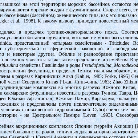
агавшихся на этой территории морских бассейнов остаются 
наруживаются морские осадки с фузулинидами. Скорее всего, эт
и бассейнами (бассейном) океанического типа, как это показан
egler et al., 1998]. К такому выводу приводит повсеместный 
дилась в пределах тропико-экваториального пояса. Соответ
ем условий обитания фузулинид, которые не могли быть одина
da, представленный четырьмя семействами - Triticitidae, Rogo
ой субсферической и сферической раковиной и свободны
na
и некоторые другие). Обилие и разнообразие представи
последних являются также такие представители семейства Rugo
ifusulina
семейства Fusulinidae и роды
Pseudofusulina, Monodiexod
ространении фузулинид в пределах Тетиса, главным образом, из
лены в разрезах Карнийских Альп (Kahler, 1985; Forke, 1995] Се
й части Северного Китая [Чжан Линь-синь, 1963; Zhao Zhixin et
е фузулинидовые комплексы во многих разрезах Южного Китая
 и сакмарские фузулиниды известны в разрезах Туниса, Тавра, Ц
ающей Южный Афганистан, Южный Памир, Каракорум, большую 
ожениях и представлены почти исключительно эндемичными п
 условиях с повышенной гидродинамикой. Субсферические шваг
ритории - на Центральном Памире [Leven, 1993]. Своеобраз
ейнах аккреционных комплексах Японии (террейн Акиоши) [Kob
вием большинства родов, типичных для экваториально-тропическ
жье Северной и Южной Америки и близлежащие острова (рис. 69