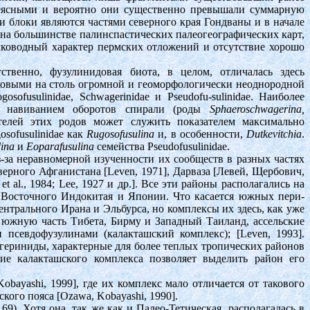
неясными и вероятно они существенно превышали суммарную
и блоки являются частями северного края Гондваны и в начале
о на большинстве палинспастических палеогеографических карт,
мелководный характер пермских отложений и отсутствие хорошо
ственно, фузулинидовая биота, в целом, отличалась здесь
ковыми на столь огромной и геоморфологически неоднородной
sofusulinidae, Schwagerinidae и Pseudofu-sulinidae. Наиболее
м навиванием оборотов спирали (роды
Sphaeroschwagerina,
телей этих родов может служить показателем максимально
sofusulinidae как
Rugosofusulina
и, в особенности,
Dutkevitchia
.
ina
и
Eoparafusulina
семейства Pseudofusulinidae.
-за неравномерной изученности их сообществ в разных частях
верного Афганистана [Leven, 1971], Дарваза [Левей, Щербович,
 al., 1984; Lee, 1927 и др.]. Все эти районы располагались на
, Восточного Индокитая и Японии. Что касается южных пери-
ентрального Ирана и Эльбурса, но комплексы их здесь, как уже
южную часть Тибета, Бирму и Западный Таиланд, ассельские
севдофузулинами (калакташский комплекс); [Leven, 1993].
ериниды, характерные для более теплых тропических районов
ие калакташского комплекса позволяет выделить район его
ayashi, 1999], где их комплекс мало отличается от такового
ого пояса [Ozawa, Kobayashi, 1990].
). Хотя она, так же как и Палео-Тетическая, располагалась в