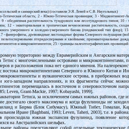
ссельский и сакмарский века) (составили Э.Я. Левей и С.B. Наугольных)
ео-Тетическая область; 2 - Южно-Тетическая провинция; 3 - Мидконтинент-А
 9 - обедненная растительность тундрового или лесотундрового типов; 10 - 
па; 12 - экваториальная и тропическая вечнозеленая растительность, схо
жного умеренного и холодно-умеренного биома (гондванский тип флор); 1
 17 - фанерофиты, древовидные листопадные формы Северного полушария (во
пельтоспермовыми птеридоспермами и хвойными; приэкваториальные дождевые
онтинентов и микроконтинентов; 25 - границы палеогеографических провинций 
огромную территорию между Еврамерийским и Ангарским материк
ан Тетис с многочисленными островами и микроконтинентами, п
еров и расположения пока нет единого мнения. На палеореконстр
" с востока микроконтинентами Северного и Южного Китая и Ин
 микроконтиненты и вулканические острова, в прибрежных вода
 и юго-западном направлениях, и их фрагменты сейчас можно
нтинентов перемещалась в восточном и северовосточном напра
1985; Leven, Grant-Mackie, 1997; Kobayashi, 1999].
 акватории Тетиса, за исключением самых южных районов, где и
ние достигало своего максимума и когда фузулиниды не заходи
аиланд и Бирма (Блок Сибумасу), Южный Тибет, Гималаи,
ном Иране [Baghbani, 1993; Leven, Taheri, 2003], т.е. в район
в происходила южная экспансия фузулинид, появление кото
шихся на Австралийских шельфах.
е выше районы представляют собой отдельные тектонические