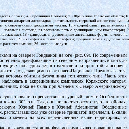
ндская область; 4 - провинция Сономия; 5 - Франклино-Уральская область; 6
типично-ангарская листопадная растительность (пермский аналог современных
дная с современными дождевыми лесами; 13 - ксерофильная растительность 
5 - нотальная листопадная растительность с доминированием глоссоптери
йновскиевые); 18 - фанерофиты; древовидные листопадные формы южного полу
 леса; 21 - хамефиты и гемикриптофиты; предполагаемая тундровая зона Н
и растительных зон; 26 - островные дуги.
ами на севере и Гондваной на юге (рис. 69). По современным
остепенно дрейфовавшими в северном направлении, вплоть до
укциях последних лет, в том числе и на принятой за основу в
докитая, отделяющими ее от палео-Пацифики. Предполагается,
х которых обитали фузулиниды тетического типа. Часть этих
 наблюдать в аккреционных комплексах Корякского нагорья,
влениях, пока не была при-членена к Северо-Американскому
х существованию препятствовал суровый климат. Особенно это
ли южнее 30° ю.ш. Так, они полностью отсутствуют в районах,
 Каракорум, Южный Памир и Южный Афганистан. Обедненные
ах, располагавшихся уже севернее тридцатой параллели. В связи
рых отмечено на всех перечисленных выше территориях, за
 блоки, являющиеся лишь фрагментами существовавших ранее