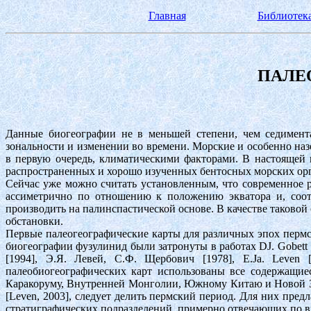
Главная
Библиотека
ПАЛЕ
Данные биогеографии не в меньшей степени, чем седимен
зональности и изменении во времени. Морские и особенно на
в первую очередь, климатическими факторами. В настоящей 
распространенных и хорошо изученных бентосных морских орг
Сейчас уже можно считать установленным, что современное р
ассиметрично по отношению к положению экватора и, соотв
производить на палинспастической основе. В качестве таков
обстановки.
Первые палеогеографические карты для различных эпох перм
биогеографии фузулинид были затронуты в работах DJ. Gobett [1967
[1994], Э.Я. Левей, С.Ф. Щербович [1978], E.Ja. Leven 
палеобиогеографических карт использованы все содержащие
Каракоруму, Внутренней Монголии, Южному Китаю и Новой Зе
[Leven, 2003], следует делить пермский период. Для них предл
стратиграфических подразделений, примерно отвечающих по вр