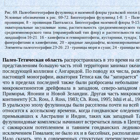
Рис. 69. Палеобиогеография фузулинид и наземной флоры уральской эпохи (а
Условные обозначения к рис. 69-72. Биогеография фузулинид 1-8: 1 - Пал
провинция; 8 - провинция Панталасса. Биогеография наземной флоры 9-15:
экваториальные засушливые зоны, растительность средиземноморского ти
средиземноморского типа (еврамерийский тип флор) и растительности ю
ландшафтов 16-21: 16 - хамефиты и гемикриптофиты, кустарники, тундра;
фанерофитами и хамефитами; 20 - аридные ландшафты, колонизированные 
Элементы палеогеографии 23-26: 23 - границы моря и суши; 24 - границы к
Палео-Тетическая область
распространялась в это время на 
представлениям большую часть этой территории занимал оке
последующей коллизии с Ангаридой. По поводу их числа, разм
настоящей монографии, акватория Тетиса как бы "запирается
что в пределах последней также были разбросаны небольшие
микроконтинентов дрейфовала в западном, северо-западном
Приморья, Японии и Новой Зеландии. Другая часть микроко
континенту [Ch. Ross, J. Ross, 1983; Ch. Ross, 1995; Ishii et al., 
В уральскую эпоху фузулиниды были расселены почти на всей
относится к ассельскому времени, когда гондванское оледене
примыкавших к Австралии и Индии, таких как западный Т
фузулинидовые комплексы начинают встречаться лишь в Централь
с сакмарским потеплением и таянием гондванских леднико
исключением Гималаев; не было их и в бассейнах, располагав
Надо сказать, что в современных структурах перечисленны