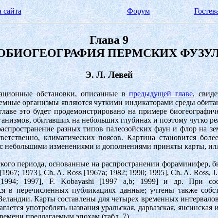
 сайта
Форум
Гостев
Глава 9
ОБИОГЕОГРАФИЯ ПЕРМСКИХ ФУЗУ
Э. Л. Левей
тационные обстановки, описанные в
предыдущей главе
, свид
земные организмы являются чуткими индикаторами среды обитани
главе это будет продемонстрировано на примере биогеографич
анизмов, обитавших на небольших глубинах и поэтому чутко ре
аспространение разных типов палеозойских фаун и флор на зе
етственно, климатических поясов. Картина становится более
ой с небольшими изменениями и дополнениями приняты карты, 
ского периода, основанные на распространении фораминифер, б
; 1973], Ch. A. Ross [1967a; 1982; 1990; 1995], Ch. A. Ross, J.R.P
[1994; 1997], F. Kobayashi [1997 a,b; 1999] и др. При 
ся в перечисленных публикациях данные; учтены также собс
ландии. Карты составлены для четырех временных интервалов
агается употреблять названия уральская, дарвазская, янсинская
емени предлагаемым эпохам (табл. 7).