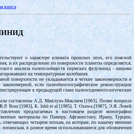
ая книга
ЛИНИД
етельствуют о характере климата прошлых эпох, его поясной
я, и их распределение по поверхности планеты определяется,
еского анализа палеосообществ пермских фузулинид - широко
агировавших на температурные колебания.
мной поверхности не укладывается в четкие закономерности и
 закономерной, если палеобиогеографические реконструкции
иллюстрирующие в предыдущей главе палеоседиментологические
ыли составлены А.Д. Миклухо-Маклаем [1963]. Позже вопросы
. Ross [1983], К. Ishii et al [1985], Т. Ozawa [1987], Э.Я. Левей
составлении предлагаемых в настоящем разделе монографии
твенные материалы по Памиру, Афганистану, Ирану, Турции,
, отвечающих четырем эпохам, на которые, по нашему мнению
 и лопинская, в разное время использовавшиеся для обозначения