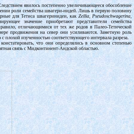
. Следствием явилось постепенно увеличивающееся обособление
ащении роли семейства швагери-нидей. Лишь в первую половину
ерные для Тетиса швагеринидеи, как
Zellia, Pseudoschwagerina,
ирующее значение приобретают представители семейства
равило, отличающимися от тех же родов в Палео-Тетической
мере продвижения на север они усиливаются. Заметную роль
 с плохой изученностью соответствующего интервала разреза.
 констатировать, что они определялись в основном степенью
ятная связь с Мидконтинент-Андской областью.