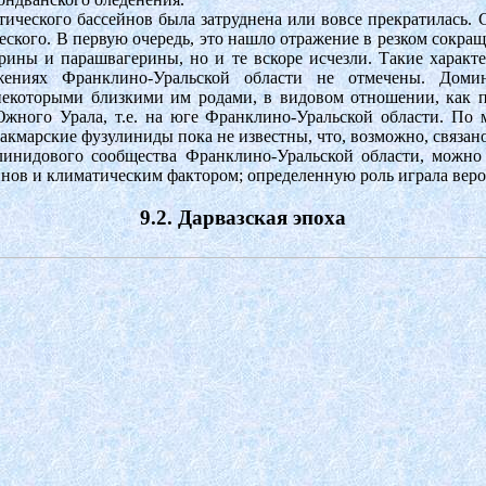
етического бассейнов была затруднена или вовсе прекратилась
еского. В первую очередь, это нашло отражение в резком сокр
рины и парашвагерины, но и те вскоре исчезли. Такие характ
ниях Франклино-Уральской области не отмечены. Домин
екоторыми близкими им родами, в видовом отношении, как п
Южного Урала, т.е. на юге Франклино-Уральской области. По 
кмарские фузулиниды пока не известны, что, возможно, связано
улинидового сообщества Франклино-Уральской области, можно
йнов и климатическим фактором; определенную роль играла веро
9.2. Дарвазская эпоха