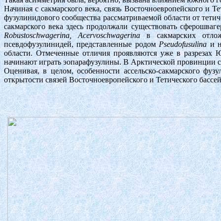
Начиная с сакмарского века, связь Восточноевропейского и Т
фузулинидового сообщества рассматриваемой области от тетич
сакмарского века здесь продолжали существовать сферошваге
Robustoschwagerina, Acervoschwagerina
в сакмарских отложе
псевдофузулинидей, представленные родом
Pseudofusulina
и н
области. Отмеченные отличия проявляются уже в разрезах 
начинают играть эопарафузулины. В Арктической провинции са
Оценивая, в целом, особенности ассельско-сакмарского фуз
открытости связей Восточноевропейского и Тетического бассе