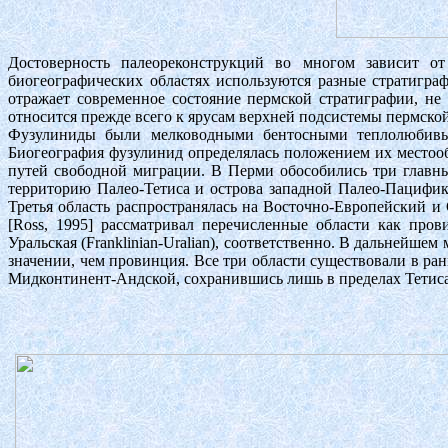
Достоверность палеореконструкций во многом зависит от
биогеографических областях используются разные стратигра
отражает современное состояние пермской стратиграфии, не
относится прежде всего к ярусам верхней подсистемы пермской 
Фузулиниды были мелководными бентосными теплолюбивым
Биогеография фузулинид определялась положением их местооб
путей свободной миграции. В Перми обособились три главны
территорию Палео-Тетиса и острова западной Палео-Пацифи
Третья область распространялась на Восточно-Европейский и
[Ross, 1995] рассматривал перечисленные области как пров
Уральская (Franklinian-Uralian), соответственно. В дальнейше
значении, чем провинция. Все три области существовали в ра
Мидконтинент-Андской, сохранившись лишь в пределах Тетиса