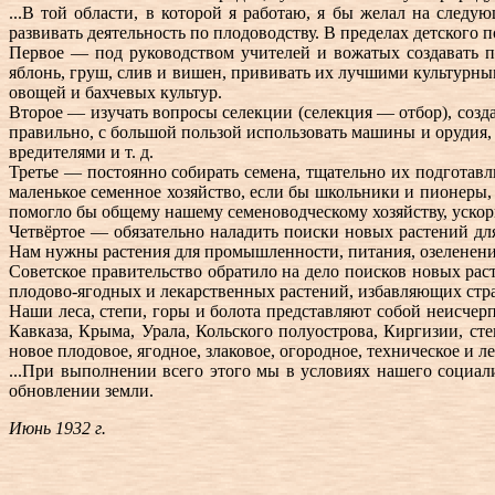
...В той области, в которой я работаю, я бы желал на след
развивать деятельность по плодоводству. В пределах детского
Первое — под руководством учителей и вожатых создавать п
яблонь, груш, слив и вишен, прививать их лучшими культурны
овощей и бахчевых культур.
Второе — изучать вопросы селекции (селекция — отбор), созд
правильно, с большой пользой использовать машины и орудия, в
вредителями и т. д.
Третье — постоянно собирать семена, тщательно их подготавли
маленькое семенное хозяйство, если бы школьники и пионеры, с
помогло бы общему нашему семеноводческому хозяйству, ускор
Четвёртое — обязательно наладить поиски новых растений для
Нам нужны растения для промышленности, питания, озеленени
Советское правительство обратило на дело поисков новых рас
плодово-ягодных и лекарственных растений, избавляющих стра
Наши леса, степи, горы и болота представляют собой неисчер
Кавказа, Крыма, Урала, Кольского полуострова, Киргизии, с
новое плодовое, ягодное, злаковое, огородное, техническое и л
...При выполнении всего этого мы в условиях нашего социа
обновлении земли.
Июнь 1932 г.