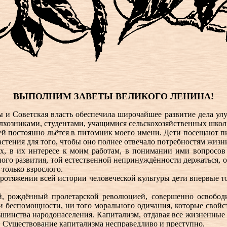
ВЫПОЛНИМ ЗАВЕТЫ ВЕЛИКОГО ЛЕНИНА!
ты и Советская власть обеспечила широчайшее развитие дела ул
колхозниками, студентами, учащимися сельскохозяйственных шко
й постоянно льётся в питомник моего имени. Дети посещают пи
растения для того, чтобы оно полнее отвечало потребностям жизн
ах, в их интересе к моим работам, в понимании ими вопросов 
льного развития, той естественной непринуждённости держаться
только взрослого.
а протяжении всей истории человеческой культуры дети впервые 
й, рождённый пролетарской революцией, совершенно освободи
 и беспомощности, ни того морального одичания, которые свойс
шинства народонаселения. Капитализм, отдавая все жизненные 
. Существование капитализма несправедливо и преступно.