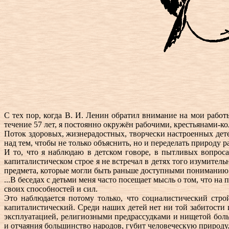
С тех пор, когда В. И. Ленин обратил внимание на мои рабо
течение 57 лет, я постоянно окружён рабочими, крестьянами-
Поток здоровых, жизнерадостных, творчески настроенных дете
над тем, чтобы не только объяснить, но и переделать природу 
И то, что я наблюдаю в детском говоре, в пытливых вопрос
капиталистическом строе я не встречал в детях того изумите
предмета, которые могли быть раньше доступными пониманию 
...В беседах с детьми меня часто посещает мысль о том, что н
своих способностей и сил.
Это наблюдается потому только, что социалистический стро
капиталистический. Среди наших детей нет ни той забитости
эксплуатацией, религиозными предрассудками и нищетой боль
и отчаяния большинство народов, губит человеческую природу