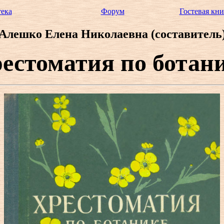
ека
Форум
Гостевая кни
Алешко Елена Николаевна (составитель
естоматия по ботан