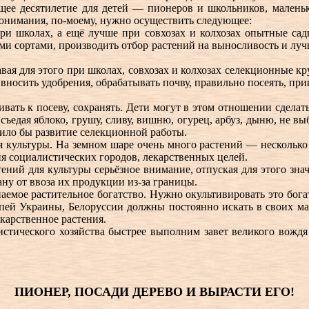
ующее десятилетие для детей — пионеров и школьников, мален
 понимания, по-моему, нужно осуществить следующее:
ри школах, а ещё лучше при совхозах и колхозах опытные сад
ми сортами, производить отбор растений на выносливость и лучш
авая для этого при школах, совхозах и колхозах селекционные к
носить удобрения, обрабатывать почву, правильно посеять, прищ
вать к посеву, сохранять. Дети могут в этом отношении сделат
ъедая яблоко, грушу, сливу, вишню, огурец, арбуз, дыню, не выб
ило бы развитие селекционной работы.
 культуры. На земном шаре очень много растений — несколько 
я социалистических городов, лекарственных целей.
тений для культуры серьёзное внимание, отпуская для этого зна
ну от ввоза их продукции из-за границы.
паемое растительное богатство. Нужно окультивировать это бог
тепей Украины, Белоруссии должны постоянно искать в своих м
екарственное растения.
листического хозяйства быстрее выполним завет великого вож
ПИОНЕР, ПОСАДИ ДЕРЕВО И ВЫРАСТИ ЕГО!