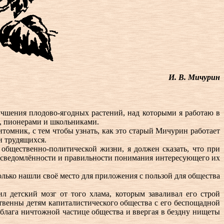
И. В. Мичурин
учшения плодово-ягодных растений, над которыми я работаю в
л, пионерами и школьниками.
томник, с тем чтобы узнать, как это старый Мичурин работает
и трудящихся.
общественно-политической жизни, я должен сказать, что при
, осведомлённости и правильности понимания интересующего их
только нашли своё место для приложения с пользой для общества
л детский мозг от того хлама, которым заваливал его строй
твенны детям капиталистического общества с его беспощадной
блага ничтожной частице общества и ввергая в бездну нищеты