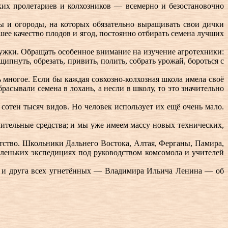
ьких пролетариев и колхозников — всемерно и безостановочно
ы и огороды, на которых обязательно выращивать свои дички
ее качество плодов и ягод, постоянно отбирать семена лучших
ружки. Обращать особенное внимание на изучение агротехники:
ипнуть, обрезать, привить, полить, собрать урожай, бороться с
ь многое. Если бы каждая совхозно-колхозная школа имела своё
расывали семена в лохань, а несли в школу, то это значительно
сотен тысяч видов. Но человек использует их ещё очень мало.
чительные средства; и мы уже имеем массу новых технических,
атство. Школьники Дальнего Востока, Алтая, Ферганы, Памира,
аленьких экспедициях под руководством комсомола и учителей
дя и друга всех угнетённых — Владимира Ильича Ленина — об