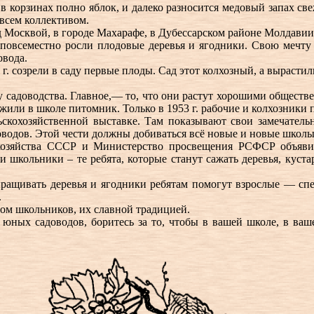
 в корзинах полно яблок, и далеко разносится медовый запах св
всем коллективом.
 Москвой, в городе Махарафе, в Дубессарском районе Молдавии.
повсеместно росли плодовые деревья и ягодники. Свою мечт
овода.
4 г. созрели в саду первые плоды. Сад этот колхозный, а выра
ву садоводства. Главное,— то, что они растут хорошими обществе
ли в школе питомник. Только в 1953 г. рабочие и колхозники п
скохозяйственной выставке. Там показывают свои замечательн
оводов. Этой чести должны добиваться всё новые и новые школ
 хозяйства СССР и Министерство просвещения РСФСР объяви
 школьники – те ребята, которые станут сажать деревья, куст
ращивать деревья и ягодники ребятам помогут взрослые — спе
.
ом школьников, их славной традицией.
юных садоводов, боритесь за то, чтобы в вашей школе, в ваш