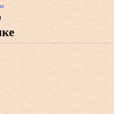
га
)
ике