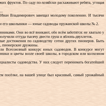
ежих фруктов. По саду по-хозяйски расхаживают ребята, угощая
..
у Иван Владимирович завещал молодому поколению. И тысячи
стили его школьники — юные садоводы пружанской школы № 2.
нниками. Они во всё вникают, обо всём заботятся: не хватало у
олучили оттуда тысячу двести груш и яблонь-двухлеток.
ые достижения по садоводству сотни других пионеров. Быть
ы, пионерские дружины.
ли Всесоюзный конкурс юных садоводов. В конкурсе могут
арники и цветы возле своей школы, в городском или колхозном
циалисты садоводства. У них следует перенимать богатейший
ем посёлке, на вашей улице был красивый, самый урожайный