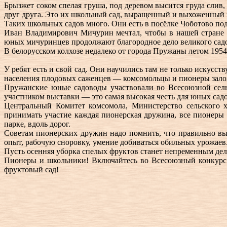
Брызжет соком спелая груша, под деревом высится груда слив,
друг друга. Это их школьный сад, выращенный и выхоженный 
Таких школьных садов много. Они есть в посёлке Чоботово под
Иван Владимирович Мичурин мечтал, чтобы в нашей стране 
юных мичуринцев продолжают благородное дело великого сад
В белорусском колхозе недалеко от города Пружаны летом 195
У ребят есть и свой сад. Они научились там не только искусст
населения плодовых саженцев — комсомольцы и пионеры заложи
Пружанские юные садоводы участвовали во Всесоюзной сель
участником выставки — это самая высокая честь для юных сад
Центральный Комитет комсомола, Министерство сельского
принимать участие каждая пионерская дружина, все пионеры и
парке, вдоль дорог.
Советам пионерских дружин надо помнить, что правильно вы
опыт, рабочую сноровку, умение добиваться обильных урожаев
Пусть осенняя уборка спелых фруктов станет непременным дел
Пионеры и школьники! Включайтесь во Всесоюзный конкурс 
фруктовый сад!