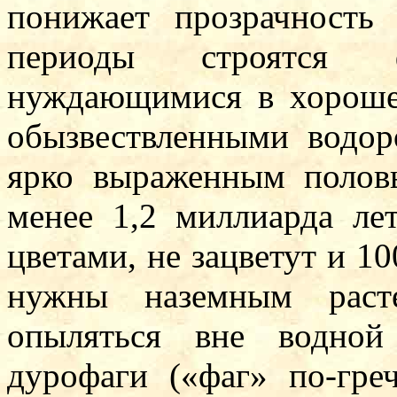
понижает прозрачность
периоды строятся фи
нуждающимися в хороше
обызвествленными водор
ярко выраженным полов
менее 1,2 миллиарда лет
цветами, не зацветут и 1
нужны наземным расте
опыляться вне водной
дурофаги («фаг» по-гре