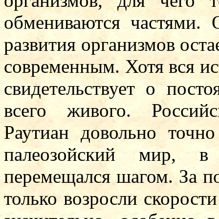
организмов, для чего 
обмениваются частями. 
развития организмов оста
современным. Хотя вся ис
свидетельствует о посто
всего живого. Россий
Раутиан довольно точно
палеозойский мир, в 
перемещался шагом. За п
только возросли скорост