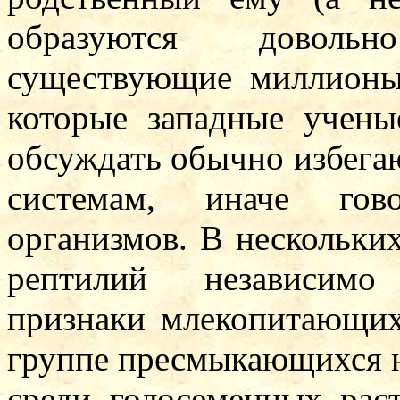
образуются доволь
существующие миллионы 
которые западные учены
обсуждать обычно избега
системам, иначе гов
организмов. В нескольки
рептилий независимо
признаки млекопитающих
группе пресмыкающихся н
среди голосеменных рас