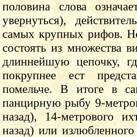
половина слова означа
увернуться), действите
самых крупных рифов. Но
состоять из множества в
длиннейшую цепочку, г
покрупнее ест предст
помельче. В итоге в с
панцирную рыбу 9-метро
назад), 14-метрового и
назад) или излюбленног