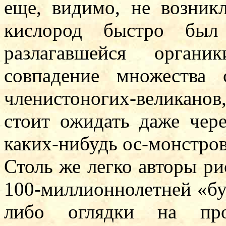
еще, видимо, не возни
кислород быстро был 
разлагавшейся орган
совпадение множества 
членистоногих-великанов
стоит ожидать даже чер
каких-нибудь ос-монстров
Столь же легко авторы р
100-миллионнолетней «бу
либо оглядки на прош