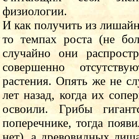
физиологии.
И как получить из лишайн
то темпах роста (не бо
случайно они распрост
совершенно отсутств
растения. Опять же не с
лет назад, когда их сопе
освоили. Грибы гиган
поперечнике, тогда появ
нет), а древовидных лиш