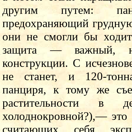
другим путем: пан
предохраняющий грудную 
они не смогли бы ходи
защита — важный, н
конструкции. С исчезно
не станет, и 120-тонн
панциря, к тому же съ
растительности в д
холоднокровной?),— это 
считающих себя экс