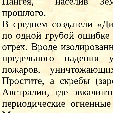
Пангея,— населив Зе
прошлого.
В среднем создатели «Д
по одной грубой ошибке 
огрех. Вроде изолирова
предельного падения 
пожаров, уничтожающи
Простите, а скребы (зар
Австралии, где эвкалип
периодические огненные