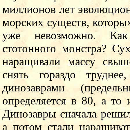
миллионов лет эволюцион
морских существ, которых
уже невозможно. Как
стотонного монстра? Су
наращивали массу свыш
снять гораздо трудне
динозаврами (предель
определяется в 80, а то 
Динозавры сначала реши
а потом стали наращива