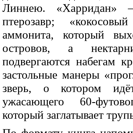
Линнею. «Харридан» 
птерозавр; «кокосовы
аммонита, который вых
островов, а нектарн
подвергаются набегам к
застольные манеры «прог
зверь, о котором идё
ужасающего 60-футовог
который заглатывает труп
По формату книга напоми